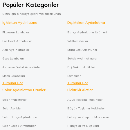
Popüler Kategoriler
Sizin için bir araya getirilmiş birçok ürün
İç Mekan Aydınlatma
Dış Mekan Aydınlatma
FLoresan Lambalar
Bahçe Aydınlatma Ürünleri
Led Bant Armatürler
Wallwasherlar
Acil Aydınlatmalar
Etanj Led Armatürler
Gece Lambaları
Sokak Aydınlatmaları
Avize ve Sarkıt Armatürler
Dış Mekan Aplikleri
Masa Lambaları
Lambalar
Tümünü Gör
Tümünü Gör
Solar Aydınlatma Ürünleri
Elektrikli Aletler
Solar Projektörler
Avuç Taşlama Makineleri
Solar Aplikler
Büyük Taşlama Makineleri
Solar Bahçe Aydınlatma
Polisaj ve Zımpara Makineleri
Solar Sokak Armatürleri
Planyalar ve Bıçakları