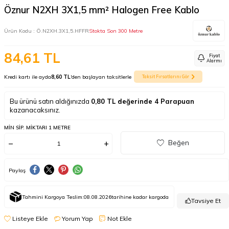
Öznur N2XH 3X1,5 mm² Halogen Free Kablo
Ürün Kodu :
Ö.N2XH.3X1,5.HFFR
Stokta Son 300 Metre
84,61
TL
Fiyat
Alarmı
Kredi kartı ile ayda
8,60 TL
'den başlayan taksitlerle
Taksit Fırsatlarını Gör
Bu ürünü satın aldığınızda
0,80
TL değerinde
4
Parapuan
kazanacaksınız.
MIN SIP. MIKTARI 1 METRE
Beğen
Paylaş
Tahmini Kargoya Teslim:
08.08.2026
tarihine kadar kargoda
Tavsiye Et
Listeye Ekle
Yorum Yap
Not Ekle