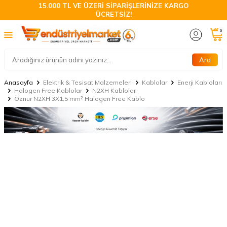
15.000 TL VE ÜZERİ SİPARİŞLERİNİZE KARGO
ÜCRETSİZ!
0
Ara
Anasayfa
Elektrik & Tesisat Malzemeleri
Kablolar
Enerji Kabloları
Halogen Free Kablolar
N2XH Kablolar
Öznur N2XH 3X1,5 mm² Halogen Free Kablo