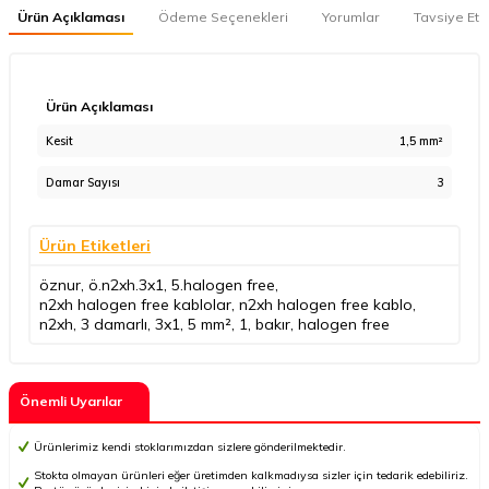
Ürün Açıklaması
Ödeme Seçenekleri
Yorumlar
Tavsiye Et
Ürün Açıklaması
Kesit
1,5 mm²
Damar Sayısı
3
Ürün Etiketleri
öznur
,
ö.n2xh.3x1
,
5.halogen free
,
n2xh halogen free kablolar
,
n2xh halogen free kablo
,
n2xh
,
3 damarlı
,
3x1
,
5 mm²
,
1
,
bakır
,
halogen free
Önemli Uyarılar
Ürünlerimiz kendi stoklarımızdan sizlere gönderilmektedir.
Stokta olmayan ürünleri eğer üretimden kalkmadıysa sizler için tedarik edebiliriz.