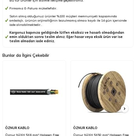
Bu tür ürünler için bizimle iletişime geçebilirsiniz.
Firmamız E-Fatura mükellefidir.
Satın almış olduğunuz ürünler %100 müşteri memnuniyeti kapsamında
ambalajlı, ürünün orijinalliğinin bozulmamış olması kaydı ile 14 gün içerisinde
iade alınabilmektedir..
Kargonuz kapınıza geldiğinde lütfen eksiksiz ve hasarlı olmadığından
emin olduktan sonra teslim alınız. Eğer hasar veya eksik ürün var ise
teslim almadan iade ediniz.
Bunlar da İlgini Çekebilir
ÖZNUR KABLO
ÖZNUR KABLO
Öznur N2XH 5X6 mm² Halogen Free
Öznur N2XH 5X50 mm² Halogen Free