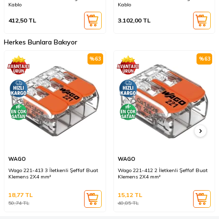
Kablo
Kablo
412,50
TL
3.102,00
TL
Herkes Bunlara Bakıyor
%
63
%
63
WAGO
WAGO
Wago 221-413 3 İletkenli Şeffaf Buat
Wago 221-412 2 İletkenli Şeffaf Buat
Klemens 2X4 mm²
Klemens 2X4 mm²
18,77
TL
15,12
TL
50,74
TL
40,85
TL