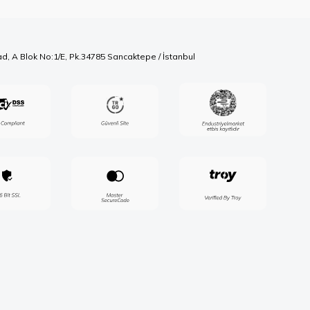
ad, A Blok No:1/E, Pk.34785 Sancaktepe / İstanbul