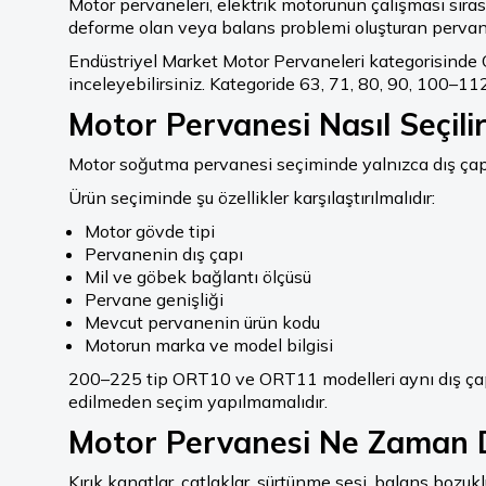
Motor pervaneleri, elektrik motorunun çalışması sıra
deforme olan veya balans problemi oluşturan pervanel
Endüstriyel Market Motor Pervaneleri kategorisinde O
inceleyebilirsiniz. Kategoride 63, 71, 80, 90, 100
Motor Pervanesi Nasıl Seçili
Motor soğutma pervanesi seçiminde yalnızca dış çapa 
Ürün seçiminde şu özellikler karşılaştırılmalıdır:
Motor gövde tipi
Pervanenin dış çapı
Mil ve göbek bağlantı ölçüsü
Pervane genişliği
Mevcut pervanenin ürün kodu
Motorun marka ve model bilgisi
200–225 tip ORT10 ve ORT11 modelleri aynı dış çapa 
edilmeden seçim yapılmamalıdır.
Motor Pervanesi Ne Zaman De
Kırık kanatlar, çatlaklar, sürtünme sesi, balans bozu