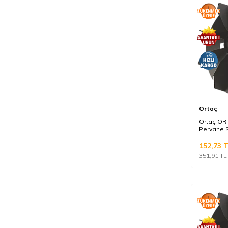
Ortaç
Ortaç OR
Pervane 
152,73
T
351,91
TL