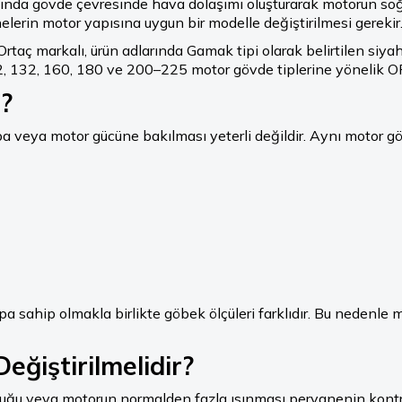
sında gövde çevresinde hava dolaşımı oluşturarak motorun soğu
erin motor yapısına uygun bir modelle değiştirilmesi gerekir
rtaç markalı, ürün adlarında Gamak tipi olarak belirtilen siy
–112, 132, 160, 180 ve 200–225 motor gövde tiplerine yönelik
r?
veya motor gücüne bakılması yeterli değildir. Aynı motor gövde
sahip olmakla birlikte göbek ölçüleri farklıdır. Bu nedenle 
ğiştirilmelidir?
kluğu veya motorun normalden fazla ısınması pervanenin kontro