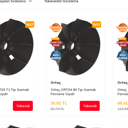
Tükenenleri Gösterme
%
57
%
57
Ortaç
Ortaç
T03 71 Tip Gamak
Ortaç ORT04 80 Tip Gamak
Ortaç
Siyah
Pervane Siyah
Perva
L
35,91
TL
49,41
Tükendi
Tükendi
82,74
TL
113,8