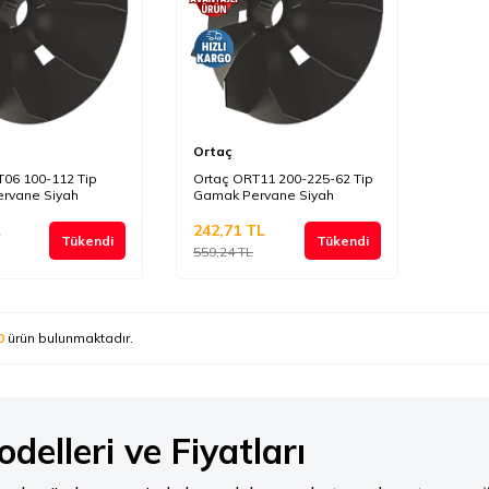
Ortaç
T06 100-112 Tip
Ortaç ORT11 200-225-62 Tip
rvane Siyah
Gamak Pervane Siyah
L
242,71
TL
Tükendi
Tükendi
559,24
TL
0
ürün bulunmaktadır.
elleri ve Fiyatları