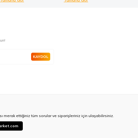
Tümünü Gör
Tümünü Gör
un!
KAYDOL
ı merak ettiğiniz tüm sorular ve siparişleriniz için ulaşabilirsiniz.
arket.com