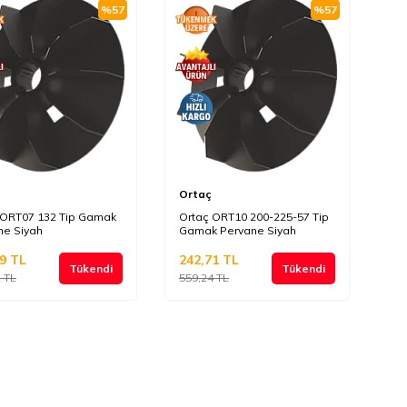
%
57
%
57
Ortaç
 ORT07 132 Tip Gamak
Ortaç ORT10 200-225-57 Tip
ne Siyah
Gamak Pervane Siyah
9
TL
242,71
TL
Tükendi
Tükendi
2
TL
559,24
TL