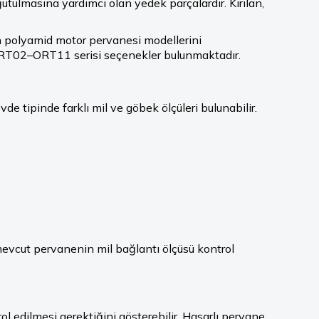
tulmasına yardımcı olan yedek parçalardır. Kırılan,
.
ah polyamid motor pervanesi modellerini
 ORT02–ORT11 serisi seçenekler bulunmaktadır.
 tipinde farklı mil ve göbek ölçüleri bulunabilir.
mevcut pervanenin mil bağlantı ölçüsü kontrol
l edilmesi gerektiğini gösterebilir. Hasarlı pervane