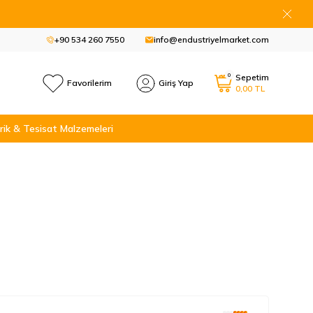
+90 534 260 7550
info@endustriyelmarket.com
0
Sepetim
Favorilerim
Giriş Yap
0,00
TL
rik & Tesisat Malzemeleri