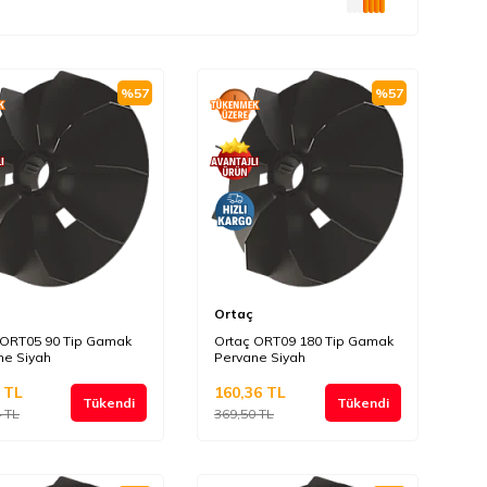
%
57
%
57
Ortaç
 ORT05 90 Tip Gamak
Ortaç ORT09 180 Tip Gamak
ne Siyah
Pervane Siyah
TL
160,36
TL
Tükendi
Tükendi
4
TL
369,50
TL