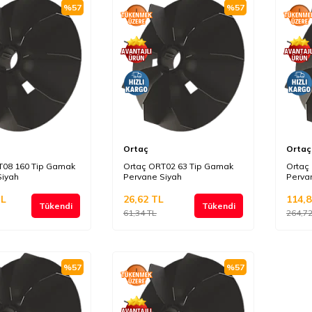
%
57
%
57
Ortaç
Ortaç
T08 160 Tip Gamak
Ortaç ORT02 63 Tip Gamak
Ortaç
Siyah
Pervane Siyah
Perva
L
26,62
TL
114,8
Tükendi
Tükendi
61,34
TL
264,7
%
57
%
57