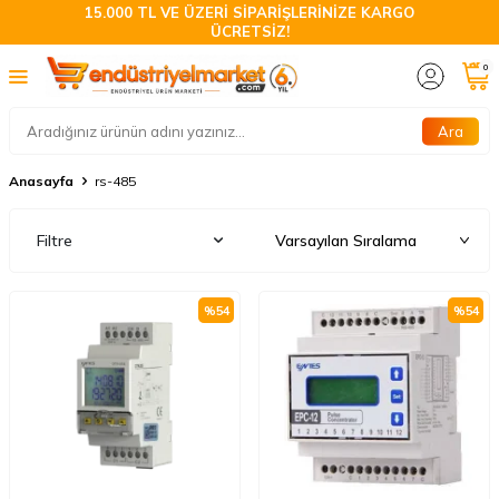
15.000 TL VE ÜZERİ SİPARİŞLERİNİZE KARGO
ÜCRETSİZ!
0
Ara
Anasayfa
rs-485
Filtre
%
54
%
54