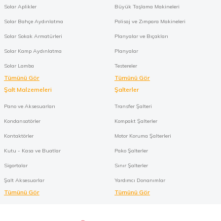
Solar Aplikler
Büyük Taşlama Makineleri
Solar Bahçe Aydınlatma
Polisaj ve Zımpara Makineleri
Solar Sokak Armatürleri
Planyalar ve Bıçakları
Solar Kamp Aydınlatma
Planyalar
Solar Lamba
Testereler
Tümünü Gör
Tümünü Gör
Şalt Malzemeleri
Şalterler
Pano ve Aksesuarları
Transfer Şalteri
Kondansatörler
Kompakt Şalterler
Kontaktörler
Motor Koruma Şalterleri
Kutu - Kasa ve Buatlar
Pako Şalterler
Sigortalar
Sınır Şalterler
Şalt Aksesuarlar
Yardımcı Donanımlar
Tümünü Gör
Tümünü Gör