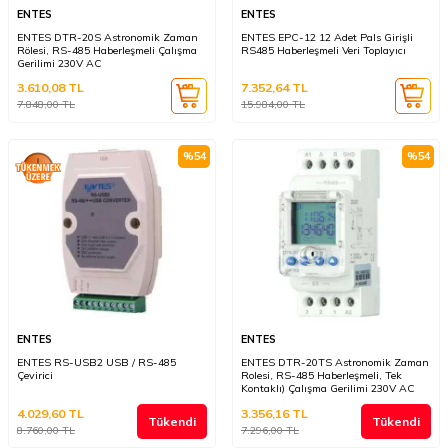
ENTES
ENTES
ENTES DTR-20S Astronomik Zaman
ENTES EPC-12 12 Adet Pals Girişli
Rölesi, RS-485 Haberleşmeli Çalışma
RS485 Haberleşmeli Veri Toplayıcı
Gerilimi 230V AC
3.610,08
TL
7.352,64
TL
7.848,00
TL
15.984,00
TL
%
54
%
54
ENTES
ENTES
ENTES RS-USB2 USB / RS-485
ENTES DTR-20TS Astronomik Zaman
Çevirici
Rolesi, RS-485 Haberleşmeli, Tek
Kontaklı) Çalışma Gerilimi 230V AC
4.029,60
TL
3.356,16
TL
Tükendi
Tükendi
8.760,00
TL
7.296,00
TL