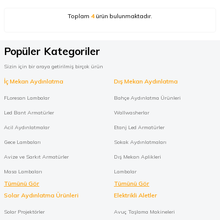
Toplam
4
ürün bulunmaktadır.
Popüler Kategoriler
Sizin için bir araya getirilmiş birçok ürün
İç Mekan Aydınlatma
Dış Mekan Aydınlatma
FLoresan Lambalar
Bahçe Aydınlatma Ürünleri
Led Bant Armatürler
Wallwasherlar
Acil Aydınlatmalar
Etanj Led Armatürler
Gece Lambaları
Sokak Aydınlatmaları
Avize ve Sarkıt Armatürler
Dış Mekan Aplikleri
Masa Lambaları
Lambalar
Tümünü Gör
Tümünü Gör
Solar Aydınlatma Ürünleri
Elektrikli Aletler
Solar Projektörler
Avuç Taşlama Makineleri