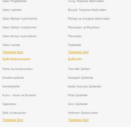
Solar Projektörler
Avuç Taşlama Makineleri
Solar Aplikler
Büyük Taşlama Makineleri
Solar Bahçe Aydınlatma
Polisaj ve Zımpara Makineleri
Solar Sokak Armatürleri
Planyalar ve Bıçakları
Solar Kamp Aydınlatma
Planyalar
Solar Lamba
Testereler
Tümünü Gör
Tümünü Gör
Şalt Malzemeleri
Şalterler
Pano ve Aksesuarları
Transfer Şalteri
Kondansatörler
Kompakt Şalterler
Kontaktörler
Motor Koruma Şalterleri
Kutu - Kasa ve Buatlar
Pako Şalterler
Sigortalar
Sınır Şalterler
Şalt Aksesuarlar
Yardımcı Donanımlar
Tümünü Gör
Tümünü Gör