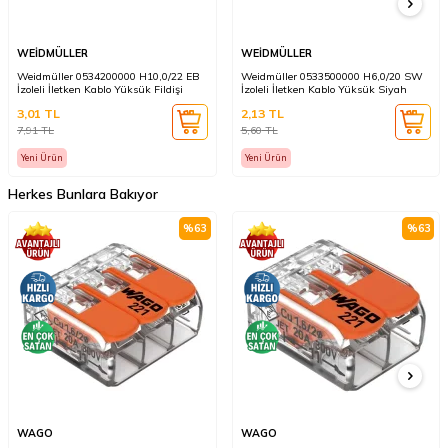
WEİDMÜLLER
WEİDMÜLLER
Weidmüller 0534200000 H10,0/22 EB
Weidmüller 0533500000 H6,0/20 SW
İzoleli İletken Kablo Yüksük Fildişi
İzoleli İletken Kablo Yüksük Siyah
3,01
TL
2,13
TL
7,91
TL
5,60
TL
Yeni Ürün
Yeni Ürün
Herkes Bunlara Bakıyor
%
63
%
63
WAGO
WAGO