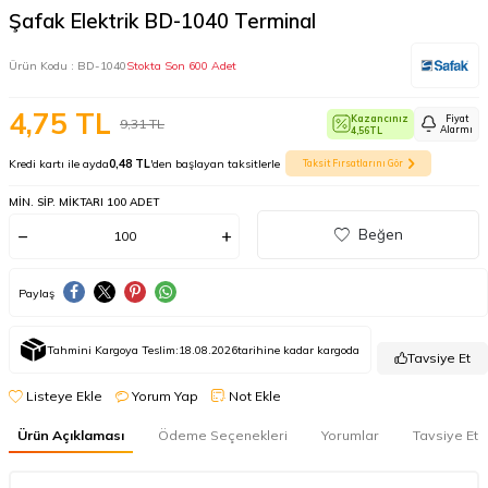
Şafak Elektrik BD-1040 Terminal
Ürün Kodu :
BD-1040
Stokta Son 600 Adet
4,75
TL
Kazancınız
Fiyat
9,31
TL
Alarmı
4,56
TL
Kredi kartı ile ayda
0,48 TL
'den başlayan taksitlerle
Taksit Fırsatlarını Gör
MIN. SIP. MIKTARI 100 ADET
Beğen
Paylaş
Tahmini Kargoya Teslim:
18.08.2026
tarihine kadar kargoda
Tavsiye Et
Listeye Ekle
Yorum Yap
Not Ekle
Ürün Açıklaması
Ödeme Seçenekleri
Yorumlar
Tavsiye Et