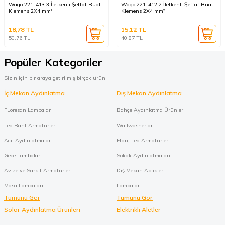
Wago 221-413 3 İletkenli Şeffaf Buat
Wago 221-412 2 İletkenli Şeffaf Buat
Klemens 2X4 mm²
Klemens 2X4 mm²
18,78
TL
15,12
TL
50,76
TL
40,87
TL
Popüler Kategoriler
Sizin için bir araya getirilmiş birçok ürün
İç Mekan Aydınlatma
Dış Mekan Aydınlatma
FLoresan Lambalar
Bahçe Aydınlatma Ürünleri
Led Bant Armatürler
Wallwasherlar
Acil Aydınlatmalar
Etanj Led Armatürler
Gece Lambaları
Sokak Aydınlatmaları
Avize ve Sarkıt Armatürler
Dış Mekan Aplikleri
Masa Lambaları
Lambalar
Tümünü Gör
Tümünü Gör
Solar Aydınlatma Ürünleri
Elektrikli Aletler