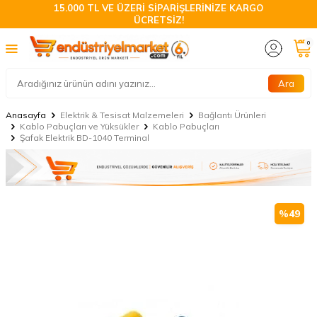
15.000 TL VE ÜZERİ SİPARİŞLERİNİZE KARGO
ÜCRETSİZ!
0
Ara
Anasayfa
Elektrik & Tesisat Malzemeleri
Bağlantı Ürünleri
Kablo Pabuçları ve Yüksükler
Kablo Pabuçları
Şafak Elektrik BD-1040 Terminal
%
49