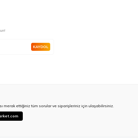
un!
KAYDOL
ı merak ettiğiniz tüm sorular ve siparişleriniz için ulaşabilirsiniz.
arket.com