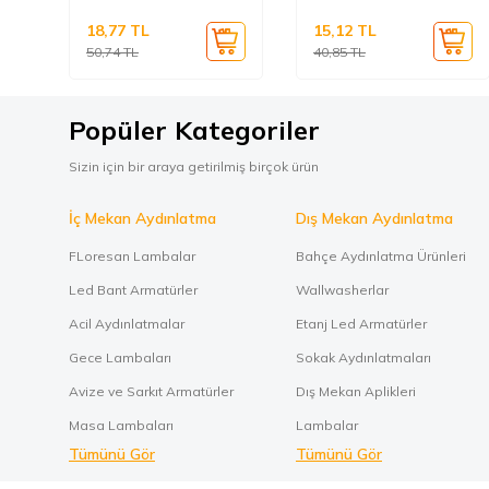
18,77
TL
15,12
TL
50,74
TL
40,85
TL
Popüler Kategoriler
Sizin için bir araya getirilmiş birçok ürün
İç Mekan Aydınlatma
Dış Mekan Aydınlatma
FLoresan Lambalar
Bahçe Aydınlatma Ürünleri
Led Bant Armatürler
Wallwasherlar
Acil Aydınlatmalar
Etanj Led Armatürler
Gece Lambaları
Sokak Aydınlatmaları
Avize ve Sarkıt Armatürler
Dış Mekan Aplikleri
Masa Lambaları
Lambalar
Tümünü Gör
Tümünü Gör