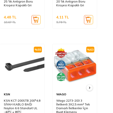
25 'lık Antigron Boru
20 'lık Antigron Boru
16 
Kroşesi Kapaklı Gri
Kroşesi Kapaklı Gri
Kr
4,48
TL
4,11
TL
2,
10,67
TL
9,78
TL
6,
%
55
%
63
KSN
WAGO
KS
KSN KCT-200STB 200*4,8
Wago 2273-203 3
KS
SİYAH KABLO BAĞI
İletkenli 3X2,5 mm² Tek
BE
Naylon 6.6 Standart UL
Damarlı İletkenler İçin
Na
-40°C + 85°C
Buat Klemens
-4