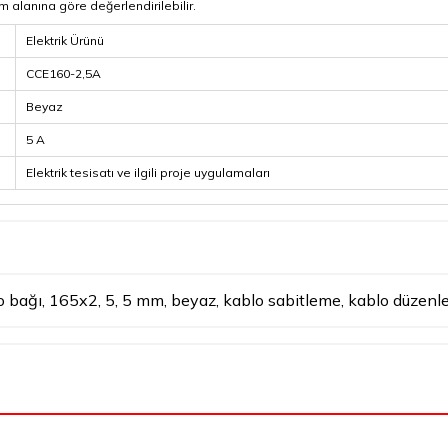
ım alanına göre değerlendirilebilir.
Elektrik Ürünü
CCE160-2,5A
Beyaz
5 A
Elektrik tesisatı ve ilgili proje uygulamaları
o bağı
,
165x2
,
5
,
5 mm
,
beyaz
,
kablo sabitleme
,
kablo düzenl