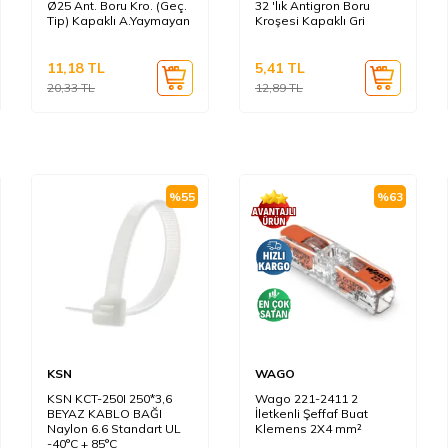
Ø25 Ant. Boru Kro. (Geç.
32 'lık Antigron Boru
Tip) Kapaklı A.Yaymayan
Kroşesi Kapaklı Gri
11,18
TL
5,41
TL
20,33
TL
12,89
TL
%
55
%
63
KSN
WAGO
KSN KCT-250I 250*3,6
Wago 221-2411 2
BEYAZ KABLO BAĞI
İletkenli Şeffaf Buat
Naylon 6.6 Standart UL
Klemens 2X4 mm²
-40°C + 85°C