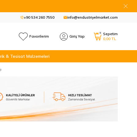
+90 534 260 7550
info@endustriyelmarket.com
0
Sepetim
Favorilerim
Giriş Yap
0,00
TL
rik & Tesisat Malzemeleri
ı