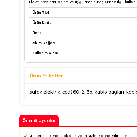
Elektrik tesisatı, bakım ve uygulama süreçlerinde ilgili kullan
Ürün Tipi
Ürün Kodu
Renk
Akım Değeri
Kullanım Alanı
Ürün Etiketleri
şafak elektrik
,
cce160-2
,
5a
,
kablo bağları
,
kabl
Önemli Uyarılar
Ürünlerimiz kendi stoklarımızdan sizlere gönderilmektedir.