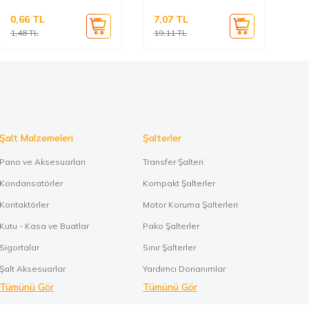
0,66
TL
7,07
TL
0,
1,48
TL
19,11
TL
0,
Şalt Malzemeleri
Şalterler
Pano ve Aksesuarları
Transfer Şalteri
Kondansatörler
Kompakt Şalterler
Kontaktörler
Motor Koruma Şalterleri
Kutu - Kasa ve Buatlar
Pako Şalterler
Sigortalar
Sınır Şalterler
Şalt Aksesuarlar
Yardımcı Donanımlar
Tümünü Gör
Tümünü Gör