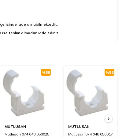
çerisinde iade alınabilmektedir..
r ise teslim almadan iade ediniz.
%
58
%
58
MUTLUSAN
MUTLUSAN
M
Mutlusan 074 048 050025
Mutlusan 074 048 050017
Mu