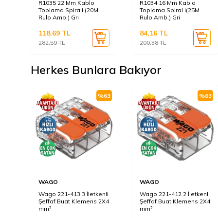
R1035 22 Mm Kablo
R1034 16 Mm Kablo
Toplama Spirali (20M
Toplama Spiral i(25M
Rulo Amb.) Gri
Rulo Amb.) Gri
118,69
TL
84,16
TL
282,59
TL
200,38
TL
Herkes Bunlara Bakıyor
%
63
%
63
WAGO
WAGO
Wago 221-413 3 İletkenli
Wago 221-412 2 İletkenli
Şeffaf Buat Klemens 2X4
Şeffaf Buat Klemens 2X4
mm²
mm²