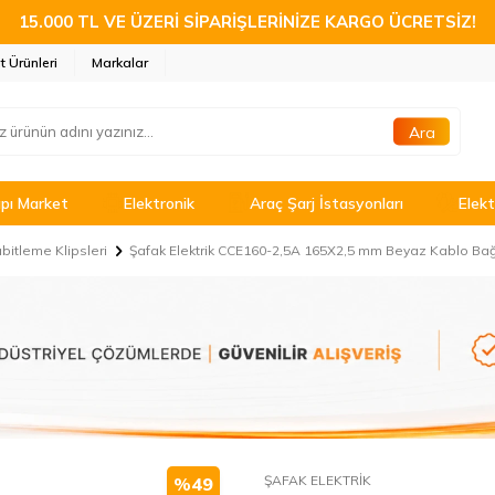
15.000 TL VE ÜZERİ SİPARİŞLERİNİZE KARGO ÜCRETSİZ!
t Ürünleri
Markalar
Ara
pı Market
Elektronik
Araç Şarj İstasyonları
Elekt
bitleme Klipsleri
Şafak Elektrik CCE160-2,5A 165X2,5 mm Beyaz Kablo Bağ
ŞAFAK ELEKTRİK
%
49