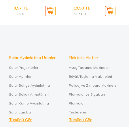
0,57
TL
19,50
TL
1,26
TL
52,71
TL
Solar Aydınlatma Ürünleri
Elektrikli Aletler
Solar Projektörler
Avuç Taşlama Makineleri
Solar Aplikler
Büyük Taşlama Makineleri
Solar Bahçe Aydınlatma
Polisaj ve Zımpara Makineleri
Solar Sokak Armatürleri
Planyalar ve Bıçakları
Solar Kamp Aydınlatma
Planyalar
Solar Lamba
Testereler
Tümünü Gör
Tümünü Gör