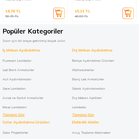
18,76
TL
15,11
TL
50,70
TL
40,83
TL
Popüler Kategoriler
Sizin için bir araya getirilmiş birçok ürün
İç Mekan Aydınlatma
Dış Mekan Aydınlatma
FLoresan Lambalar
Bahçe Aydınlatma Ürünleri
Led Bant Armatürler
Wallwasherlar
Acil Aydınlatmalar
Etanj Led Armatürler
Gece Lambaları
Sokak Aydınlatmaları
Avize ve Sarkıt Armatürler
Dış Mekan Aplikleri
Masa Lambaları
Lambalar
Tümünü Gör
Tümünü Gör
Solar Aydınlatma Ürünleri
Elektrikli Aletler
Solar Projektörler
Avuç Taşlama Makineleri