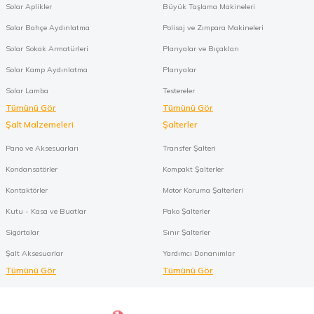
Solar Aplikler
Büyük Taşlama Makineleri
Solar Bahçe Aydınlatma
Polisaj ve Zımpara Makineleri
Solar Sokak Armatürleri
Planyalar ve Bıçakları
Solar Kamp Aydınlatma
Planyalar
Solar Lamba
Testereler
Tümünü Gör
Tümünü Gör
Şalt Malzemeleri
Şalterler
Pano ve Aksesuarları
Transfer Şalteri
Kondansatörler
Kompakt Şalterler
Kontaktörler
Motor Koruma Şalterleri
Kutu - Kasa ve Buatlar
Pako Şalterler
Sigortalar
Sınır Şalterler
Şalt Aksesuarlar
Yardımcı Donanımlar
Tümünü Gör
Tümünü Gör