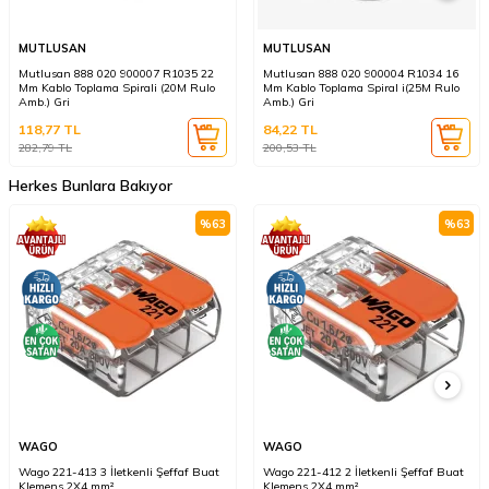
MUTLUSAN
MUTLUSAN
Mutlusan 888 020 900007 R1035 22
Mutlusan 888 020 900004 R1034 16
Mm Kablo Toplama Spirali (20M Rulo
Mm Kablo Toplama Spiral i(25M Rulo
Amb.) Gri
Amb.) Gri
118,77
TL
84,22
TL
282,79
TL
200,53
TL
Herkes Bunlara Bakıyor
%
63
%
63
WAGO
WAGO
Wago 221-413 3 İletkenli Şeffaf Buat
Wago 221-412 2 İletkenli Şeffaf Buat
Klemens 2X4 mm²
Klemens 2X4 mm²