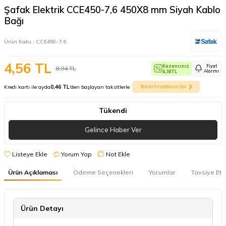
Şafak Elektrik CCE450-7,6 450X8 mm Siyah Kablo
Bağı
Ürün Kodu :
CCE450-7,6
4,56
TL
Kazancınız
Fiyat
8,94
TL
Alarmı
4,38
TL
Kredi kartı ile ayda
0,46 TL
'den başlayan taksitlerle
Taksit Fırsatlarını Gör
Tükendi
Gelince Haber Ver
Listeye Ekle
Yorum Yap
Not Ekle
Ürün Açıklaması
Ödeme Seçenekleri
Yorumlar
Tavsiye Et
Ürün Detayı