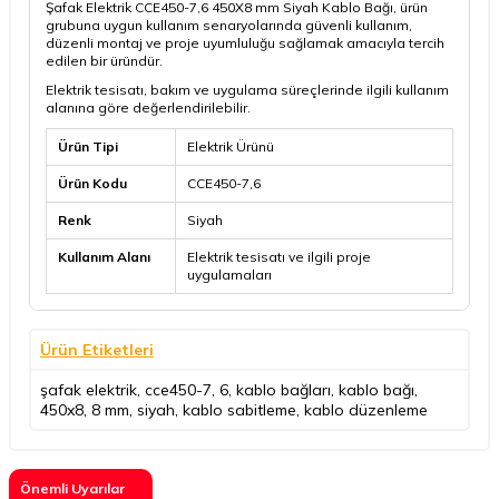
Şafak Elektrik CCE450-7,6 450X8 mm Siyah Kablo Bağı, ürün
grubuna uygun kullanım senaryolarında güvenli kullanım,
düzenli montaj ve proje uyumluluğu sağlamak amacıyla tercih
edilen bir üründür.
Elektrik tesisatı, bakım ve uygulama süreçlerinde ilgili kullanım
alanına göre değerlendirilebilir.
Ürün Tipi
Elektrik Ürünü
Ürün Kodu
CCE450-7,6
Renk
Siyah
Kullanım Alanı
Elektrik tesisatı ve ilgili proje
uygulamaları
Ürün Etiketleri
şafak elektrik
,
cce450-7
,
6
,
kablo bağları
,
kablo bağı
,
450x8
,
8 mm
,
siyah
,
kablo sabitleme
,
kablo düzenleme
Önemli Uyarılar