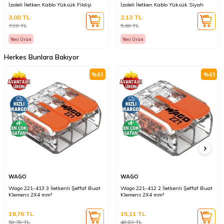
İzoleli İletken Kablo Yüksük Fildişi
İzoleli İletken Kablo Yüksük Siyah
3,00
TL
2,13
TL
7,90
TL
5,60
TL
Yeni Ürün
Yeni Ürün
Herkes Bunlara Bakıyor
%
63
%
63
WAGO
WAGO
Wago 221-413 3 İletkenli Şeffaf Buat
Wago 221-412 2 İletkenli Şeffaf Buat
Klemens 2X4 mm²
Klemens 2X4 mm²
18,76
TL
15,11
TL
50,70
TL
40,83
TL