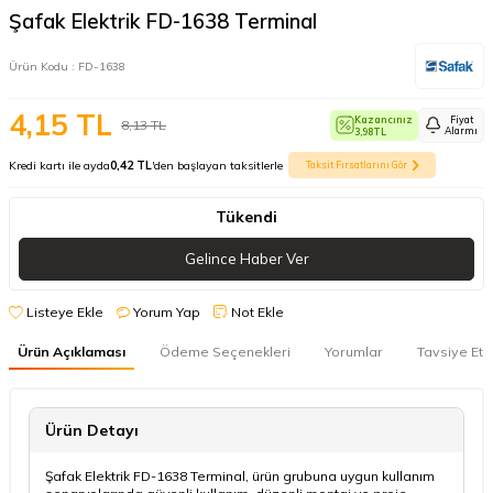
Şafak Elektrik FD-1638 Terminal
Ürün Kodu :
FD-1638
4,15
TL
Kazancınız
Fiyat
8,13
TL
Alarmı
3,98
TL
Kredi kartı ile ayda
0,42 TL
'den başlayan taksitlerle
Taksit Fırsatlarını Gör
Tükendi
Gelince Haber Ver
Listeye Ekle
Yorum Yap
Not Ekle
Ürün Açıklaması
Ödeme Seçenekleri
Yorumlar
Tavsiye Et
Ürün Detayı
Şafak Elektrik FD-1638 Terminal, ürün grubuna uygun kullanım