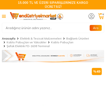
15.000 TL VE ÜZERİ SİPARİŞLERİNİZE KARGO
ÜCRETSİZ!
0
Ara
Anasayfa
Elektrik & Tesisat Malzemeleri
Bağlantı Ürünleri
Kablo Pabuçları ve Yüksükler
Kablo Pabuçları
Şafak Elektrik FD-1638 Terminal
%
49