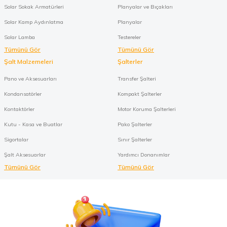
Solar Sokak Armatürleri
Planyalar ve Bıçakları
Solar Kamp Aydınlatma
Planyalar
Solar Lamba
Testereler
Tümünü Gör
Tümünü Gör
Şalt Malzemeleri
Şalterler
Pano ve Aksesuarları
Transfer Şalteri
Kondansatörler
Kompakt Şalterler
Kontaktörler
Motor Koruma Şalterleri
Kutu - Kasa ve Buatlar
Pako Şalterler
Sigortalar
Sınır Şalterler
Şalt Aksesuarlar
Yardımcı Donanımlar
Tümünü Gör
Tümünü Gör