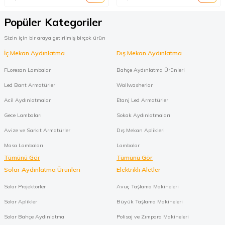
Popüler Kategoriler
Sizin için bir araya getirilmiş birçok ürün
İç Mekan Aydınlatma
Dış Mekan Aydınlatma
FLoresan Lambalar
Bahçe Aydınlatma Ürünleri
Led Bant Armatürler
Wallwasherlar
Acil Aydınlatmalar
Etanj Led Armatürler
Gece Lambaları
Sokak Aydınlatmaları
Avize ve Sarkıt Armatürler
Dış Mekan Aplikleri
Masa Lambaları
Lambalar
Tümünü Gör
Tümünü Gör
Solar Aydınlatma Ürünleri
Elektrikli Aletler
Solar Projektörler
Avuç Taşlama Makineleri
Solar Aplikler
Büyük Taşlama Makineleri
Solar Bahçe Aydınlatma
Polisaj ve Zımpara Makineleri