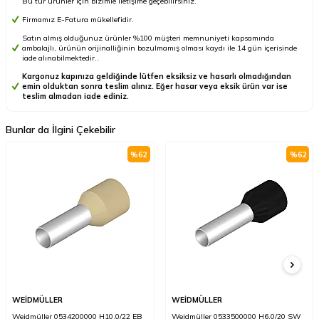
Bu tür ürünler için bizimle iletişime geçebilirsiniz.
Firmamız E-Fatura mükellefidir.
Satın almış olduğunuz ürünler %100 müşteri memnuniyeti kapsamında
ambalajlı, ürünün orijinalliğinin bozulmamış olması kaydı ile 14 gün içerisinde
iade alınabilmektedir..
Kargonuz kapınıza geldiğinde lütfen eksiksiz ve hasarlı olmadığından
emin olduktan sonra teslim alınız. Eğer hasar veya eksik ürün var ise
teslim almadan iade ediniz.
Bunlar da İlgini Çekebilir
%
62
%
62
WEİDMÜLLER
WEİDMÜLLER
Weidmüller 0534200000 H10,0/22 EB
Weidmüller 0533500000 H6,0/20 SW