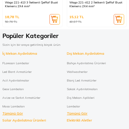
Wago 221-413 3 İletkenli Şeffaf Buat
Wago 221-412 2 İletkenli Şeffaf Buat
Klemens 2X4 mm²
Klemens 2X4 mm²
18,78
TL
15,12
TL
50,76
TL
40,87
TL
Popüler Kategoriler
Sizin için bir araya getirilmiş birçok ürün
İç Mekan Aydınlatma
Dış Mekan Aydınlatma
FLoresan Lambalar
Bahçe Aydınlatma Ürünleri
Led Bant Armatürler
Wallwasherlar
Acil Aydınlatmalar
Etanj Led Armatürler
Gece Lambaları
Sokak Aydınlatmaları
Avize ve Sarkıt Armatürler
Dış Mekan Aplikleri
Masa Lambaları
Lambalar
Tümünü Gör
Tümünü Gör
Solar Aydınlatma Ürünleri
Elektrikli Aletler