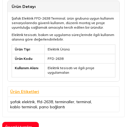
Ürün Detayı
Şafak Elektrik FFD-2638 Terminal, ürün grubuna uygun kullanım
senaryolarında güvenli kullanım, düzenli montaj ve proje
uyumluluğu sağlamak amacıyla tercih edilen bir üründür.
Elektrik tesisatı, bakım ve uygulama süreçlerinde ilgili kullanım
alanına göre değerlendirilebilir.
Ürün Tipi
Elektrik Ürünü
Ürün Kodu
FFD-2638
Kullanım Alanı
Elektrik tesisatı ve ilgili proje
uygulamaları
Ürün Etiketleri
şafak elektrik
,
ffd-2638
,
terminaller
,
terminal
,
kablo terminali
,
pano bağlantı
Önemli Uyarılar