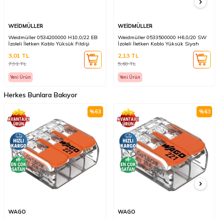
WEİDMÜLLER
WEİDMÜLLER
Weidmüller 0534200000 H10,0/22 EB
Weidmüller 0533500000 H6,0/20 SW
İzoleli İletken Kablo Yüksük Fildişi
İzoleli İletken Kablo Yüksük Siyah
3,01
TL
2,13
TL
7,91
TL
5,60
TL
Yeni Ürün
Yeni Ürün
Herkes Bunlara Bakıyor
%
63
%
63
WAGO
WAGO