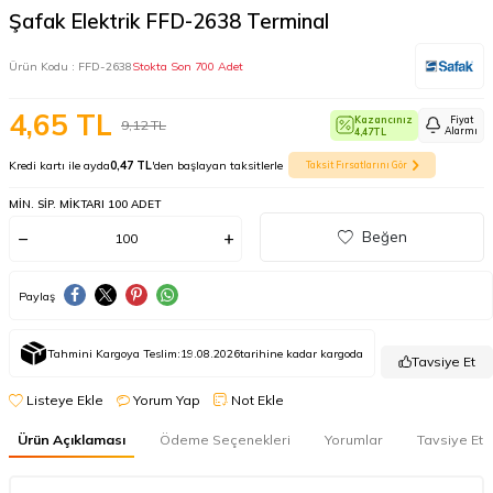
Şafak Elektrik FFD-2638 Terminal
Ürün Kodu :
FFD-2638
Stokta Son 700 Adet
4,65
TL
Kazancınız
Fiyat
9,12
TL
Alarmı
4,47
TL
Kredi kartı ile ayda
0,47 TL
'den başlayan taksitlerle
Taksit Fırsatlarını Gör
MIN. SIP. MIKTARI 100 ADET
Beğen
Paylaş
Tahmini Kargoya Teslim:
19.08.2026
tarihine kadar kargoda
Tavsiye Et
Listeye Ekle
Yorum Yap
Not Ekle
Ürün Açıklaması
Ödeme Seçenekleri
Yorumlar
Tavsiye Et