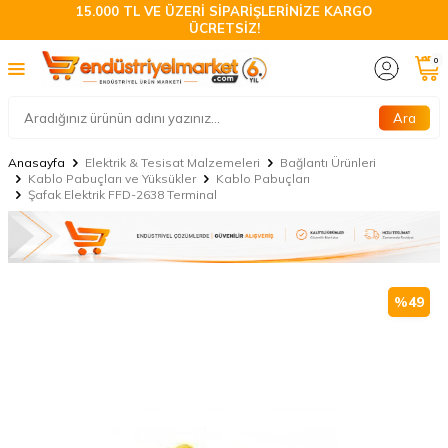
15.000 TL VE ÜZERİ SİPARİŞLERİNİZE KARGO
ÜCRETSİZ!
0
Ara
Anasayfa
Elektrik & Tesisat Malzemeleri
Bağlantı Ürünleri
Kablo Pabuçları ve Yüksükler
Kablo Pabuçları
Şafak Elektrik FFD-2638 Terminal
%
49