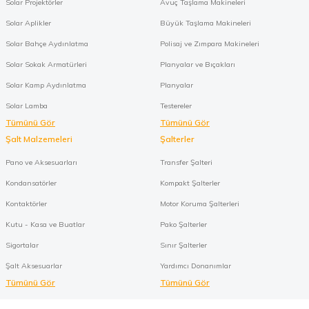
Solar Projektörler
Avuç Taşlama Makineleri
Solar Aplikler
Büyük Taşlama Makineleri
Solar Bahçe Aydınlatma
Polisaj ve Zımpara Makineleri
Solar Sokak Armatürleri
Planyalar ve Bıçakları
Solar Kamp Aydınlatma
Planyalar
Solar Lamba
Testereler
Tümünü Gör
Tümünü Gör
Şalt Malzemeleri
Şalterler
Pano ve Aksesuarları
Transfer Şalteri
Kondansatörler
Kompakt Şalterler
Kontaktörler
Motor Koruma Şalterleri
Kutu - Kasa ve Buatlar
Pako Şalterler
Sigortalar
Sınır Şalterler
Şalt Aksesuarlar
Yardımcı Donanımlar
Tümünü Gör
Tümünü Gör