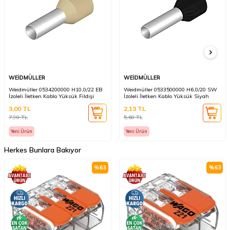
WEİDMÜLLER
WEİDMÜLLER
Weidmüller 0534200000 H10,0/22 EB
Weidmüller 0533500000 H6,0/20 SW
İzoleli İletken Kablo Yüksük Fildişi
İzoleli İletken Kablo Yüksük Siyah
3,00
TL
2,13
TL
7,90
TL
5,60
TL
Yeni Ürün
Yeni Ürün
Herkes Bunlara Bakıyor
%
63
%
63