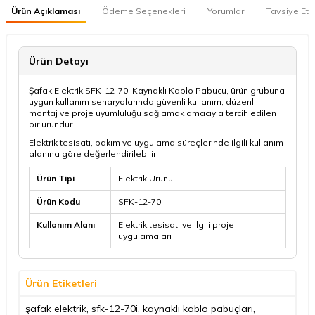
Ürün Açıklaması
Ödeme Seçenekleri
Yorumlar
Tavsiye Et
Ürün Detayı
Şafak Elektrik SFK-12-70I Kaynaklı Kablo Pabucu, ürün grubuna
uygun kullanım senaryolarında güvenli kullanım, düzenli
montaj ve proje uyumluluğu sağlamak amacıyla tercih edilen
bir üründür.
Elektrik tesisatı, bakım ve uygulama süreçlerinde ilgili kullanım
alanına göre değerlendirilebilir.
Ürün Tipi
Elektrik Ürünü
Ürün Kodu
SFK-12-70I
Kullanım Alanı
Elektrik tesisatı ve ilgili proje
uygulamaları
Ürün Etiketleri
şafak elektrik
,
sfk-12-70i
,
kaynaklı kablo pabuçları
,