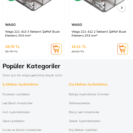
WAGO
WAGO
Wago 221-413 3 İletkenli Şeffaf Buat
Wago 221-412 2 İletkenli Şeffaf Buat
Klemens 2X4 mm²
Klemens 2X4 mm²
18,76
TL
15,11
TL
50,70
TL
40,83
TL
Popüler Kategoriler
Sizin için bir araya getirilmiş birçok ürün
İç Mekan Aydınlatma
Dış Mekan Aydınlatma
FLoresan Lambalar
Bahçe Aydınlatma Ürünleri
Led Bant Armatürler
Wallwasherlar
Acil Aydınlatmalar
Etanj Led Armatürler
Gece Lambaları
Sokak Aydınlatmaları
Avize ve Sarkıt Armatürler
Dış Mekan Aplikleri