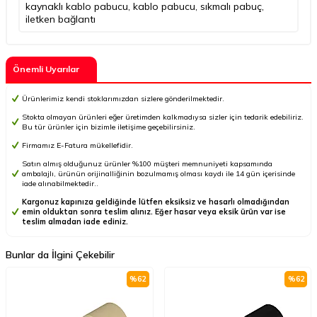
kaynaklı kablo pabucu
,
kablo pabucu
,
sıkmalı pabuç
,
iletken bağlantı
Önemli Uyarılar
Ürünlerimiz kendi stoklarımızdan sizlere gönderilmektedir.
Stokta olmayan ürünleri eğer üretimden kalkmadıysa sizler için tedarik edebiliriz.
Bu tür ürünler için bizimle iletişime geçebilirsiniz.
Firmamız E-Fatura mükellefidir.
Satın almış olduğunuz ürünler %100 müşteri memnuniyeti kapsamında
ambalajlı, ürünün orijinalliğinin bozulmamış olması kaydı ile 14 gün içerisinde
iade alınabilmektedir..
Kargonuz kapınıza geldiğinde lütfen eksiksiz ve hasarlı olmadığından
emin olduktan sonra teslim alınız. Eğer hasar veya eksik ürün var ise
teslim almadan iade ediniz.
Bunlar da İlgini Çekebilir
%
62
%
62