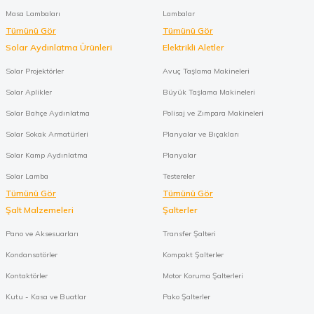
Masa Lambaları
Lambalar
Tümünü Gör
Tümünü Gör
Solar Aydınlatma Ürünleri
Elektrikli Aletler
Solar Projektörler
Avuç Taşlama Makineleri
Solar Aplikler
Büyük Taşlama Makineleri
Solar Bahçe Aydınlatma
Polisaj ve Zımpara Makineleri
Solar Sokak Armatürleri
Planyalar ve Bıçakları
Solar Kamp Aydınlatma
Planyalar
Solar Lamba
Testereler
Tümünü Gör
Tümünü Gör
Şalt Malzemeleri
Şalterler
Pano ve Aksesuarları
Transfer Şalteri
Kondansatörler
Kompakt Şalterler
Kontaktörler
Motor Koruma Şalterleri
Kutu - Kasa ve Buatlar
Pako Şalterler