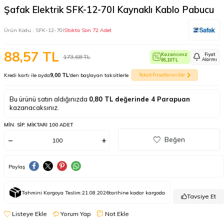
Şafak Elektrik SFK-12-70I Kaynaklı Kablo Pabucu
Ürün Kodu :
SFK-12-70I
Stokta Son 72 Adet
88,57
TL
Kazancınız
Fiyat
173,68
TL
Alarmı
85,10
TL
Kredi kartı ile ayda
9,00 TL
'den başlayan taksitlerle
Taksit Fırsatlarını Gör
Bu ürünü satın aldığınızda
0,80
TL değerinde
4
Parapuan
kazanacaksınız.
MIN. SIP. MIKTARI 100 ADET
Beğen
Paylaş
Tahmini Kargoya Teslim:
21.08.2026
tarihine kadar kargoda
Tavsiye Et
Listeye Ekle
Yorum Yap
Not Ekle