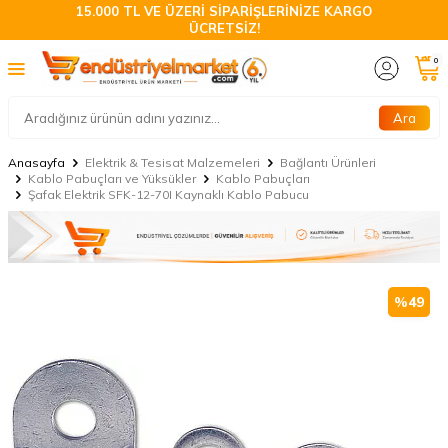
15.000 TL VE ÜZERİ SİPARİŞLERİNİZE KARGO
ÜCRETSİZ!
0
Ara
Anasayfa
Elektrik & Tesisat Malzemeleri
Bağlantı Ürünleri
Kablo Pabuçları ve Yüksükler
Kablo Pabuçları
Şafak Elektrik SFK-12-70I Kaynaklı Kablo Pabucu
%
49