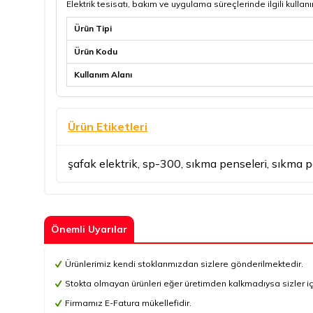
Elektrik tesisatı, bakım ve uygulama süreçlerinde ilgili kullan
Ürün Tipi
Ürün Kodu
Kullanım Alanı
Ürün Etiketleri
şafak elektrik
,
sp-300
,
sıkma penseleri
,
sıkma p
Önemli Uyarılar
Ürünlerimiz kendi stoklarımızdan sizlere gönderilmektedir.
Stokta olmayan ürünleri eğer üretimden kalkmadıysa sizler için 
Firmamız E-Fatura mükellefidir.