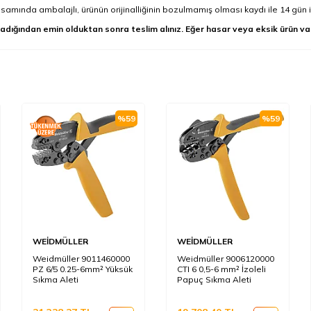
mında ambalajlı, ürünün orijinalliğinin bozulmamış olması kaydı ile 14 gün i
adığından emin olduktan sonra teslim alınız. Eğer hasar veya eksik ürün va
%
59
%
59
WEİDMÜLLER
WEİDMÜLLER
Weidmüller 9011460000
Weidmüller 9006120000
PZ 6/5 0.25-6mm² Yüksük
CTI 6 0,5-6 mm² İzoleli
Sıkma Aleti
Papuç Sıkma Aleti