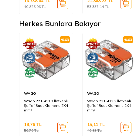
16.738,64
TL
21.868,23
TL
40.825,96
TL
53.337,14
TL
Herkes Bunlara Bakıyor
%
63
%
63
WAGO
WAGO
Wago 221-413 3 İletkenli
Wago 221-412 2 İletkenli
Şeffaf Buat Klemens 2X4
Şeffaf Buat Klemens 2X4
mm²
mm²
18,76
TL
15,11
TL
50,70
TL
40,83
TL