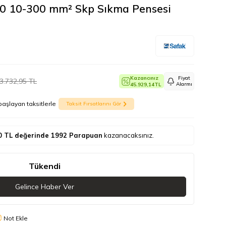
00 10-300 mm² Skp Sıkma Pensesi
Kazancınız
Fiyat
3.732,95
TL
Alarmı
45.929,14
TL
başlayan taksitlerle
Taksit Fırsatlarını Gör
0
TL değerinde
1992
Parapuan
kazanacaksınız.
Tükendi
Gelince Haber Ver
Not Ekle