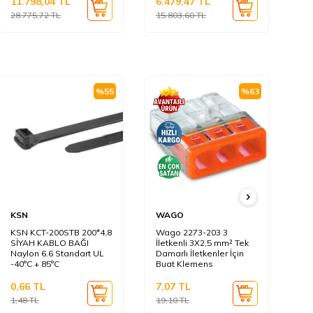
11.798,04
TL
6.479,47
TL
21
28.775,72
TL
15.803,60
TL
52
%
55
%
63
KSN
WAGO
KS
KSN KCT-200STB 200*4,8
Wago 2273-203 3
KS
SİYAH KABLO BAĞI
İletkenli 3X2,5 mm² Tek
BE
Naylon 6.6 Standart UL
Damarlı İletkenler İçin
Na
-40°C + 85°C
Buat Klemens
-4
0,66
TL
7,07
TL
0,
1,48
TL
19,10
TL
0,