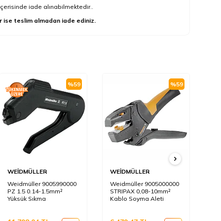
çerisinde iade alınabilmektedir..
r ise teslim almadan iade ediniz.
%
59
%
59
WEİDMÜLLER
WEİDMÜLLER
WE
Weidmüller 9005990000
Weidmüller 9005000000
We
PZ 1.5 0.14-1.5mm²
STRIPAX 0,08-10mm²
PZ
Yüksük Sıkma
Kablo Soyma Aleti
Ke
Sı