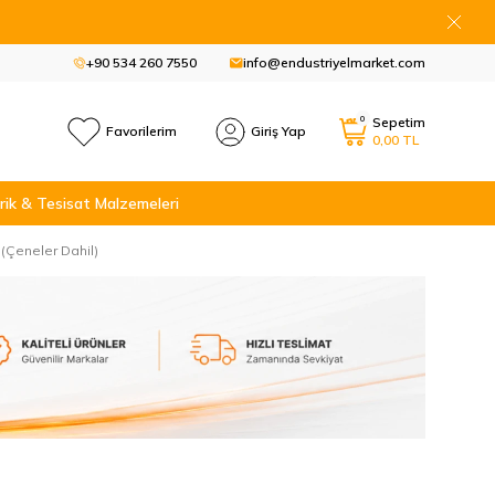
+90 534 260 7550
info@endustriyelmarket.com
0
Sepetim
Favorilerim
Giriş Yap
0,00
TL
rik & Tesisat Malzemeleri
(Çeneler Dahil)