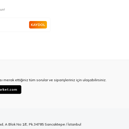
un!
KAYDOL
ı merak ettiğiniz tüm sorular ve siparişleriniz için ulaşabilirsiniz.
arket.com
ad, A Blok No:1/E, Pk.34785 Sancaktepe / İstanbul