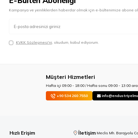
E-Bülten Aboneliği
Kampanya ve yeniliklerden haberdar olmak için e-bültenimize abone ol
KVKK Sözleşmesi'ni
, okudum, kabul ediyorum.
Müşteri Hizmetleri
Hafta içi 09:00 - 18:00 / Hafta sonu 09:00 - 13:00 aras
+90 534 260 7550
info@endustriyelm
Hızlı Erişim
İletişim
Meclis Mh. Barajyolu C