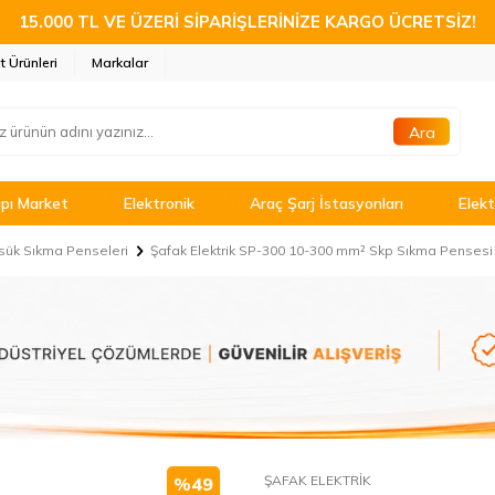
15.000 TL VE ÜZERİ SİPARİŞLERİNİZE KARGO ÜCRETSİZ!
t Ürünleri
Markalar
Ara
pı Market
Elektronik
Araç Şarj İstasyonları
Elekt
sük Sıkma Penseleri
Şafak Elektrik SP-300 10-300 mm² Skp Sıkma Pensesi 
ŞAFAK ELEKTRİK
%
49