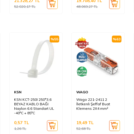
21.328,27
TL
19.708,40
TL
52.020,17
TL
48.069,27
TL
%
55
%
63
KSN
WAGO
KSN KCT-250I 250*3,6
Wago 221-2411 2
BEYAZ KABLO BAĞI
İletkenli Şeffaf Buat
Naylon 6.6 Standart UL
Klemens 2X4 mm²
-40°C + 85°C
0,57
TL
19,49
TL
1,26
TL
52,68
TL