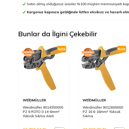
Satın almış olduğunuz ürünler %100 müşteri memnuniyeti kapsa
Kargonuz kapınıza geldiğinde lütfen eksiksiz ve hasarlı olm
Bunlar da İlgini Çekebilir
%
59
%
59
WEİDMÜLLER
WEİDMÜLLER
Weidmüller 9014350000
Weidmüller 9012600000
PZ 6 ROTO 0.14-6mm²
PZ 16 6-16mm² Yüksük
Yüksük Sıkma Aleti
Sıkma