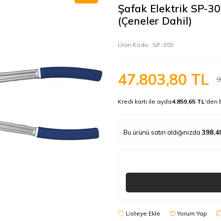
Şafak Elektrik SP-3
(Çeneler Dahil)
Ürün Kodu :
SP-300
47.803,80
TL
9
Kredi kartı ile ayda
4.859,65 TL
'den 
Bu ürünü satın aldığınızda
398,4
Listeye Ekle
Yorum Yap