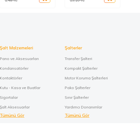
1,48
TL
19,10
TL
0,
Şalt Malzemeleri
Şalterler
Pano ve Aksesuarları
Transfer Şalteri
Kondansatörler
Kompakt Şalterler
Kontaktörler
Motor Koruma Şalterleri
Kutu - Kasa ve Buatlar
Pako Şalterler
Sigortalar
Sınır Şalterler
Şalt Aksesuarlar
Yardımcı Donanımlar
Tümünü Gör
Tümünü Gör