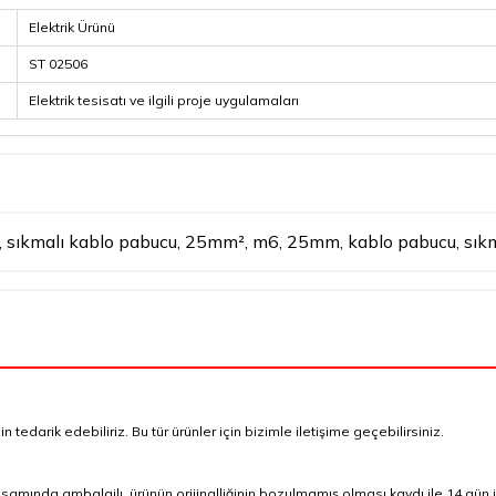
Elektrik Ürünü
ST 02506
Elektrik tesisatı ve ilgili proje uygulamaları
,
sıkmalı kablo pabucu
,
25mm²
,
m6
,
25mm
,
kablo pabucu
,
sık
tedarik edebiliriz. Bu tür ürünler için bizimle iletişime geçebilirsiniz.
mında ambalajlı, ürünün orijinalliğinin bozulmamış olması kaydı ile 14 gün i