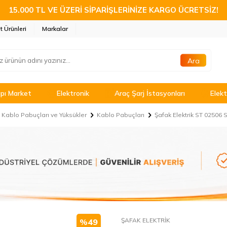
15.000 TL VE ÜZERİ SİPARİŞLERİNİZE KARGO ÜCRETSİZ!
t Ürünleri
Markalar
Ara
pı Market
Elektronik
Araç Şarj İstasyonları
Elekt
Kablo Pabuçları ve Yüksükler
Kablo Pabuçları
Şafak Elektrik ST 0250
ŞAFAK ELEKTRİK
%
49