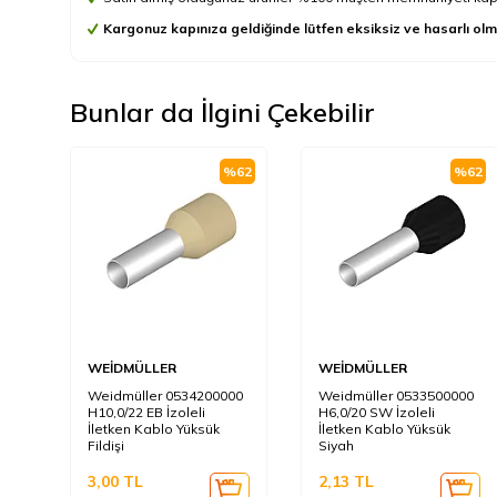
Kargonuz kapınıza geldiğinde lütfen eksiksiz ve hasarlı olm
Bunlar da İlgini Çekebilir
%
62
%
62
WEİDMÜLLER
WEİDMÜLLER
Weidmüller 0534200000
Weidmüller 0533500000
H10,0/22 EB İzoleli
H6,0/20 SW İzoleli
İletken Kablo Yüksük
İletken Kablo Yüksük
Fildişi
Siyah
3,00
TL
2,13
TL