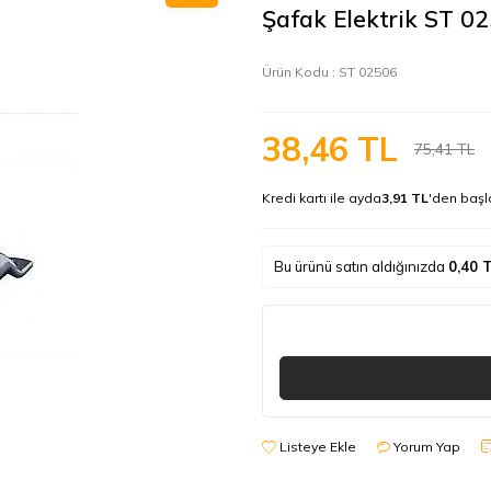
Şafak Elektrik ST 
Ürün Kodu :
ST 02506
38,46
TL
75,41
TL
Kredi kartı ile ayda
3,91 TL
'den başl
Bu ürünü satın aldığınızda
0,40
T
Listeye Ekle
Yorum Yap