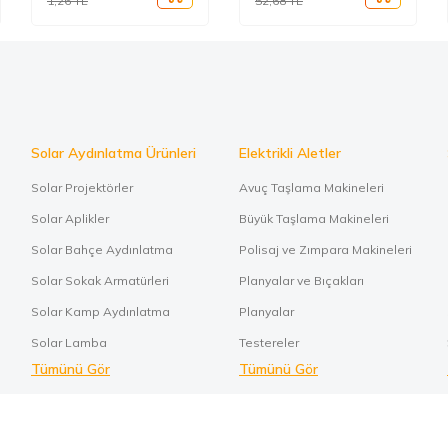
1,26
TL
52,68
TL
Solar Aydınlatma Ürünleri
Elektrikli Aletler
Solar Projektörler
Avuç Taşlama Makineleri
Solar Aplikler
Büyük Taşlama Makineleri
Solar Bahçe Aydınlatma
Polisaj ve Zımpara Makineleri
Solar Sokak Armatürleri
Planyalar ve Bıçakları
Solar Kamp Aydınlatma
Planyalar
Solar Lamba
Testereler
Tümünü Gör
Tümünü Gör