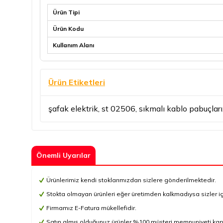
Ürün Tipi
Ürün Kodu
Kullanım Alanı
Ürün Etiketleri
şafak elektrik
,
st 02506
,
sıkmalı kablo pabuçları
Önemli Uyarılar
Ürünlerimiz kendi stoklarımızdan sizlere gönderilmektedir.
Stokta olmayan ürünleri eğer üretimden kalkmadıysa sizler için 
Firmamız E-Fatura mükellefidir.
Satın almış olduğunuz ürünler %100 müşteri memnuniyeti kapsa