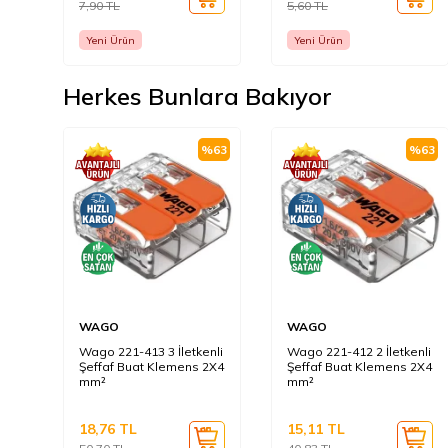
7,90
TL
5,60
TL
Yeni Ürün
Yeni Ürün
Herkes Bunlara Bakıyor
%
63
%
63
WAGO
WAGO
Wago 221-413 3 İletkenli
Wago 221-412 2 İletkenli
Şeffaf Buat Klemens 2X4
Şeffaf Buat Klemens 2X4
mm²
mm²
18,76
TL
15,11
TL