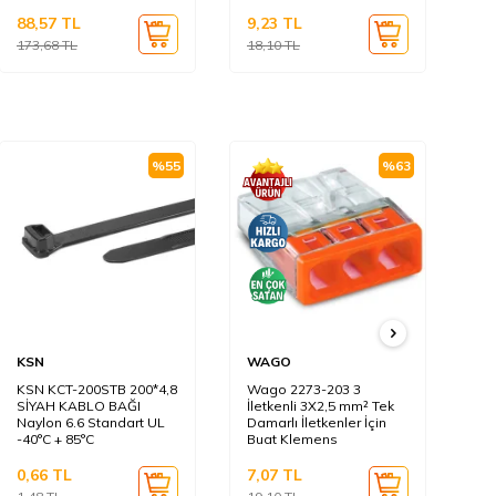
88,57
TL
9,23
TL
5,
173,68
TL
18,10
TL
10
%
55
%
63
KSN
WAGO
KS
KSN KCT-200STB 200*4,8
Wago 2273-203 3
KS
SİYAH KABLO BAĞI
İletkenli 3X2,5 mm² Tek
BE
Naylon 6.6 Standart UL
Damarlı İletkenler İçin
Na
-40°C + 85°C
Buat Klemens
-4
0,66
TL
7,07
TL
0,