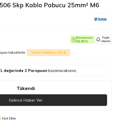
02506 Skp Kablo Pabucu 25mm² M6
Kazancınız
Fiyat
Alarmı
36,95
TL
ayan taksitlerle
Taksit Fırsatlarını Gör
L değerinde
2
Parapuan
kazanacaksınız.
Tükendi
Gelince Haber Ver
Not Ekle