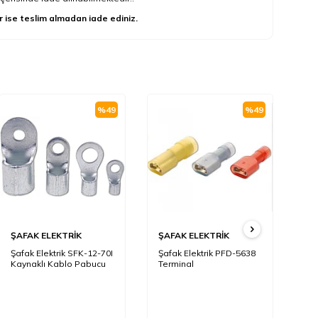
r ise teslim almadan iade ediniz.
%
49
%
49
ŞAFAK ELEKTRİK
ŞAFAK ELEKTRİK
ŞA
Şafak Elektrik SFK-12-70I
Şafak Elektrik PFD-5638
Şaf
Kaynaklı Kablo Pabucu
Terminal
4,0
Ka