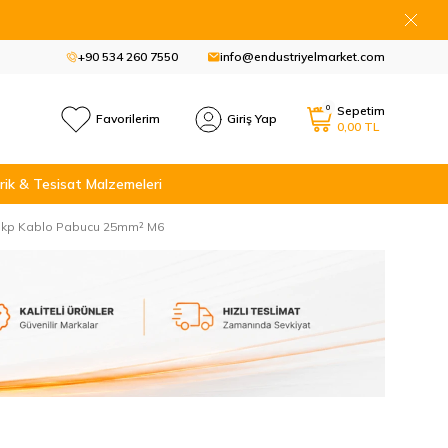
+90 534 260 7550
info@endustriyelmarket.com
0
Sepetim
Favorilerim
Giriş Yap
0,00
TL
rik & Tesisat Malzemeleri
6 Skp Kablo Pabucu 25mm² M6