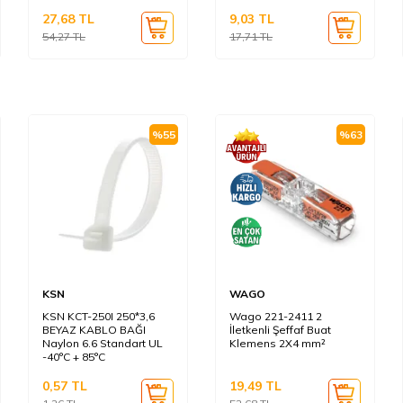
27,68
TL
9,03
TL
54,27
TL
17,71
TL
%
55
%
63
KSN
WAGO
KSN KCT-250I 250*3,6
Wago 221-2411 2
BEYAZ KABLO BAĞI
İletkenli Şeffaf Buat
Naylon 6.6 Standart UL
Klemens 2X4 mm²
-40°C + 85°C
0,57
TL
19,49
TL