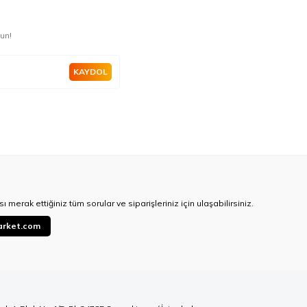
un!
KAYDOL
ı merak ettiğiniz tüm sorular ve siparişleriniz için ulaşabilirsiniz.
arket.com