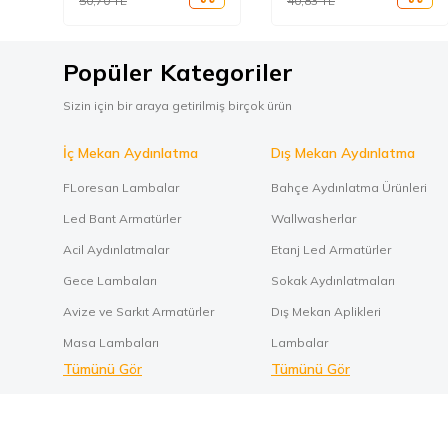
50,70
TL
40,83
TL
Popüler Kategoriler
Sizin için bir araya getirilmiş birçok ürün
İç Mekan Aydınlatma
Dış Mekan Aydınlatma
FLoresan Lambalar
Bahçe Aydınlatma Ürünleri
Led Bant Armatürler
Wallwasherlar
Acil Aydınlatmalar
Etanj Led Armatürler
Gece Lambaları
Sokak Aydınlatmaları
Avize ve Sarkıt Armatürler
Dış Mekan Aplikleri
Masa Lambaları
Lambalar
Tümünü Gör
Tümünü Gör