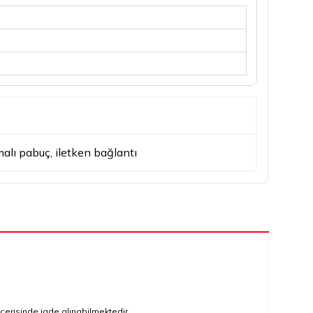
malı pabuç
,
iletken bağlantı
çerisinde iade alınabilmektedir..