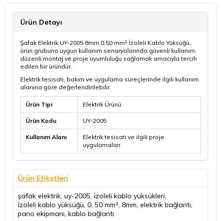
Ürün Detayı
Şafak Elektrik UY-2005 8mm 0,50 mm² İzoleli Kablo Yüksüğü,
ürün grubuna uygun kullanım senaryolarında güvenli kullanım,
düzenli montaj ve proje uyumluluğu sağlamak amacıyla tercih
edilen bir üründür.
Elektrik tesisatı, bakım ve uygulama süreçlerinde ilgili kullanım
alanına göre değerlendirilebilir.
Ürün Tipi
Elektrik Ürünü
Ürün Kodu
UY-2005
Kullanım Alanı
Elektrik tesisatı ve ilgili proje
uygulamaları
Ürün Etiketleri
şafak elektrik
,
uy-2005
,
i̇zoleli kablo yüksükleri
,
i̇zoleli kablo yüksüğü
,
0
,
50 mm²
,
8mm
,
elektrik bağlantı
,
pano ekipmanı
,
kablo bağlantı