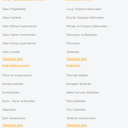
Solar Projektörler
Avuç Taşlama Makineleri
Solar Aplikler
Büyük Taşlama Makineleri
Solar Bahçe Aydınlatma
Polisaj ve Zımpara Makineleri
Solar Sokak Armatürleri
Planyalar ve Bıçakları
Solar Kamp Aydınlatma
Planyalar
Solar Lamba
Testereler
Tümünü Gör
Tümünü Gör
Şalt Malzemeleri
Şalterler
Pano ve Aksesuarları
Transfer Şalteri
Kondansatörler
Kompakt Şalterler
Kontaktörler
Motor Koruma Şalterleri
Kutu - Kasa ve Buatlar
Pako Şalterler
Sigortalar
Sınır Şalterler
Şalt Aksesuarlar
Yardımcı Donanımlar
Tümünü Gör
Tümünü Gör