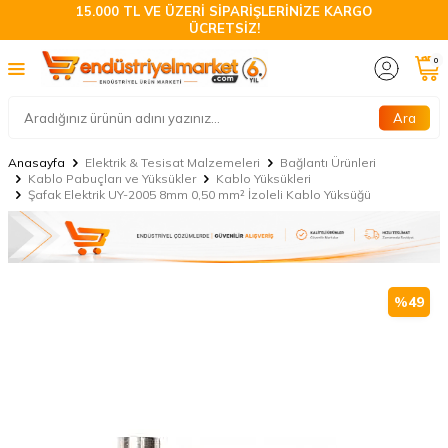
15.000 TL VE ÜZERİ SİPARİŞLERİNİZE KARGO
ÜCRETSİZ!
0
Ara
Anasayfa
Elektrik & Tesisat Malzemeleri
Bağlantı Ürünleri
Kablo Pabuçları ve Yüksükler
Kablo Yüksükleri
Şafak Elektrik UY-2005 8mm 0,50 mm² İzoleli Kablo Yüksüğü
%
49