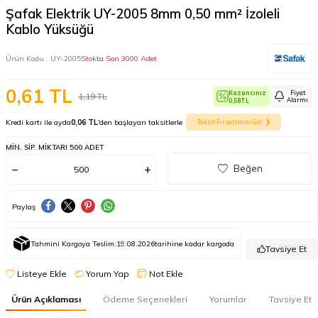
Şafak Elektrik UY-2005 8mm 0,50 mm² İzoleli
Kablo Yüksüğü
Ürün Kodu :
UY-2005
Stokta Son 3000 Adet
0,61
TL
Kazancınız
Fiyat
1,19
TL
Alarmı
0,58
TL
Kredi kartı ile ayda
0,06 TL
'den başlayan taksitlerle
Taksit Fırsatlarını Gör
MIN. SIP. MIKTARI 500 ADET
Beğen
Paylaş
Tahmini Kargoya Teslim:
19.08.2026
tarihine kadar kargoda
Tavsiye Et
Listeye Ekle
Yorum Yap
Not Ekle
Ürün Açıklaması
Ödeme Seçenekleri
Yorumlar
Tavsiye Et