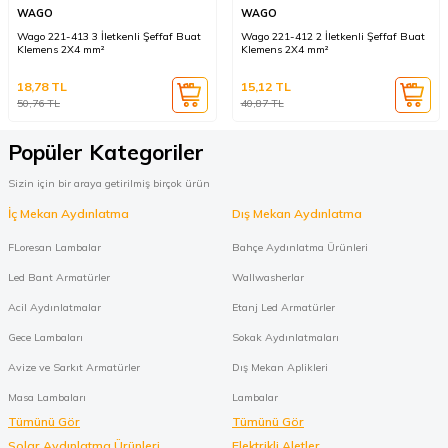
WAGO
WAGO
Wago 221-413 3 İletkenli Şeffaf Buat
Wago 221-412 2 İletkenli Şeffaf Buat
Klemens 2X4 mm²
Klemens 2X4 mm²
18,78
TL
15,12
TL
50,76
TL
40,87
TL
Popüler Kategoriler
Sizin için bir araya getirilmiş birçok ürün
İç Mekan Aydınlatma
Dış Mekan Aydınlatma
FLoresan Lambalar
Bahçe Aydınlatma Ürünleri
Led Bant Armatürler
Wallwasherlar
Acil Aydınlatmalar
Etanj Led Armatürler
Gece Lambaları
Sokak Aydınlatmaları
Avize ve Sarkıt Armatürler
Dış Mekan Aplikleri
Masa Lambaları
Lambalar
Tümünü Gör
Tümünü Gör
Solar Aydınlatma Ürünleri
Elektrikli Aletler