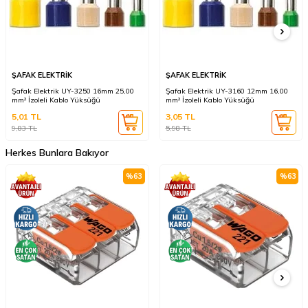
ŞAFAK ELEKTRİK
ŞAFAK ELEKTRİK
Şafak Elektrik UY-3250 16mm 25,00
Şafak Elektrik UY-3160 12mm 16,00
mm² İzoleli Kablo Yüksüğü
mm² İzoleli Kablo Yüksüğü
5,01
TL
3,05
TL
9,83
TL
5,98
TL
Herkes Bunlara Bakıyor
%
63
%
63