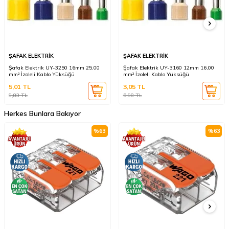
ŞAFAK ELEKTRİK
ŞAFAK ELEKTRİK
Şafak Elektrik UY-3250 16mm 25,00
Şafak Elektrik UY-3160 12mm 16,00
mm² İzoleli Kablo Yüksüğü
mm² İzoleli Kablo Yüksüğü
5,01
TL
3,05
TL
9,83
TL
5,98
TL
Herkes Bunlara Bakıyor
%
63
%
63