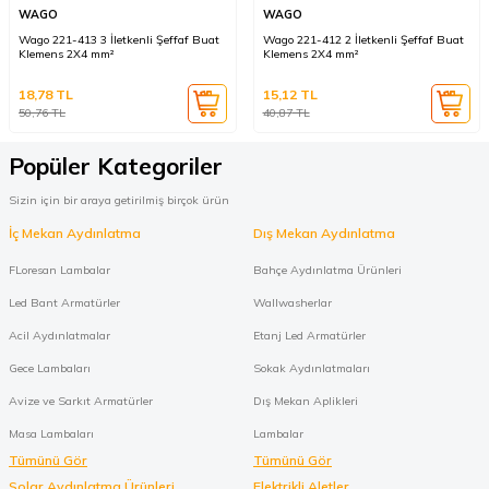
WAGO
WAGO
Wago 221-413 3 İletkenli Şeffaf Buat
Wago 221-412 2 İletkenli Şeffaf Buat
Klemens 2X4 mm²
Klemens 2X4 mm²
18,78
TL
15,12
TL
50,76
TL
40,87
TL
Popüler Kategoriler
Sizin için bir araya getirilmiş birçok ürün
İç Mekan Aydınlatma
Dış Mekan Aydınlatma
FLoresan Lambalar
Bahçe Aydınlatma Ürünleri
Led Bant Armatürler
Wallwasherlar
Acil Aydınlatmalar
Etanj Led Armatürler
Gece Lambaları
Sokak Aydınlatmaları
Avize ve Sarkıt Armatürler
Dış Mekan Aplikleri
Masa Lambaları
Lambalar
Tümünü Gör
Tümünü Gör
Solar Aydınlatma Ürünleri
Elektrikli Aletler