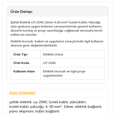
Ürün Detayı
Şafak Elektrik UY-2040 10mm 4,00 mm² İzoleli Kablo Yüksüğü,
ürün grubuna uygun kullanım senaryolarında güvenli kullanım,
düzenli montaj ve proje uyumluluğu sağlamak amacıyla tercih
edilen bir üründür.
Elektrik tesisatı, bakım ve uygulama süreçlerinde ilgili kullanım
alanına göre değerlendirilebilir.
Ürün Tipi
Elektrik Ürünü
Ürün Kodu
UY-2040
Kullanım Alanı
Elektrik tesisatı ve ilgili proje
uygulamaları
Ürün Etiketleri
şafak elektrik
,
uy-2040
,
i̇zoleli kablo yüksükleri
,
i̇zoleli kablo yüksüğü
,
4
,
00 mm²
,
10mm
,
elektrik bağlantı
,
pano ekipmanı
,
kablo bağlantı