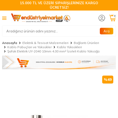
15.000 TL VE ÜZERİ SİPARİŞLERİNİZE KARGO
ÜCRETSİZ!
0
Ara
Anasayfa
Elektrik & Tesisat Malzemeleri
Bağlantı Ürünleri
Kablo Pabuçları ve Yüksükler
Kablo Yüksükleri
Şafak Elektrik UY-2040 10mm 4,00 mm² İzoleli Kablo Yüksüğü
%
49