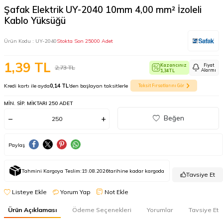
Şafak Elektrik UY-2040 10mm 4,00 mm² İzoleli
Kablo Yüksüğü
Ürün Kodu :
UY-2040
Stokta Son 25000 Adet
1,39
TL
Kazancınız
Fiyat
2,73
TL
Alarmı
1,34
TL
Kredi kartı ile ayda
0,14 TL
'den başlayan taksitlerle
Taksit Fırsatlarını Gör
MIN. SIP. MIKTARI 250 ADET
Beğen
Paylaş
Tahmini Kargoya Teslim:
19.08.2026
tarihine kadar kargoda
Tavsiye Et
Listeye Ekle
Yorum Yap
Not Ekle
Ürün Açıklaması
Ödeme Seçenekleri
Yorumlar
Tavsiye Et