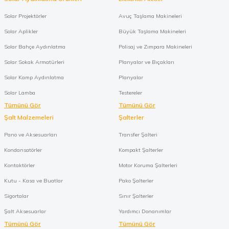
Solar Projektörler
Avuç Taşlama Makineleri
Solar Aplikler
Büyük Taşlama Makineleri
Solar Bahçe Aydınlatma
Polisaj ve Zımpara Makineleri
Solar Sokak Armatürleri
Planyalar ve Bıçakları
Solar Kamp Aydınlatma
Planyalar
Solar Lamba
Testereler
Tümünü Gör
Tümünü Gör
Şalt Malzemeleri
Şalterler
Pano ve Aksesuarları
Transfer Şalteri
Kondansatörler
Kompakt Şalterler
Kontaktörler
Motor Koruma Şalterleri
Kutu - Kasa ve Buatlar
Pako Şalterler
Sigortalar
Sınır Şalterler
Şalt Aksesuarlar
Yardımcı Donanımlar
Tümünü Gör
Tümünü Gör