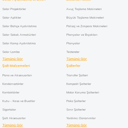
Solar Projektörler
Avuç Taşlama Makineleri
Solar Aplikler
Büyük Taşlama Makineleri
Solar Bahçe Aydınlatma
Polisaj ve Zımpara Makineleri
Solar Sokak Armatürleri
Planyalar ve Bıçakları
Solar Kamp Aydınlatma
Planyalar
Solar Lamba
Testereler
Tümünü Gör
Tümünü Gör
Şalt Malzemeleri
Şalterler
Pano ve Aksesuarları
Transfer Şalteri
Kondansatörler
Kompakt Şalterler
Kontaktörler
Motor Koruma Şalterleri
Kutu - Kasa ve Buatlar
Pako Şalterler
Sigortalar
Sınır Şalterler
Şalt Aksesuarlar
Yardımcı Donanımlar
Tümünü Gör
Tümünü Gör