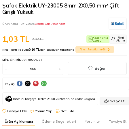
Şafak Elektrik UY-23005 8mm 2X0,50 mm² Çift
Girişli Yüksük
Ürün Kodu :
UY-23005
Stokta Son 7500 Adet
1,03
TL
Kazancınız
Fiyat
2,02
TL
Alarmı
0,99
TL
Kredi kartı ile ayda
0,10 TL
'den başlayan taksitlerle
Taksit Fırsatlarını Gör
MIN. SIP. MIKTARI 500 ADET
Beğen
Paylaş
Tahmini Kargoya Teslim:
21.08.2026
tarihine kadar kargoda
Tavsiye Et
Listeye Ekle
Yorum Yap
Not Ekle
Ürün Açıklaması
Ödeme Seçenekleri
Yorumlar
Tavsiye Et