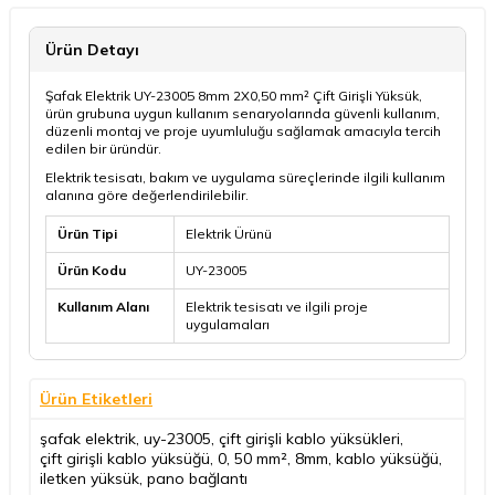
Ürün Detayı
Şafak Elektrik UY-23005 8mm 2X0,50 mm² Çift Girişli Yüksük,
ürün grubuna uygun kullanım senaryolarında güvenli kullanım,
düzenli montaj ve proje uyumluluğu sağlamak amacıyla tercih
edilen bir üründür.
Elektrik tesisatı, bakım ve uygulama süreçlerinde ilgili kullanım
alanına göre değerlendirilebilir.
Ürün Tipi
Elektrik Ürünü
Ürün Kodu
UY-23005
Kullanım Alanı
Elektrik tesisatı ve ilgili proje
uygulamaları
Ürün Etiketleri
şafak elektrik
,
uy-23005
,
çift girişli kablo yüksükleri
,
çift girişli kablo yüksüğü
,
0
,
50 mm²
,
8mm
,
kablo yüksüğü
,
iletken yüksük
,
pano bağlantı