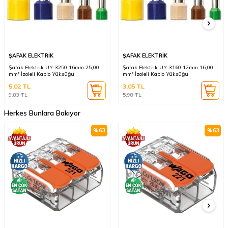
ŞAFAK ELEKTRİK
ŞAFAK ELEKTRİK
Şafak Elektrik UY-3250 16mm 25,00
Şafak Elektrik UY-3160 12mm 16,00
mm² İzoleli Kablo Yüksüğü
mm² İzoleli Kablo Yüksüğü
5,02
TL
3,05
TL
9,83
TL
5,98
TL
Herkes Bunlara Bakıyor
%
63
%
63