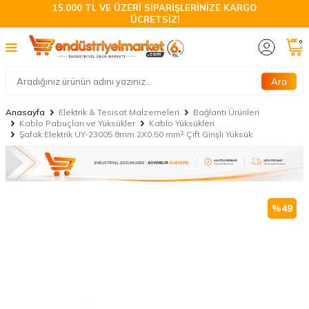
15.000 TL VE ÜZERİ SİPARİŞLERİNİZE KARGO
ÜCRETSİZ!
0
Ara
Anasayfa
Elektrik & Tesisat Malzemeleri
Bağlantı Ürünleri
Kablo Pabuçları ve Yüksükler
Kablo Yüksükleri
Şafak Elektrik UY-23005 8mm 2X0,50 mm² Çift Girişli Yüksük
%
49