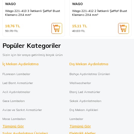
WAGO
WAGO
Wago 221-413 3 İletkenli Şeffaf Buat
Wago 221-412 2 İletkenli Şeffaf Buat
Klemens 2X4 mm²
Klemens 2X4 mm²
18,76
TL
15,11
TL
50,70
TL
40,83
TL
Popüler Kategoriler
Sizin için bir araya getirilmiş birçok ürün
İç Mekan Aydınlatma
Dış Mekan Aydınlatma
FLoresan Lambalar
Bahçe Aydınlatma Ürünleri
Led Bant Armatürler
Wallwasherlar
Acil Aydınlatmalar
Etanj Led Armatürler
Gece Lambaları
Sokak Aydınlatmaları
Avize ve Sarkıt Armatürler
Dış Mekan Aplikleri
Masa Lambaları
Lambalar
Tümünü Gör
Tümünü Gör
Solar Aydınlatma Ürünleri
Elektrikli Aletler