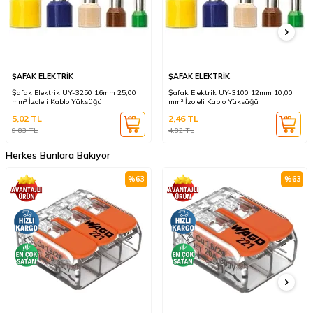
ŞAFAK ELEKTRİK
ŞAFAK ELEKTRİK
Şafak Elektrik UY-3250 16mm 25,00
Şafak Elektrik UY-3100 12mm 10,00
mm² İzoleli Kablo Yüksüğü
mm² İzoleli Kablo Yüksüğü
5,02
TL
2,46
TL
9,83
TL
4,82
TL
Herkes Bunlara Bakıyor
%
63
%
63