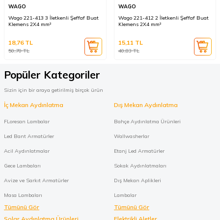
WAGO
WAGO
Wago 221-413 3 İletkenli Şeffaf Buat
Wago 221-412 2 İletkenli Şeffaf Buat
Klemens 2X4 mm²
Klemens 2X4 mm²
18,76
TL
15,11
TL
50,70
TL
40,83
TL
Popüler Kategoriler
Sizin için bir araya getirilmiş birçok ürün
İç Mekan Aydınlatma
Dış Mekan Aydınlatma
FLoresan Lambalar
Bahçe Aydınlatma Ürünleri
Led Bant Armatürler
Wallwasherlar
Acil Aydınlatmalar
Etanj Led Armatürler
Gece Lambaları
Sokak Aydınlatmaları
Avize ve Sarkıt Armatürler
Dış Mekan Aplikleri
Masa Lambaları
Lambalar
Tümünü Gör
Tümünü Gör
Solar Aydınlatma Ürünleri
Elektrikli Aletler