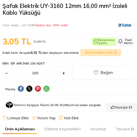
Şafak Elektrik UY-3160 12mm 16,00 mm² İzoleli
Kablo Yüksüğü
Ürün Kodu :
UY-3160
Stokta Son 1300 Adet
3,05
TL
Kazancınız
Fiyat
5,98
TL
Alarmı
2,93
TL
Kredi kartı ile ayda
0,31 TL
'den başlayan taksitlerle
Taksit Fırsatlarını Gör
MIN. SIP. MIKTARI 100 ADET
Beğen
Paylaş
Tahmini Kargoya Teslim:
20.08.2026
tarihine kadar kargoda
Tavsiye Et
Listeye Ekle
Yorum Yap
Not Ekle
Ürün Açıklaması
Ödeme Seçenekleri
Yorumlar
Tavsiye Et