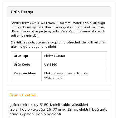
Ürün Detayı
Şafak Elektrik UY-3160 12mm 16,00 mm² İzoleli Kablo Yüksüğü,
ürün grubuna uygun kullanım senaryolarında güvenli kullanım,
düzenli montaj ve proje uyumluluğu sağlamak amacıyla tercih
edilen bir üründür.
Elektrik tesisatı, bakım ve uygulama süreçlerinde ilgili kullanım
alanına göre değerlendirilebilir.
Ürün Tipi
Elektrik Ürünü
Ürün Kodu
UY-3160
Kullanım Alanı
Elektrik tesisatı ve ilgili proje
uygulamaları
Ürün Etiketleri
şafak elektrik
,
uy-3160
,
i̇zoleli kablo yüksükleri
,
i̇zoleli kablo yüksüğü
,
16
,
00 mm²
,
12mm
,
elektrik bağlantı
,
pano ekipmanı
,
kablo bağlantı