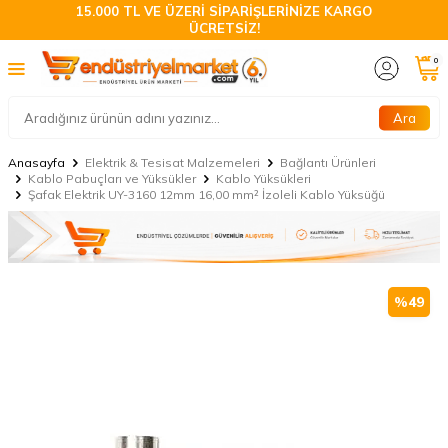
15.000 TL VE ÜZERİ SİPARİŞLERİNİZE KARGO
ÜCRETSİZ!
0
Ara
Anasayfa
Elektrik & Tesisat Malzemeleri
Bağlantı Ürünleri
Kablo Pabuçları ve Yüksükler
Kablo Yüksükleri
Şafak Elektrik UY-3160 12mm 16,00 mm² İzoleli Kablo Yüksüğü
%
49