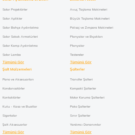
Solar Projektörler
Avuç Taşlama Makineleri
Solar Aplikler
Büyük Taşlama Makineleri
Solar Bahçe Aydınlatma
Polisaj ve Zımpara Makineleri
Solar Sokak Armatürleri
Planyalar ve Bıçakları
Solar Kamp Aydınlatma
Planyalar
Solar Lamba
Testereler
Tümünü Gör
Tümünü Gör
Şalt Malzemeleri
Şalterler
Pano ve Aksesuarları
Transfer Şalteri
Kondansatörler
Kompakt Şalterler
Kontaktörler
Motor Koruma Şalterleri
Kutu - Kasa ve Buatlar
Pako Şalterler
Sigortalar
Sınır Şalterler
Şalt Aksesuarlar
Yardımcı Donanımlar
Tümünü Gör
Tümünü Gör