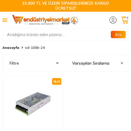
15.000 TL VE ÜZERİ SİPARİŞLERİNİZE KARGO
ÜCRETSİZ!
0
Ara
Anasayfa
sd-100b-24
Filtre
%
43