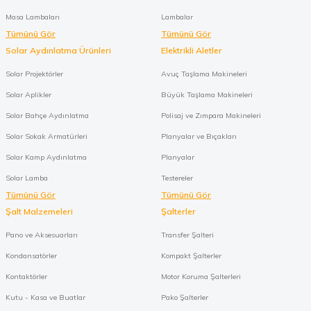
Masa Lambaları
Lambalar
Tümünü Gör
Tümünü Gör
Solar Aydınlatma Ürünleri
Elektrikli Aletler
Solar Projektörler
Avuç Taşlama Makineleri
Solar Aplikler
Büyük Taşlama Makineleri
Solar Bahçe Aydınlatma
Polisaj ve Zımpara Makineleri
Solar Sokak Armatürleri
Planyalar ve Bıçakları
Solar Kamp Aydınlatma
Planyalar
Solar Lamba
Testereler
Tümünü Gör
Tümünü Gör
Şalt Malzemeleri
Şalterler
Pano ve Aksesuarları
Transfer Şalteri
Kondansatörler
Kompakt Şalterler
Kontaktörler
Motor Koruma Şalterleri
Kutu - Kasa ve Buatlar
Pako Şalterler