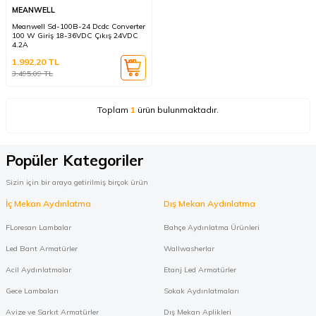
MEANWELL
Meanwell Sd-100B-24 Dcdc Converter
100 W Giriş 18-36VDC Çıkış 24VDC
4.2A
1.992,20
TL
3.495,09
TL
Toplam
1
ürün bulunmaktadır.
Popüler Kategoriler
Sizin için bir araya getirilmiş birçok ürün
İç Mekan Aydınlatma
Dış Mekan Aydınlatma
FLoresan Lambalar
Bahçe Aydınlatma Ürünleri
Led Bant Armatürler
Wallwasherlar
Acil Aydınlatmalar
Etanj Led Armatürler
Gece Lambaları
Sokak Aydınlatmaları
Avize ve Sarkıt Armatürler
Dış Mekan Aplikleri