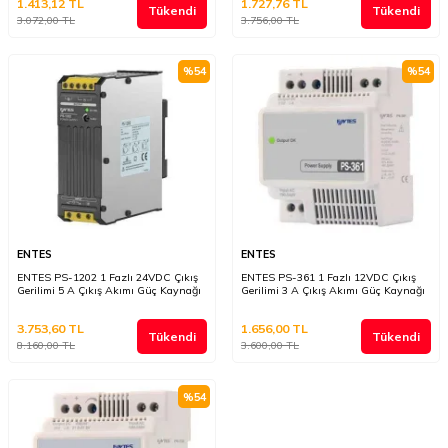
1.413,12
TL
1.727,76
TL
Tükendi
Tükendi
3.072,00
TL
3.756,00
TL
%
54
%
54
ENTES
ENTES
ENTES PS-1202 1 Fazlı 24VDC Çıkış
ENTES PS-361 1 Fazlı 12VDC Çıkış
Gerilimi 5 A Çıkış Akımı Güç Kaynağı
Gerilimi 3 A Çıkış Akımı Güç Kaynağı
3.753,60
TL
1.656,00
TL
Tükendi
Tükendi
8.160,00
TL
3.600,00
TL
%
54