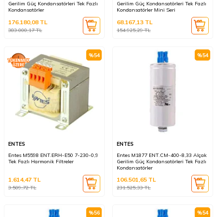
Gerilim Güç Kondansatörleri Tek Fazlı
Gerilim Güç Kondansatörleri Tek Fazlı
Kondansatörler
Kondansatörler Mini Seri
176.180,08
TL
68.167,13
TL
383.000,17
TL
154.925,29
TL
%
54
%
54
ENTES
ENTES
Entes M5598 ENT.ERH-E50 7-230-0,9
Entes M1877 ENT.CM-400-8,33 Alçak
Tek Fazlı Harmonik Filtreler
Gerilim Güç Kondansatörleri Tek Fazlı
Kondansatörler
1.614,47
TL
106.501,65
TL
3.509,72
TL
231.525,33
TL
%
56
%
54