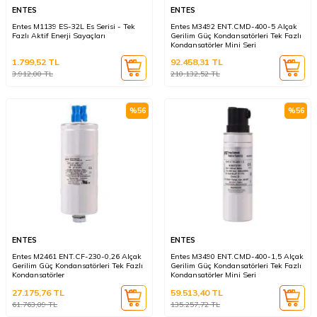
ENTES
ENTES
Entes M1139 ES-32L Es Serisi - Tek
Entes M3492 ENT.CMD-400-5 Alçak
Fazlı Aktif Enerji Sayaçları
Gerilim Güç Kondansatörleri Tek Fazlı
Kondansatörler Mini Seri
1.799,52
TL
92.458,31
TL
3.912,00
TL
210.132,52
TL
%
56
%
56
ENTES
ENTES
Entes M2461 ENT.CF-230-0,26 Alçak
Entes M3490 ENT.CMD-400-1,5 Alçak
Gerilim Güç Kondansatörleri Tek Fazlı
Gerilim Güç Kondansatörleri Tek Fazlı
Kondansatörler
Kondansatörler Mini Seri
27.175,76
TL
59.513,40
TL
61.763,09
TL
135.257,72
TL