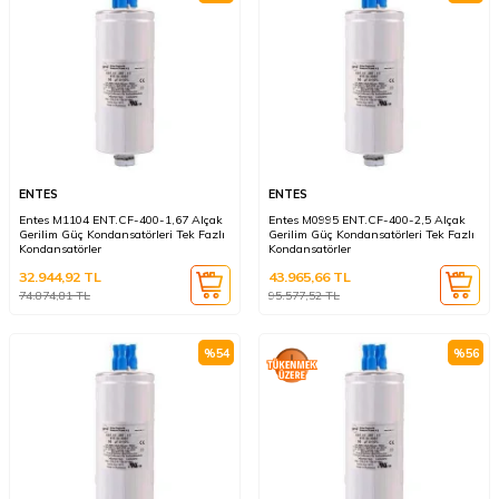
ENTES
ENTES
Entes M1104 ENT.CF-400-1,67 Alçak
Entes M0995 ENT.CF-400-2,5 Alçak
Gerilim Güç Kondansatörleri Tek Fazlı
Gerilim Güç Kondansatörleri Tek Fazlı
Kondansatörler
Kondansatörler
32.944,92
TL
43.965,66
TL
74.874,81
TL
95.577,52
TL
%
54
%
56