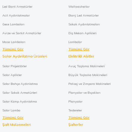
Led Bant Armatürler
Wallwasherlar
Acil Aydınlatmalar
Etanj Led Armatürler
Gece Lambaları
Sokak Aydınlatmaları
Avize ve Sarkıt Armatürler
Dış Mekan Aplikleri
Masa Lambaları
Lambalar
Tümünü Gör
Tümünü Gör
Solar Aydınlatma Ürünleri
Elektrikli Aletler
Solar Projektörler
Avuç Taşlama Makineleri
Solar Aplikler
Büyük Taşlama Makineleri
Solar Bahçe Aydınlatma
Polisaj ve Zımpara Makineleri
Solar Sokak Armatürleri
Planyalar ve Bıçakları
Solar Kamp Aydınlatma
Planyalar
Solar Lamba
Testereler
Tümünü Gör
Tümünü Gör
Şalt Malzemeleri
Şalterler