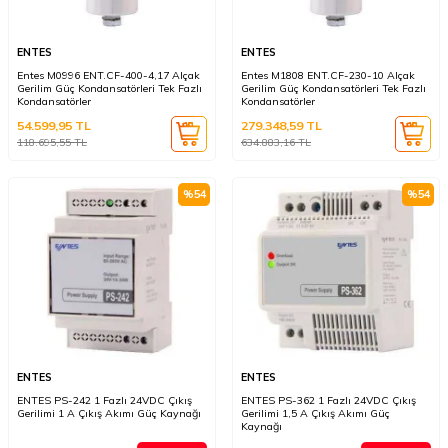
ENTES
ENTES
Entes M0996 ENT.CF-400-4,17 Alçak
Entes M1808 ENT.CF-230-10 Alçak
Gerilim Güç Kondansatörleri Tek Fazlı
Gerilim Güç Kondansatörleri Tek Fazlı
Kondansatörler
Kondansatörler
54.599,95
TL
279.348,59
TL
118.695,55
TL
634.883,16
TL
%
54
%
54
ENTES
ENTES
ENTES PS-242 1 Fazlı 24VDC Çıkış
ENTES PS-362 1 Fazlı 24VDC Çıkış
Gerilimi 1 A Çıkış Akımı Güç Kaynağı
Gerilimi 1,5 A Çıkış Akımı Güç
Kaynağı