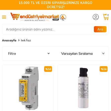
15.000 TL VE ÜZERİ SİPARİŞLERİNİZE KARGO
ÜCRETSİZ!
0
Ara
Anasayfa
tek faz
Filtre
%
54
%
56