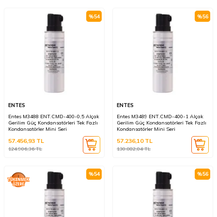
%
54
%
56
ENTES
ENTES
Entes M3488 ENT.CMD-400-0,5 Alçak
Entes M3489 ENT.CMD-400-1 Alçak
Gerilim Güç Kondansatörleri Tek Fazlı
Gerilim Güç Kondansatörleri Tek Fazlı
Kondansatörler Mini Seri
Kondansatörler Mini Seri
57.456,93
TL
57.236,10
TL
124.906,36
TL
130.082,04
TL
%
54
%
56