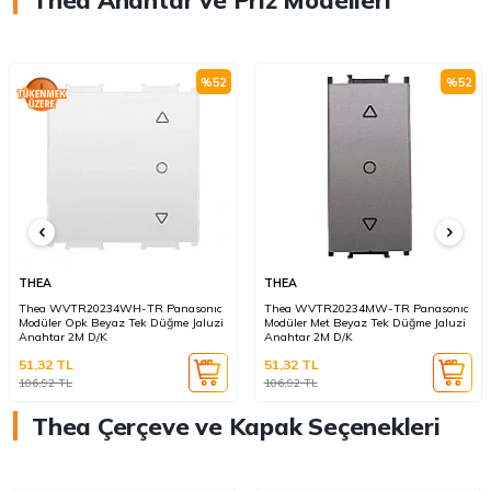
%
52
%
52
THEA
THEA
Thea WVTR20234WH-TR Panasonıc
Thea WVTR20234MW-TR Panasonıc
Modüler Opk Beyaz Tek Düğme Jaluzi
Modüler Met Beyaz Tek Düğme Jaluzi
Anahtar 2M D/K
Anahtar 2M D/K
51,32
TL
51,32
TL
106,92
TL
106,92
TL
Thea Çerçeve ve Kapak Seçenekleri