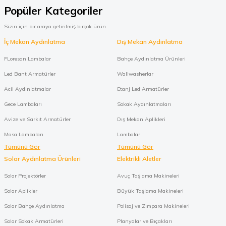
Popüler Kategoriler
Sizin için bir araya getirilmiş birçok ürün
İç Mekan Aydınlatma
Dış Mekan Aydınlatma
FLoresan Lambalar
Bahçe Aydınlatma Ürünleri
Led Bant Armatürler
Wallwasherlar
Acil Aydınlatmalar
Etanj Led Armatürler
Gece Lambaları
Sokak Aydınlatmaları
Avize ve Sarkıt Armatürler
Dış Mekan Aplikleri
Masa Lambaları
Lambalar
Tümünü Gör
Tümünü Gör
Solar Aydınlatma Ürünleri
Elektrikli Aletler
Solar Projektörler
Avuç Taşlama Makineleri
Solar Aplikler
Büyük Taşlama Makineleri
Solar Bahçe Aydınlatma
Polisaj ve Zımpara Makineleri
Solar Sokak Armatürleri
Planyalar ve Bıçakları