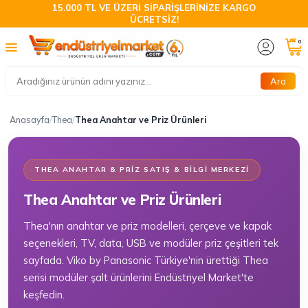
15.000 TL VE ÜZERİ SİPARİŞLERİNİZE KARGO
ÜCRETSİZ!
0
Ara
Anasayfa
/
Thea
/
Thea Anahtar ve Priz Ürünleri
THEA ANAHTAR & PRIZ SATIŞ & BILGI MERKEZI
Thea Anahtar ve Priz Ürünleri
Thea'nın anahtar ve priz modelleri, çerçeve ve kapak
seçenekleri, TV, data, USB ve modüler priz çeşitleri tek
sayfada. Viko by Panasonic Türkiye'nin ürettiği Thea
serisi modüler şalt ürünlerini Endüstriyel Market'te
keşfedin.