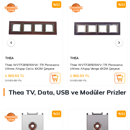
%
52
%
52
THEA
THEA
Thea WVTF28505WW-TR Panasonıc
Thea WVTF28505WV-TR Panasonıc
Ultima Ahşap Ceviz 4X2M Çerçeve
Ultima Ahşap Venge 4X2M Çerçeve
1.902,53
TL
1.902,53
TL
3.963,60
TL
3.963,60
TL
Thea TV, Data, USB ve Modüler Prizler
%
52
%
52