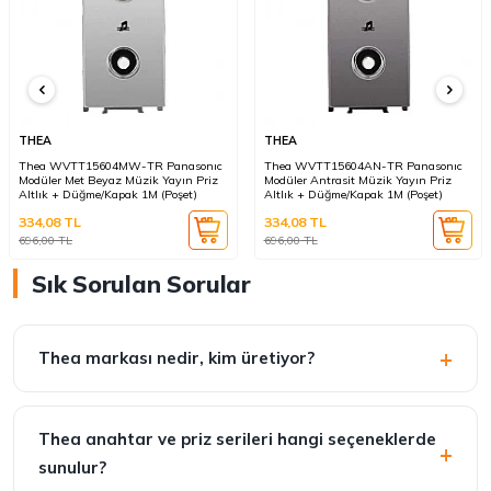
THEA
THEA
Thea WVTT15604MW-TR Panasonıc
Thea WVTT15604AN-TR Panasonıc
Modüler Met Beyaz Müzik Yayın Priz
Modüler Antrasit Müzik Yayın Priz
Altlık + Düğme/Kapak 1M (Poşet)
Altlık + Düğme/Kapak 1M (Poşet)
334,08
TL
334,08
TL
696,00
TL
696,00
TL
Sık Sorulan Sorular
Thea markası nedir, kim üretiyor?
Thea anahtar ve priz serileri hangi seçeneklerde
sunulur?