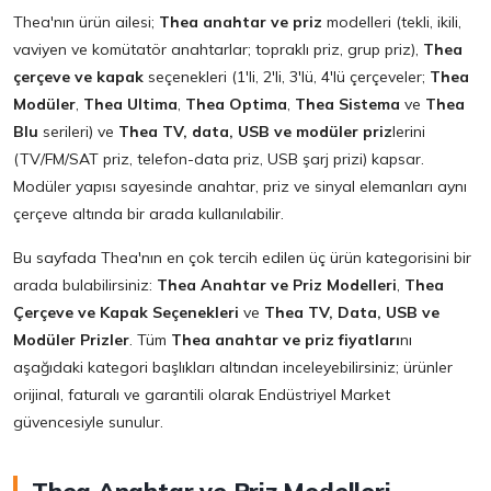
Thea'nın ürün ailesi;
Thea anahtar ve priz
modelleri (tekli, ikili,
vaviyen ve komütatör anahtarlar; topraklı priz, grup priz),
Thea
çerçeve ve kapak
seçenekleri (1'li, 2'li, 3'lü, 4'lü çerçeveler;
Thea
Modüler
,
Thea Ultima
,
Thea Optima
,
Thea Sistema
ve
Thea
Blu
serileri) ve
Thea TV, data, USB ve modüler priz
lerini
(TV/FM/SAT priz, telefon-data priz, USB şarj prizi) kapsar.
Modüler yapısı sayesinde anahtar, priz ve sinyal elemanları aynı
çerçeve altında bir arada kullanılabilir.
Bu sayfada Thea'nın en çok tercih edilen üç ürün kategorisini bir
arada bulabilirsiniz:
Thea Anahtar ve Priz Modelleri
,
Thea
Çerçeve ve Kapak Seçenekleri
ve
Thea TV, Data, USB ve
Modüler Prizler
. Tüm
Thea anahtar ve priz fiyatları
nı
aşağıdaki kategori başlıkları altından inceleyebilirsiniz; ürünler
orijinal, faturalı ve garantili olarak Endüstriyel Market
güvencesiyle sunulur.
Thea Anahtar ve Priz Modelleri