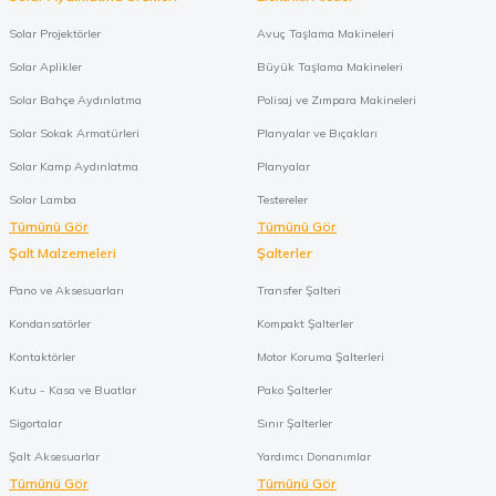
Solar Projektörler
Avuç Taşlama Makineleri
Solar Aplikler
Büyük Taşlama Makineleri
Solar Bahçe Aydınlatma
Polisaj ve Zımpara Makineleri
Solar Sokak Armatürleri
Planyalar ve Bıçakları
Solar Kamp Aydınlatma
Planyalar
Solar Lamba
Testereler
Tümünü Gör
Tümünü Gör
Şalt Malzemeleri
Şalterler
Pano ve Aksesuarları
Transfer Şalteri
Kondansatörler
Kompakt Şalterler
Kontaktörler
Motor Koruma Şalterleri
Kutu - Kasa ve Buatlar
Pako Şalterler
Sigortalar
Sınır Şalterler
Şalt Aksesuarlar
Yardımcı Donanımlar
Tümünü Gör
Tümünü Gör