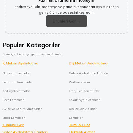
AMTEK Ürünlerini İnceleyin
Endüstriyel kilit, menteşe ve pano aksesuarları için AMTEK'in
geniş ürün yelpazesini keşfedin.
Ürünleri Gör →
Popüler Kategoriler
Sizin için bir araya getirilmiş birçok ürün
İç Mekan Aydınlatma
Dış Mekan Aydınlatma
FLoresan Lambalar
Bahçe Aydınlatma Ürünleri
Led Bant Armatürler
Wallwasherlar
Acil Aydınlatmalar
Etanj Led Armatürler
Gece Lambaları
Sokak Aydınlatmaları
Avize ve Sarkıt Armatürler
Dış Mekan Aplikleri
Masa Lambaları
Lambalar
Tümünü Gör
Tümünü Gör
Solar Aydınlatma Ürünleri
Elektrikli Aletler