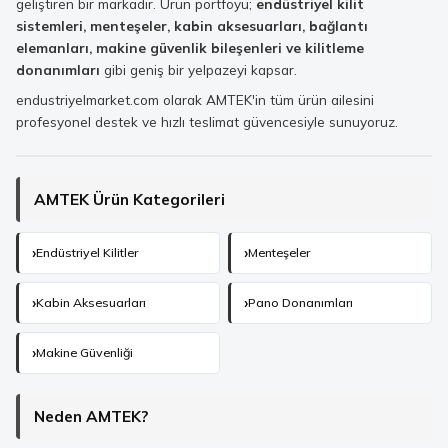
geliştiren bir markadır. Ürün portföyü;
endüstriyel kilit
sistemleri, menteşeler, kabin aksesuarları, bağlantı
elemanları, makine güvenlik bileşenleri ve kilitleme
donanımları
gibi geniş bir yelpazeyi kapsar.
endustriyelmarket.com olarak AMTEK'in tüm ürün ailesini
profesyonel destek ve hızlı teslimat güvencesiyle sunuyoruz.
AMTEK Ürün Kategorileri
Endüstriyel Kilitler
Menteşeler
Kabin Aksesuarları
Pano Donanımları
Makine Güvenliği
Neden AMTEK?