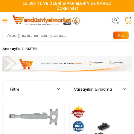
15.000 TL VE ÜZERİ SİPARİŞLERİNİZE KARGO
ÜCRETSİZ!
0
Ara
Anasayfa
AMTEK
Filtre