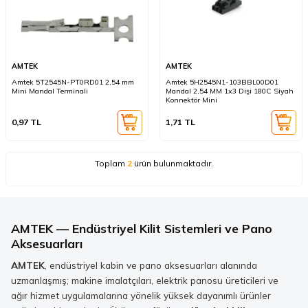
AMTEK
AMTEK
Amtek 5T2545N-PT0RD01 2,54 mm
Amtek 5H2545N1-103BBL00D01
Mini Mandal Terminali
Mandal 2,54 MM 1x3 Dişi 180C Siyah
Konnektör Mini
0,97
TL
1,71
TL
Toplam
2
ürün bulunmaktadır.
AMTEK — Endüstriyel Kilit Sistemleri ve Pano
Aksesuarları
AMTEK
, endüstriyel kabin ve pano aksesuarları alanında
uzmanlaşmış; makine imalatçıları, elektrik panosu üreticileri ve
ağır hizmet uygulamalarına yönelik yüksek dayanımlı ürünler