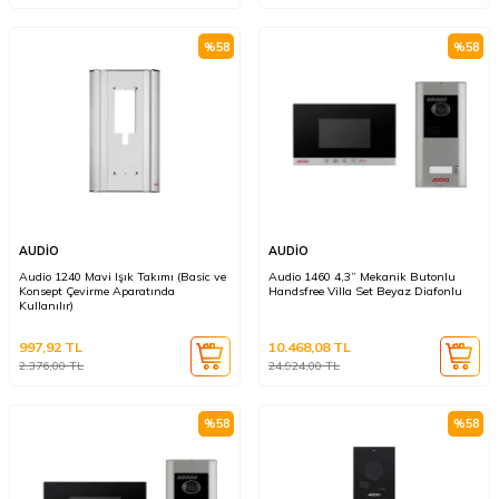
%
58
%
58
AUDİO
AUDİO
Audio 1240 Mavi Işık Takımı (Basic ve
Audio 1460 4,3” Mekanik Butonlu
Konsept Çevirme Aparatında
Handsfree Villa Set Beyaz Diafonlu
Kullanılır)
997,92
TL
10.468,08
TL
2.376,00
TL
24.924,00
TL
%
58
%
58