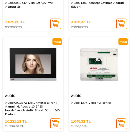
Audio 001364A Villa Set Çevirme
Audio 1360 Konsept Çevirme Aparatı
Aparatı Gri
(Siyah)
2.620,80
TL
3.316,32
TL
6.240,00
TL
7.896,00
TL
%
58
%
58
AUDİO
AUDİO
Audio 001197Z Dokunmatik Ekranlı
Audio 1374 Video Yükseltici
Alarmlı Hafızasız 10.1” Slim
Handsfree - Metalik Boyalı Görüntülü
Diafon
10.221,12
TL
1.048,32
TL
24.336,00
TL
2.496,00
TL