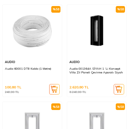
%
58
%
58
AUDİO
AUDİO
Audio 60001 DT8 Kablo (1 Metre)
Audio 001364A SİYAH 1 ‘Li Konsept
Villa Zil Paneli Çevirme Aparatı Siyah
100,80
TL
2.620,80
TL
240,00
TL
6.240,00
TL
%
58
%
58