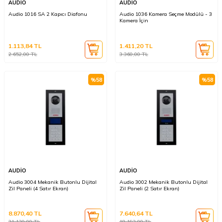
AUDİO
AUDİO
Audio 1016 SA 2 Kapıcı Diafonu
Audio 1036 Kamera Seçme Modülü - 3
Kamera İçin
1.113,84
TL
1.411,20
TL
2.652,00
TL
3.360,00
TL
%
58
%
58
AUDİO
AUDİO
Audio 3004 Mekanik Butonlu Dijital
Audio 3002 Mekanik Butonlu Dijital
Zil Paneli (4 Satır Ekran)
Zil Paneli (2 Satır Ekran)
8.870,40
TL
7.640,64
TL
21.120,00
TL
18.192,00
TL