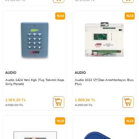
%
58
%
58
AUDİO
AUDİO
Audio 1424 Yeni Kgk (Tuş Takımlı Kapı
Audio 1022 VDeo Anahtarlayıcı Bus
Giriş Paneli)
Plus
1.915,20
TL
1.809,36
TL
4.560,00
TL
4.308,00
TL
%
58
%
58