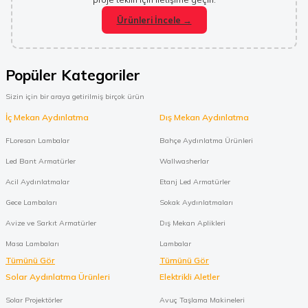
Ürünleri İncele →
Popüler Kategoriler
Sizin için bir araya getirilmiş birçok ürün
İç Mekan Aydınlatma
Dış Mekan Aydınlatma
FLoresan Lambalar
Bahçe Aydınlatma Ürünleri
Led Bant Armatürler
Wallwasherlar
Acil Aydınlatmalar
Etanj Led Armatürler
Gece Lambaları
Sokak Aydınlatmaları
Avize ve Sarkıt Armatürler
Dış Mekan Aplikleri
Masa Lambaları
Lambalar
Tümünü Gör
Tümünü Gör
Solar Aydınlatma Ürünleri
Elektrikli Aletler
Solar Projektörler
Avuç Taşlama Makineleri