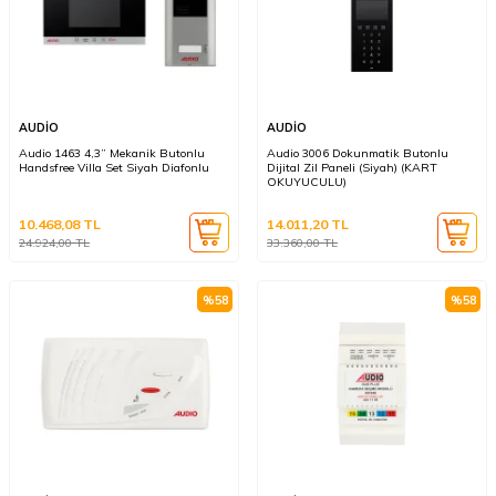
AUDİO
AUDİO
Audio 1463 4,3” Mekanik Butonlu
Audio 3006 Dokunmatik Butonlu
Handsfree Villa Set Siyah Diafonlu
Dijital Zil Paneli (Siyah) (KART
OKUYUCULU)
10.468,08
TL
14.011,20
TL
24.924,00
TL
33.360,00
TL
%
58
%
58