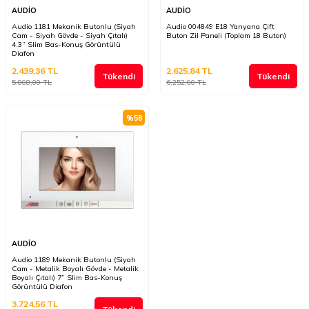
AUDİO
AUDİO
Audio 1181 Mekanik Butonlu (Siyah
Audio 004849 E18 Yanyana Çift
Cam - Siyah Gövde - Siyah Çıtalı)
Buton Zil Paneli (Toplam 18 Buton)
4.3” Slim Bas-Konuş Görüntülü
Diafon
2.439,36
TL
2.625,84
TL
Tükendi
Tükendi
5.808,00
TL
6.252,00
TL
%
58
AUDİO
Audio 1189 Mekanik Butonlu (Siyah
Cam - Metalik Boyalı Gövde - Metalik
Boyalı Çıtalı) 7” Slim Bas-Konuş
Görüntülü Diafon
3.724,56
TL