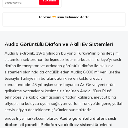
Tükendi
8.868,00
TL
Toplam
29
ürün bulunmaktadır.
Audio Görüntülü Diafon ve Akıllı Ev Sistemleri
Audio Elektronik, 1979 yılından bu yana Türkiye'nin bina iletişim
sistemleri sektörünün tartışmasız lider markasıdır. Türkiye'yi sesli
diafon ile tanıştıran ve ardından görüntülü diafon ile akıllı ev
sistemleri alanında da öncülük eden Audio; 6.000 m² yerli üretim
tesisiyle Türkiye'nin bu alandaki ilk ve en köklü üreticisi
konumundadır. 45 yılı aşkın süre boyunca Ar-Ge ve yeni ürün
geliştirme yatırımlarını kesintisiz sürdüren Audio, "Bus Plus"
teknolojisiyle kablo karmaşasını ortadan kaldıran, mevcut bina
altyapısına kolayca uyum sağlayan ve tüm Türkiye'de geniş yetkili
servis ağıyla desteklenen çözümler sunmaktadır.
endustriyelmarket.com olarak;
Audio görüntülü diafon, sesli
diafon, zil paneli, IP diafon ve akıllı ev sistemi
ürünlerini