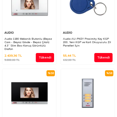
AUDİO
AUDİO
Audio 1180 Mekanik Butonlu (Beyaz
Audio AU-PKEY Proximity Key KGP
Cam - Beyaz Gövde - Beyaz Çıtalı)
200, Yeni KGP ve Kart Okuyuculu Zil
4.3” Slim Bas-Konuş Görüntülü
Panelleri İçin
Diafon
2.439,36
TL
55,44
TL
Tükendi
Tükendi
5.808,00
TL
132,00
TL
%
58
%
58