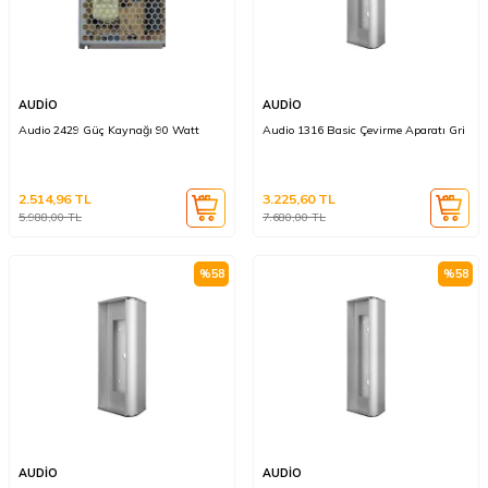
AUDİO
AUDİO
Audio 2429 Güç Kaynağı 90 Watt
Audio 1316 Basic Çevirme Aparatı Gri
2.514,96
TL
3.225,60
TL
5.988,00
TL
7.680,00
TL
%
58
%
58
AUDİO
AUDİO