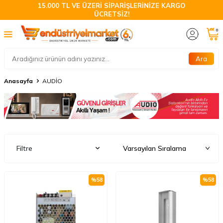
15.000 TL VE ÜZERİ SİPARİŞLERİNİZE KARGO
ÜCRETSİZ!
0
Ara
Anasayfa
AUDİO
Filtre
%
58
%
58