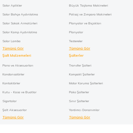
Solar Aplikler
Büyük Taşlama Makineleri
Solar Bahçe Aydınlatma
Polisaj ve Zımpara Makineleri
Solar Sokak Armatürleri
Planyalar ve Bıçakları
Solar Kamp Aydınlatma
Planyalar
Solar Lamba
Testereler
Tümünü Gör
Tümünü Gör
Şalt Malzemeleri
Şalterler
Pano ve Aksesuarları
Transfer Şalteri
Kondansatörler
Kompakt Şalterler
Kontaktörler
Motor Koruma Şalterleri
Kutu - Kasa ve Buatlar
Pako Şalterler
Sigortalar
Sınır Şalterler
Şalt Aksesuarlar
Yardımcı Donanımlar
Tümünü Gör
Tümünü Gör