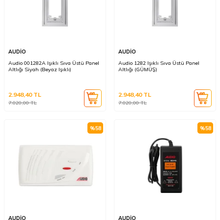
AUDİO
AUDİO
Audio 001282A Işıklı Sıva Üstü Panel
Audio 1282 Işıklı Sıva Üstü Panel
Altlığı Siyah (Beyaz Işıklı)
Altlığı (GÜMÜŞ)
2.948,40
TL
2.948,40
TL
7.020,00
TL
7.020,00
TL
%
58
%
58
AUDİO
AUDİO