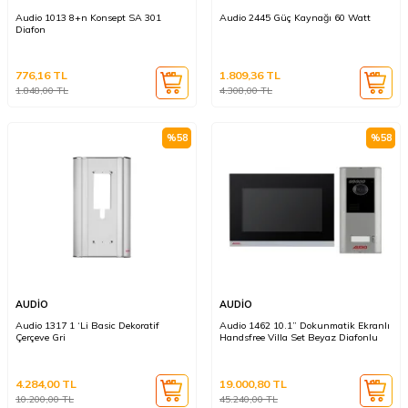
Audio 1013 8+n Konsept SA 301
Audio 2445 Güç Kaynağı 60 Watt
Diafon
776,16
TL
1.809,36
TL
1.848,00
TL
4.308,00
TL
%
58
%
58
AUDİO
AUDİO
Audio 1317 1 ‘Li Basic Dekoratif
Audio 1462 10.1” Dokunmatik Ekranlı
Çerçeve Gri
Handsfree Villa Set Beyaz Diafonlu
4.284,00
TL
19.000,80
TL
10.200,00
TL
45.240,00
TL