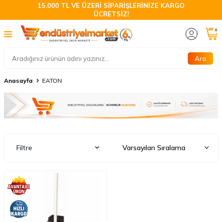
15.000 TL VE ÜZERİ SİPARİŞLERİNİZE KARGO
ÜCRETSİZ!
0
Ara
Anasayfa
EATON
Filtre