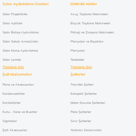
Solar Aydınlatma Ürünleri
Elektrikli Aletler
Solar Projektörler
Avuç Taşlama Makineleri
Solar Aplikler
Büyük Taşlama Makineleri
Solar Bahçe Aydınlatma
Polisaj ve Zımpara Makineleri
Solar Sokak Armatürleri
Planyalar ve Bıçakları
Solar Kamp Aydınlatma
Planyalar
Solar Lamba
Testereler
Tümünü Gör
Tümünü Gör
Şalt Malzemeleri
Şalterler
Pano ve Aksesuarları
Transfer Şalteri
Kondansatörler
Kompakt Şalterler
Kontaktörler
Motor Koruma Şalterleri
Kutu - Kasa ve Buatlar
Pako Şalterler
Sigortalar
Sınır Şalterler
Şalt Aksesuarlar
Yardımcı Donanımlar