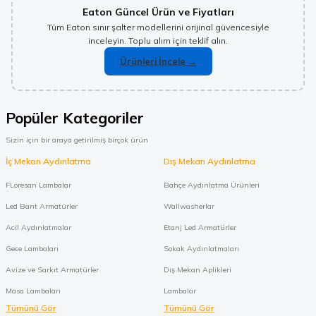
Eaton Güncel Ürün ve Fiyatları
Tüm Eaton sınır şalter modellerini orijinal güvencesiyle
inceleyin. Toplu alım için teklif alın.
Ürünleri İncele →
Popüler Kategoriler
Sizin için bir araya getirilmiş birçok ürün
İç Mekan Aydınlatma
Dış Mekan Aydınlatma
FLoresan Lambalar
Bahçe Aydınlatma Ürünleri
Led Bant Armatürler
Wallwasherlar
Acil Aydınlatmalar
Etanj Led Armatürler
Gece Lambaları
Sokak Aydınlatmaları
Avize ve Sarkıt Armatürler
Dış Mekan Aplikleri
Masa Lambaları
Lambalar
Tümünü Gör
Tümünü Gör