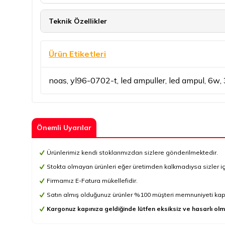
Teknik Özellikler
Ürün Etiketleri
noas
,
yl96-0702-t
,
led ampuller
,
led ampul
,
6w
,
Önemli Uyarılar
Ürünlerimiz kendi stoklarımızdan sizlere gönderilmektedir.
Stokta olmayan ürünleri eğer üretimden kalkmadıysa sizler için 
Firmamız E-Fatura mükellefidir.
Satın almış olduğunuz ürünler %100 müşteri memnuniyeti kapsa
Kargonuz kapınıza geldiğinde lütfen eksiksiz ve hasarlı olm