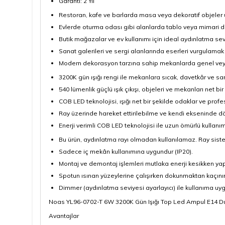
Garanti: 2 Yıl
Restoran, kafe ve barlarda masa veya dekoratif objeler
Evlerde oturma odası gibi alanlarda tablo veya mimari d
Butik mağazalar ve ev kullanımı için ideal aydınlatma sev
Sanat galerileri ve sergi alanlarında eserleri vurgulamak
Modern dekorasyon tarzına sahip mekanlarda genel vey
3200K gün ışığı rengi ile mekanlara sıcak, davetkâr ve sa
540 lümenlik güçlü ışık çıkışı, objeleri ve mekanları net bir
COB LED teknolojisi, ışığı net bir şekilde odaklar ve prof
Ray üzerinde hareket ettirilebilme ve kendi ekseninde d
Enerji verimli COB LED teknolojisi ile uzun ömürlü kullanı
Bu ürün, aydınlatma rayı olmadan kullanılamaz. Ray sistem
Sadece iç mekân kullanımına uygundur (IP20).
Montaj ve demontaj işlemleri mutlaka enerji kesikken yapı
Spotun ısınan yüzeylerine çalışırken dokunmaktan kaçının
Dimmer (aydınlatma seviyesi ayarlayıcı) ile kullanıma uyg
Noas YL96-0702-T 6W 3200K Gün Işığı Top Led Ampul E14 D
Avantajlar