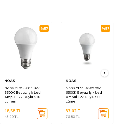
%
57
%
57
NOAS
NOAS
N
Noas YL95-9011 9W
Noas YL95-6509 9W
No
6500K Beyaz Işık Led
6500K Beyaz Işık Led
65
Ampul E27 Duylu 510
Ampul E27 Duylu 900
To
Lümen
Lümen
Yü
18,58
TL
33,02
TL
12
43,20
TL
76,80
TL
29