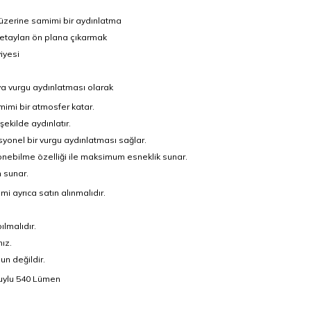
 üzerine samimi bir aydınlatma
etayları ön plana çıkarmak
iyesi
a vurgu aydınlatması olarak
mimi bir atmosfer katar.
 şekilde aydınlatır.
esyonel bir vurgu aydınlatması sağlar.
önebilme özelliği ile maksimum esneklik sunar.
m sunar.
i ayrıca satın alınmalıdır.
lmalıdır.
ız.
un değildir.
uylu 540 Lümen