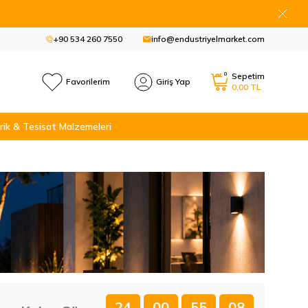
+90 534 260 7550
info@endustriyelmarket.com
0
Sepetim
Favorilerim
Giriş Yap
0,00
TL
rik & Tesisat Malzemeleri
24
00
55
07