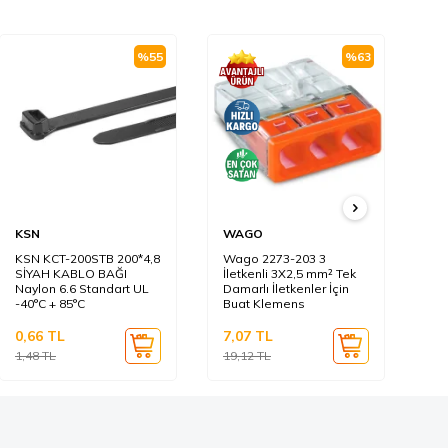
%
55
%
63
KSN
WAGO
KS
KSN KCT-200STB 200*4,8
Wago 2273-203 3
KS
SİYAH KABLO BAĞI
İletkenli 3X2,5 mm² Tek
BE
Naylon 6.6 Standart UL
Damarlı İletkenler İçin
Na
-40°C + 85°C
Buat Klemens
-4
0,66
TL
7,07
TL
0,
1,48
TL
19,12
TL
0,