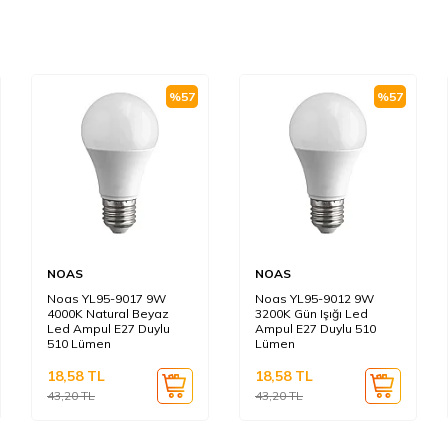
%
57
%
57
NOAS
NOAS
Noas YL95-9017 9W
Noas YL95-9012 9W
4000K Natural Beyaz
3200K Gün Işığı Led
Led Ampul E27 Duylu
Ampul E27 Duylu 510
510 Lümen
Lümen
18,58
TL
18,58
TL
43,20
TL
43,20
TL