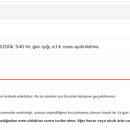
3200k
,
540 lm
,
gün işığı
,
e14
,
noas aydınlatma
tedarik edebiliriz. Bu tür ürünler için bizimle iletişime geçebilirsiniz.
mında ambalajlı, ürünün orijinalliğinin bozulmamış olması kaydı ile 14 gün i
adığından emin olduktan sonra teslim alınız. Eğer hasar veya eksik ürün va