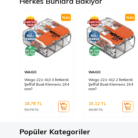
Herkes Bunlara Bakıyor
%
63
%
63
WAGO
WAGO
Wago 221-413 3 İletkenli
Wago 221-412 2 İletkenli
Şeffaf Buat Klemens 2X4
Şeffaf Buat Klemens 2X4
mm²
mm²
18,78
TL
15,12
TL
50,76
TL
40,87
TL
Popüler Kategoriler