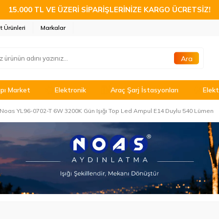
15.000 TL VE ÜZERİ SİPARİŞLERİNİZE KARGO ÜCRETSİZ!
t Ürünleri
Markalar
Ara
pı Market
Elektronik
Araç Şarj İstasyonları
Elekt
Noas YL96-0702-T 6W 3200K Gün Işığı Top Led Ampul E14 Duylu 540 Lümen