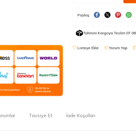
Paylaş
Tahmini Kargoya Teslim:
07.08
Listeye Ekle
Yorum Yap
orumlar
Tavsiye Et
İade Koşulları