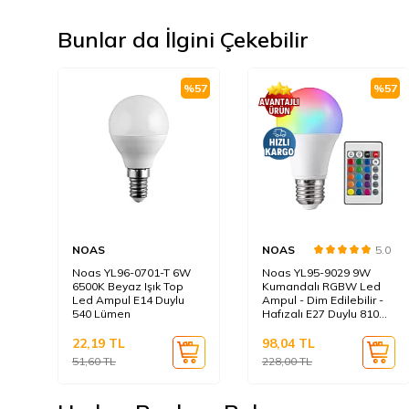
Bunlar da İlgini Çekebilir
%
57
%
57
NOAS
NOAS
5.0
Noas YL96-0701-T 6W
Noas YL95-9029 9W
6500K Beyaz Işık Top
Kumandalı RGBW Led
Led Ampul E14 Duylu
Ampul - Dim Edilebilir -
540 Lümen
Hafızalı E27 Duylu 810
Lümen
22,19
TL
98,04
TL
51,60
TL
228,00
TL