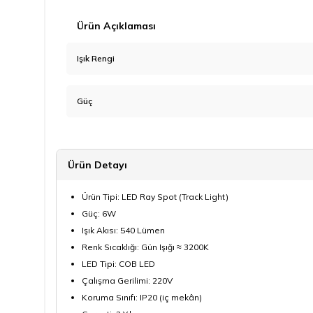
Ürün Açıklaması
Işık Rengi
Güç
Ürün Detayı
Ürün Tipi: LED Ray Spot (Track Light)
Güç: 6W
Işık Akısı: 540 Lümen
Renk Sıcaklığı: Gün Işığı ≈ 3200K
LED Tipi: COB LED
Çalışma Gerilimi: 220V
Koruma Sınıfı: IP20 (iç mekân)