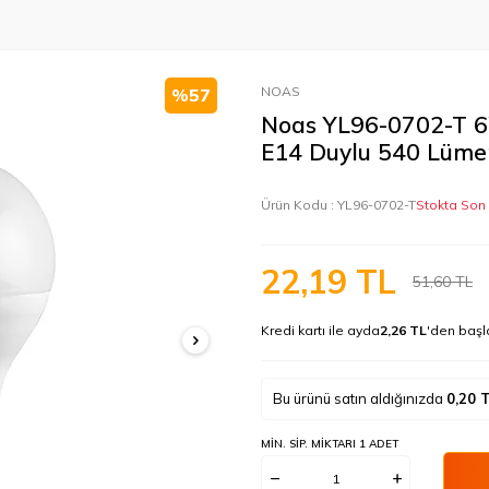
NOAS
%
57
Noas YL96-0702-T 6
E14 Duylu 540 Lüme
Ürün Kodu :
YL96-0702-T
Stokta Son
22,19
TL
51,60
TL
Kredi kartı ile ayda
2,26 TL
'den başl
Bu ürünü satın aldığınızda
0,20
T
MIN. SIP. MIKTARI 1 ADET