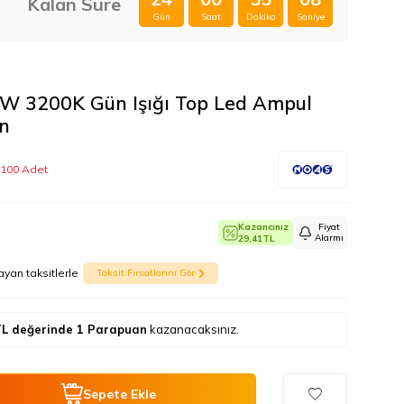
Kalan Süre
Gün
Saat
Dakika
Saniye
W 3200K Gün Işığı Top Led Ampul
n
 100 Adet
Kazancınız
Fiyat
Alarmı
29,41
TL
ayan taksitlerle
Taksit Fırsatlarını Gör
L değerinde
1
Parapuan
kazanacaksınız.
Sepete Ekle