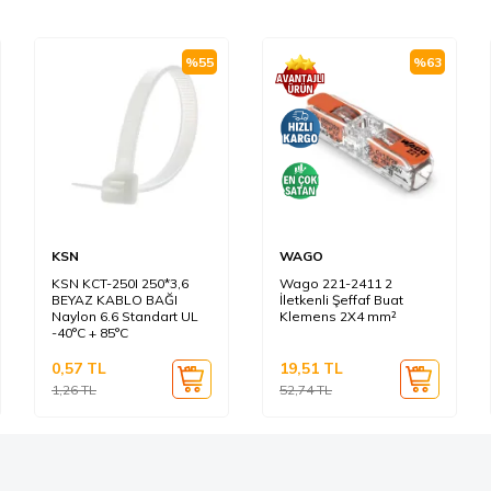
%
55
%
63
KSN
WAGO
KSN KCT-250I 250*3,6
Wago 221-2411 2
BEYAZ KABLO BAĞI
İletkenli Şeffaf Buat
Naylon 6.6 Standart UL
Klemens 2X4 mm²
-40°C + 85°C
0,57
TL
19,51
TL
1,26
TL
52,74
TL