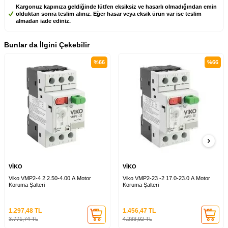
Kargonuz kapınıza geldiğinde lütfen eksiksiz ve hasarlı olmadığından emin
olduktan sonra teslim alınız. Eğer hasar veya eksik ürün var ise teslim
almadan iade ediniz.
Bunlar da İlgini Çekebilir
%
66
%
66
VİKO
VİKO
Viko VMP2-4 2 2.50-4.00 A Motor
Viko VMP2-23 -2 17.0-23.0 A Motor
Koruma Şalteri
Koruma Şalteri
1.297,48
TL
1.456,47
TL
3.771,74
TL
4.233,92
TL