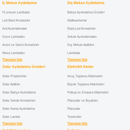
İç Mekan Aydınlatma
Dış Mekan Aydınlatma
FLoresan Lambalar
Bahçe Aydınlatma Ürünleri
Led Bant Armatürler
Wallwasherlar
Acil Aydınlatmalar
Etanj Led Armatürler
Gece Lambaları
Sokak Aydınlatmaları
Avize ve Sarkıt Armatürler
Dış Mekan Aplikleri
Masa Lambaları
Lambalar
Tümünü Gör
Tümünü Gör
Solar Aydınlatma Ürünleri
Elektrikli Aletler
Solar Projektörler
Avuç Taşlama Makineleri
Solar Aplikler
Büyük Taşlama Makineleri
Solar Bahçe Aydınlatma
Polisaj ve Zımpara Makineleri
Solar Sokak Armatürleri
Planyalar ve Bıçakları
Solar Kamp Aydınlatma
Planyalar
Solar Lamba
Testereler
Tümünü Gör
Tümünü Gör