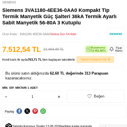
SİEMENS
Siemens 3VA1180-4EE36-0AA0 Kompakt Tip
Termik Manyetik Güç Şalteri 36kA Termik Ayarlı
Sabit Manyetik 56-80A 3 Kutuplu
Ürün Kodu :
3VA1180-4EE36-0AA0
Stokta Son 54 Adet
7.512,54
TL
Kazancınız
Fiyat
21.464,40
TL
13.951,86
TL
Alarmı
Kredi kartı ile ayda
763,71 TL
'den başlayan taksitlerle
Taksit Fırsatlarını Gör
Bu ürünü satın aldığınızda
62,60
TL değerinde
313
Parapuan
kazanacaksınız.
MIN. SIP. MIKTARI 1 ADET
Beğen
Paylaş
Tahmini Kargoya Teslim:
13.08.2026
tarihine kadar kargoda