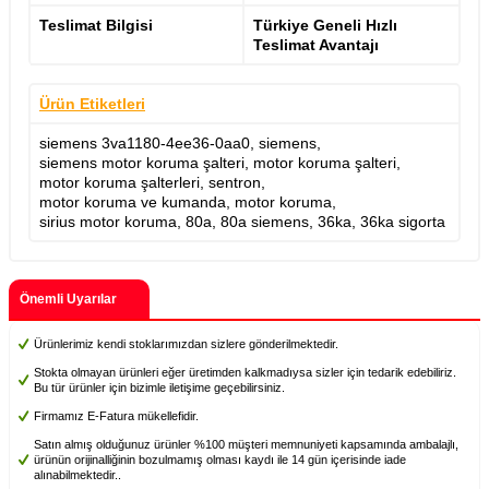
Teslimat Bilgisi
Türkiye Geneli Hızlı
Teslimat Avantajı
Ürün Etiketleri
siemens 3va1180-4ee36-0aa0
,
siemens
,
siemens motor koruma şalteri
,
motor koruma şalteri
,
motor koruma şalterleri
,
sentron
,
motor koruma ve kumanda
,
motor koruma
,
sirius motor koruma
,
80a
,
80a siemens
,
36ka
,
36ka sigorta
Önemli Uyarılar
Ürünlerimiz kendi stoklarımızdan sizlere gönderilmektedir.
Stokta olmayan ürünleri eğer üretimden kalkmadıysa sizler için tedarik edebiliriz.
Bu tür ürünler için bizimle iletişime geçebilirsiniz.
Firmamız E-Fatura mükellefidir.
Satın almış olduğunuz ürünler %100 müşteri memnuniyeti kapsamında ambalajlı,
ürünün orijinalliğinin bozulmamış olması kaydı ile 14 gün içerisinde iade
alınabilmektedir..