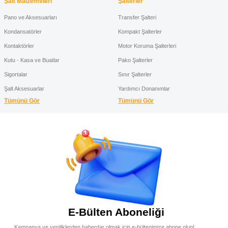
Şalt Malzemeleri
Şalterler
Pano ve Aksesuarları
Transfer Şalteri
Kondansatörler
Kompakt Şalterler
Kontaktörler
Motor Koruma Şalterleri
Kutu - Kasa ve Buatlar
Pako Şalterler
Sigortalar
Sınır Şalterler
Şalt Aksesuarlar
Yardımcı Donanımlar
Tümünü Gör
Tümünü Gör
E-Bülten Aboneliği
Kampanya ve yeniliklerden haberdar olmak için e-bültenimize abone olun!