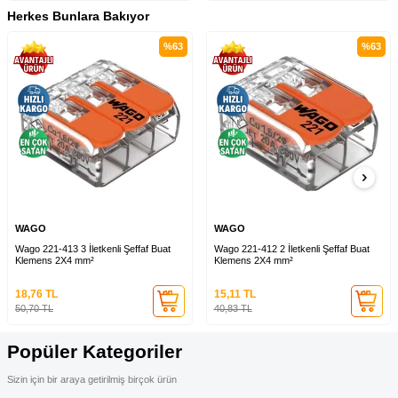
Herkes Bunlara Bakıyor
%
63
%
63
WAGO
WAGO
Wago 221-413 3 İletkenli Şeffaf Buat
Wago 221-412 2 İletkenli Şeffaf Buat
Klemens 2X4 mm²
Klemens 2X4 mm²
18,76
TL
15,11
TL
50,70
TL
40,83
TL
Popüler Kategoriler
Sizin için bir araya getirilmiş birçok ürün