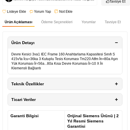
Tavsiye Et
Listeye Ekle
Yorum Yap
Not Ekle
Ürün Açıklaması
Ödeme Seçenekleri
Yorumlar
Tavsiye Et
Ürün Detayı
Devre Kesici 3va1 IEC Frame 160 Anahtarlama Kapasitesi Sınıfı S
415v'ta İ̇cu=36ka 3 Kutuplu Tesis Koruması Tm220 Atfm İ̇n=80a Aşırı
Yük Koruması İ̇r=56a...80a Kısa Devre Koruması İ̇i=10 X İ̇n
Klemensli Bağlantı
Teknik Özellikler
Ticari Veriler
Garanti Bilgisi
Orijinal Siemens Ürünü | 2
Yıl Resmi Siemens
Garantisi