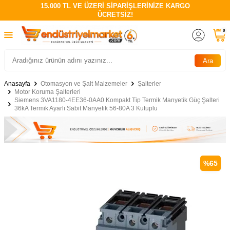
15.000 TL VE ÜZERİ SİPARİŞLERİNİZE KARGO
ÜCRETSİZ!
0
Ara
Anasayfa
Otomasyon ve Şalt Malzemeler
Şalterler
Motor Koruma Şalterleri
Siemens 3VA1180-4EE36-0AA0 Kompakt Tip Termik Manyetik Güç Şalteri
36kA Termik Ayarlı Sabit Manyetik 56-80A 3 Kutuplu
%
65