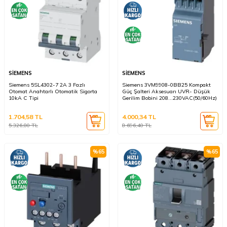
SİEMENS
SİEMENS
Siemens 5SL4302-7 2A 3 Fazlı
Siemens 3VM9908-0BB25 Kompakt
Otomat Anahtarlı Otomatik Sigorta
Güç Şalteri Aksesuarı UVR- Düşük
10kA C Tipi
Gerilim Bobini 208...230VAC(50/60Hz)
1.704,58
TL
4.000,34
TL
5.326,80
TL
8.696,40
TL
%
65
%
65