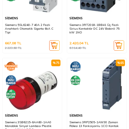
SİEMENS
SİEMENS
Siemens 5SL6240-7 40A 2 Fazlı
Siemens 3RT2018-1BB41 Üç Fazlı
Anahtarlı Otomatik Sigorta 6kA C
Sirius Kontaktör DC 24V Bobinli 75
Tipi
kW 1NO
667,08
TL
2.420,04
TL
2.223,60
TL
6.914,40
TL
%
75
%
65
SİEMENS
SİEMENS
Siemens 3SB6215-6AA60-1AA0
Siemens 3RP2505-1AW30 Zaman
Monoblok Sinyal Lambası Plastik
Rölesi 13 Fonksiyonlu 1CO Kontak