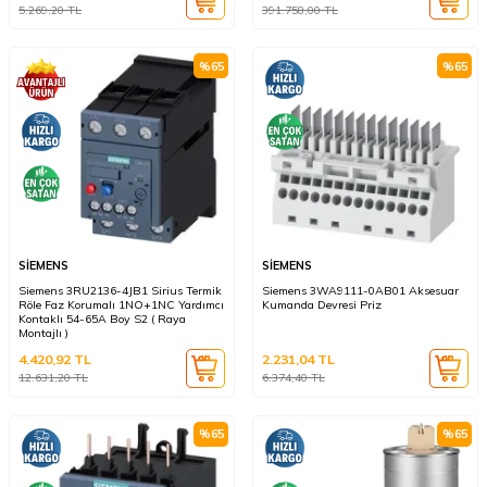
5.269,20
TL
391.758,00
TL
%
65
%
65
SİEMENS
SİEMENS
Siemens 3RU2136-4JB1 Sirius Termik
Siemens 3WA9111-0AB01 Aksesuar
Röle Faz Korumalı 1NO+1NC Yardımcı
Kumanda Devresi Priz
Kontaklı 54-65A Boy S2 ( Raya
Montajlı )
4.420,92
TL
2.231,04
TL
12.631,20
TL
6.374,40
TL
%
65
%
65