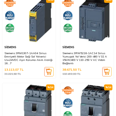
SİEMENS
SİEMENS
Siemens 3RM1307-1AA04 Sirius
Siemens 3RW5216-1AC14 Sirius
Emniyetli Motor Sağ-Sol Yolverici
Yumuşak Yol Verici 200-480 V 32 A
Us=24VDC Aşırı Koruma Akım Aralığı
15kW/400 V 110-250 V AC Vidalı
16...7
Bağlantı
13.113,07
TL
38.671,50
TL
31.221,60
TL
110.490,00
TL
%
54
%
54