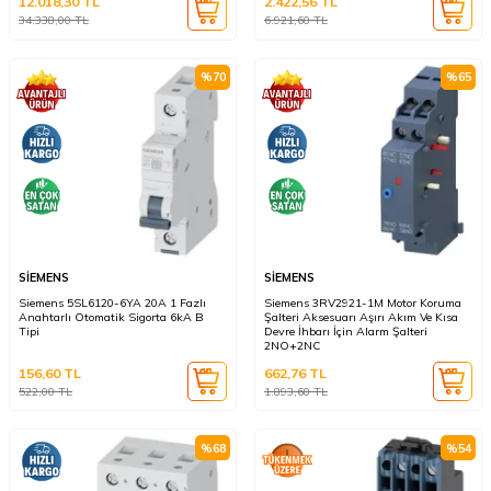
12.018,30
TL
2.422,56
TL
34.338,00
TL
6.921,60
TL
%
70
%
65
SİEMENS
SİEMENS
Siemens 5SL6120-6YA 20A 1 Fazlı
Siemens 3RV2921-1M Motor Koruma
Anahtarlı Otomatik Sigorta 6kA B
Şalteri Aksesuarı Aşırı Akım Ve Kısa
Tipi
Devre İhbarı İçin Alarm Şalteri
2NO+2NC
156,60
TL
662,76
TL
522,00
TL
1.893,60
TL
%
68
%
54