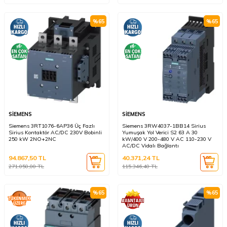
%
65
%
65
SİEMENS
SİEMENS
Siemens 3RT1076-6AP36 Üç Fazlı
Siemens 3RW4037-1BB14 Sirius
Sirius Kontaktör AC/DC 230V Bobinli
Yumuşak Yol Verici S2 63 A 30
250 kW 2NO+2NC
kW/400 V 200-480 V AC 110-230 V
AC/DC Vidalı Bağlantı
94.867,50
TL
40.371,24
TL
271.050,00
TL
115.346,40
TL
%
65
%
65