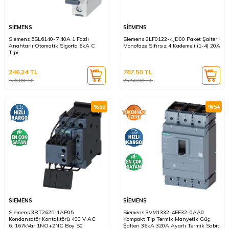
SİEMENS
SİEMENS
Siemens 5SL6140-7 40A 1 Fazlı
Siemens 3LF0122-4JD00 Paket Şalter
Anahtarlı Otomatik Sigorta 6kA C
Monofaze Sıfırsız 4 Kademeli (1-4) 20A
Tipi
246,24
TL
787,50
TL
820,80
TL
2.250,00
TL
%
65
%
54
SİEMENS
SİEMENS
Siemens 3RT2625-1AP05
Siemens 3VM1332-4EE32-0AA0
Kondansatör Kontaktörü 400 V AC
Kompakt Tip Termik Manyetik Güç
6..167kVar 1NO+2NC Boy S0
Şalteri 36kA 320A Ayarlı Termik Sabit