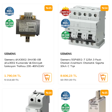
%
65
%
54
SİEMENS
SİEMENS
Siemens 4AX3002-3HA50-0B
Siemens 5SP4392-7 125A 3 Fazlı
4Ax3002 Kumanda Ve Emniyet
Otomat Anahtarlı Otomatik Sigorta
İzolasyon Trafosu 230-400V/24V
10kA C Tipi
1.790,04
TL
8.606,23
TL
5.114,40
TL
18.709,20
TL
%
64
%
65