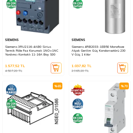
SİEMENS
SİEMENS
Siemens 3RU2116-4AB0 Sirius
Siemens 4RB2033-1EB50 Monofaze
Termik Röle Faz Korumalı 1NO+1NC
Alçak Gerilim Güç Kondansatörü 230
Yardımcı Kontaklı 11-16A Boy S00
V Güç 1 kVar
1.577,52
TL
1.037,82
TL
4.507,20
TL
2.965,20
TL
%
65
%
70