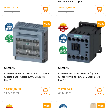
Manyetik 3 Kutuplu
4.187,82
TL
28.928,66
TL
11.965,20
TL
62.888,40
TL
%
65
%
65
SİEMENS
SİEMENS
Siemens 3NP1163-1DA10 NH-Bıçaklı
Siemens 3RT2018-1BB42 Üç Fazlı
Sigortalı Yük Kesici 630A Boy:3 Ve
Sirius Kontaktör DC 24V Bobinli 75
Boy:2
kW 1NC
10.865,82
TL
2.420,04
TL
31.045,20
TL
6.914,40
TL
%
65
%
65