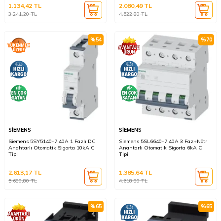
1.134,42
TL
2.080,49
TL
3.241,20
TL
4.522,80
TL
%
54
%
70
SİEMENS
SİEMENS
Siemens 5SY5140-7 40A 1 Fazlı DC
Siemens 5SL6640-7 40A 3 Faz+Nötr
Anahtarlı Otomatik Sigorta 10kA C
Anahtarlı Otomatik Sigorta 6kA C
Tipi
Tipi
2.613,17
TL
1.385,64
TL
5.680,80
TL
4.618,80
TL
%
65
%
65