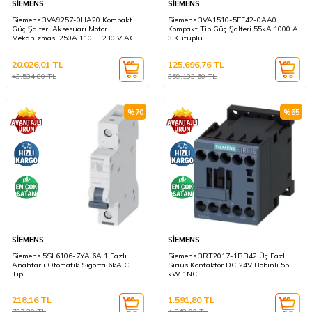
SİEMENS
SİEMENS
Siemens 3VA9257-0HA20 Kompakt
Siemens 3VA1510-5EF42-0AA0
Güç Şalteri Aksesuarı Motor
Kompakt Tip Güç Şalteri 55kA 1000 A
Mekanizması 250A 110 ... 230 V AC
3 Kutuplu
20.026,01
TL
125.696,76
TL
43.534,80
TL
359.133,60
TL
%
70
%
65
SİEMENS
SİEMENS
Siemens 5SL6106-7YA 6A 1 Fazlı
Siemens 3RT2017-1BB42 Üç Fazlı
Anahtarlı Otomatik Sigorta 6kA C
Sirius Kontaktör DC 24V Bobinli 55
Tipi
kW 1NC
218,16
TL
1.591,80
TL
727,20
TL
4.548,00
TL