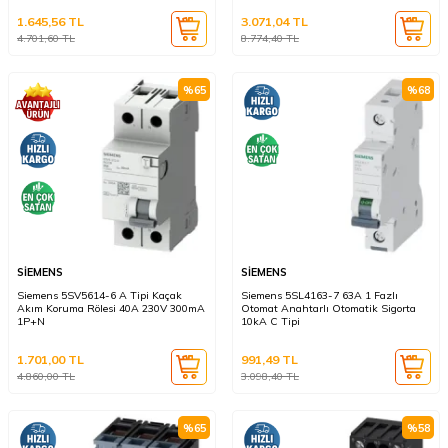
1.645,56
TL
3.071,04
TL
4.701,60
TL
8.774,40
TL
%
65
%
68
SİEMENS
SİEMENS
Siemens 5SV5614-6 A Tipi Kaçak
Siemens 5SL4163-7 63A 1 Fazlı
Akım Koruma Rölesi 40A 230V 300mA
Otomat Anahtarlı Otomatik Sigorta
1P+N
10kA C Tipi
1.701,00
TL
991,49
TL
4.860,00
TL
3.098,40
TL
%
65
%
58