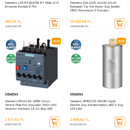
Siemens LZX:RT424730 RT Röle 2CO
Siemens 3VA1225-1AA32-0AA0
Enversör Kontak 8 Pin
Kompakt Tip Yük Kesici Güç Şalteri
250A Korumasız 3 Kutuplu
460,15
TL
15.642,58
TL
1.095,60
TL
34.005,60
TL
%
65
%
65
SİEMENS
SİEMENS
Siemens 3RU2116-1BB0 Sirius
Siemens 4RB2125-3EA50 Alçak
Termik Röle Faz Korumalı 1NO+1NC
Gerilim Güç Kondansatörü 400 V Güç
Yardımcı Kontaklı 14-2A Boy S00
125 kVar
1.577,52
TL
2.839,62
TL
4.507,20
TL
8.113,20
TL