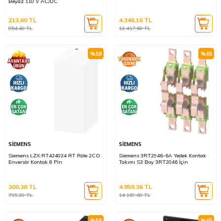
Beyaz 110 V AC/DC
213,60
TL
4.346,16
TL
854,40
TL
12.417,60
TL
%
58
%
65
SİEMENS
SİEMENS
Siemens LZX:RT424024 RT Röle 2CO
Siemens 3RT2946-6A Yedek Kontak
Enversör Kontak 8 Pin
Takımı S3 Boy 3RT2046 İçin
300,38
TL
4.959,36
TL
715,20
TL
14.169,60
TL
%
58
%
65