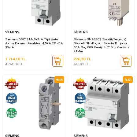
SİEMENS
SİEMENS
Siemens 5SZ1314-6YA A Tipi Hata
Siemens 3NA3803 Steatit(Seramik)
Akımı Koruma Anahtarı 4.5kA 2P 40A
Gövdeli NH-Bıçaklı Sigorta Buşonu
30mA
10A Boy 000 Genişlik 21Mm Genişlik
21Mm
1.714,18
TL
226,38
TL
4.761,60
TL
646,80
TL
%
65
%
65
SİEMENS
SİEMENS