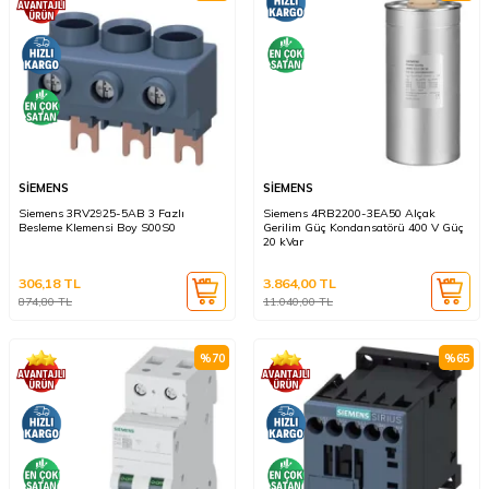
SİEMENS
SİEMENS
Siemens 3RV2925-5AB 3 Fazlı
Siemens 4RB2200-3EA50 Alçak
Besleme Klemensi Boy S00S0
Gerilim Güç Kondansatörü 400 V Güç
20 kVar
306,18
TL
3.864,00
TL
874,80
TL
11.040,00
TL
%
70
%
65