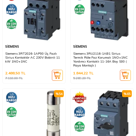
SİEMENS
SİEMENS
Siemens 3RT2026-1AP00 Üç Fazlı
Siemens 3RU2116-1AB1 Sirius
Sirius Kontaktör AC 230V Bobinli 11
Termik Röle Faz Korumalı 1NO+1NC
kW 1NO+1NC
Yardımcı Kontaklı 11-16A Boy S00 (
Raya Montajlı )
2.488,50
TL
1.844,22
TL
7.110,00
TL
5.269,20
TL
%
54
%
65