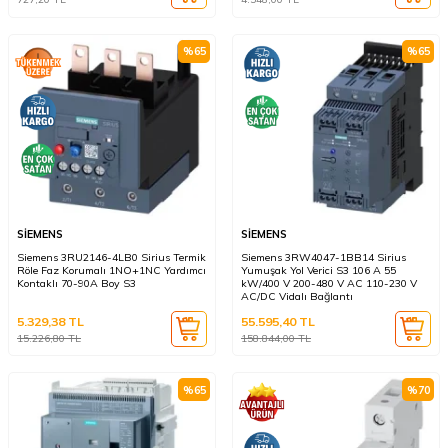
%
65
%
65
SİEMENS
SİEMENS
Siemens 3RU2146-4LB0 Sirius Termik
Siemens 3RW4047-1BB14 Sirius
Röle Faz Korumalı 1NO+1NC Yardımcı
Yumuşak Yol Verici S3 106 A 55
Kontaklı 70-90A Boy S3
kW/400 V 200-480 V AC 110-230 V
AC/DC Vidalı Bağlantı
5.329,38
TL
55.595,40
TL
15.226,80
TL
158.844,00
TL
%
65
%
70