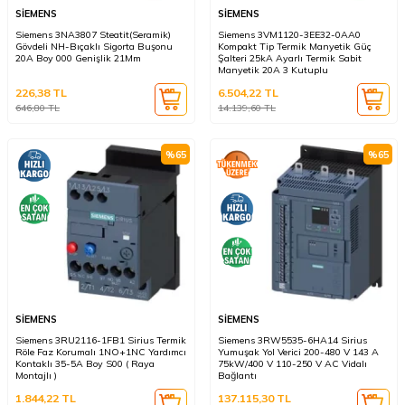
SİEMENS
SİEMENS
Siemens 3NA3807 Steatit(Seramik)
Siemens 3VM1120-3EE32-0AA0
Gövdeli NH-Bıçaklı Sigorta Buşonu
Kompakt Tip Termik Manyetik Güç
20A Boy 000 Genişlik 21Mm
Şalteri 25kA Ayarlı Termik Sabit
Manyetik 20A 3 Kutuplu
226,38
TL
6.504,22
TL
646,80
TL
14.139,60
TL
%
65
%
65
SİEMENS
SİEMENS
Siemens 3RU2116-1FB1 Sirius Termik
Siemens 3RW5535-6HA14 Sirius
Röle Faz Korumalı 1NO+1NC Yardımcı
Yumuşak Yol Verici 200-480 V 143 A
Kontaklı 35-5A Boy S00 ( Raya
75kW/400 V 110-250 V AC Vidalı
Montajlı )
Bağlantı
1.844,22
TL
137.115,30
TL