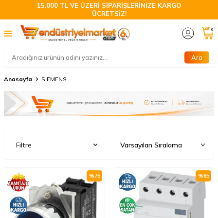
15.000 TL VE ÜZERİ SİPARİŞLERİNİZE KARGO
ÜCRETSİZ!
0
Ara
Anasayfa
SİEMENS
Filtre
%
75
%
65