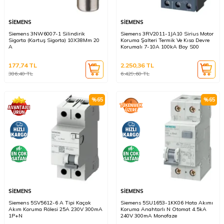
SİEMENS
SİEMENS
Siemens 3NW6007-1 Silindirik
Siemens 3RV2011-1JA10 Sirius Motor
Sigorta (Kartuş Sigorta) 10X38Mm 20
Koruma Şalteri Termik Ve Kısa Devre
A
Korumalı 7-10A 100kA Boy S00
177,74
TL
2.250,36
TL
386,40
TL
6.429,60
TL
%
65
%
65
SİEMENS
SİEMENS
Siemens 5SV5612-6 A Tipi Kaçak
Siemens 5SU1653-1KK06 Hata Akımı
Akım Koruma Rölesi 25A 230V 300mA
Koruma Anahtarlı N Otomat 4.5kA
1P+N
240V 300mA Monofaze