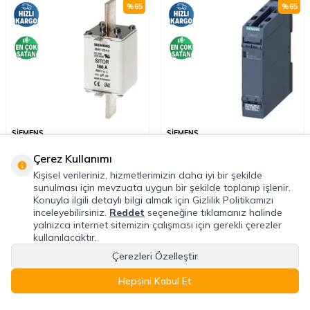
%
65
%
65
SİEMENS
SİEMENS
Siemens 3NE1224-0 Sitor Sigorta 690
Siemens 3UG5512-1AR20 Faz Sırası
Çerez Kullanımı
V AC 160A Boy:1
Faz Kaybı Ve Faz Asimetri İzleme
Rölesi 1CO Kontak Vidalı Bağlantı
Kişisel verileriniz, hizmetlerimizin daha iyi bir şekilde
sunulması için mevzuata uygun bir şekilde toplanıp işlenir.
3.660,72
TL
3.906,84
TL
Konuyla ilgili detaylı bilgi almak için Gizlilik Politikamızı
10.459,20
TL
11.162,40
TL
inceleyebilirsiniz.
Reddet
seçeneğine tıklamanız halinde
yalnızca internet sitemizin çalışması için gerekli çerezler
kullanılacaktır.
%
63
%
58
Çerezleri Özelleştir
Hepsini Kabul Et
Anasayfa
Favoriler
Sepet
Hesabım
Kategoriler