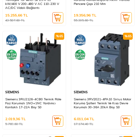
kW/400 V 200-480 V AC 110-230 V
Pencere Çapı 210 Mm
AC/DC Vidalı Bağlantı
15.255,66
TL
19.356,96
TL
43.587,60
TL
55.305,60
TL
%
65
%
65
SİEMENS
SİEMENS
Siemens 3RU2126-4CB0 Termik Röle
Siemens 3RV2021-4PA10 Sirius Motor
Faz Korumalı 1NO+1NC Yardımcı
Koruma Şalteri Termik Ve Kısa Devre
Kontaklı 17-22A Boy S0
Korumalı 30-36A 20kA Boy S0
2.019,36
TL
6.011,04
TL
5.769,60
TL
17.174,40
TL