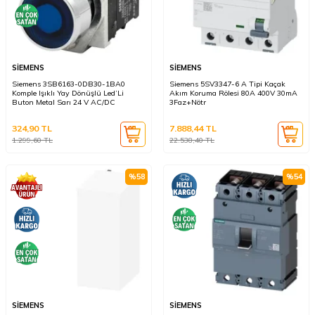
SİEMENS
SİEMENS
Siemens 3SB6163-0DB30-1BA0
Siemens 5SV3347-6 A Tipi Kaçak
Komple Işıklı Yay Dönüşlü Led’Li
Akım Koruma Rölesi 80A 400V 30mA
Buton Metal Sarı 24 V AC/DC
3Faz+Nötr
324,90
TL
7.888,44
TL
1.299,60
TL
22.538,40
TL
%
58
%
54
SİEMENS
SİEMENS