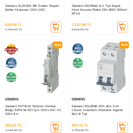
Siemens 3LD9200-5B Önden Tespitli
Siemens 5SV5642-6 A Tipi Kaçak
Şalter Aksesuarı 1NO+1NC
Akım Koruma Rölesi 25A 400V 300mA
3P+N
629,58
TL
2.107,98
TL
1.798,80
TL
6.022,80
TL
%
54
%
54
SİEMENS
SİEMENS
Siemens 5ST3010 Yardımcı Kontak
Siemens 5SL6540-6YA 40A 1+N
Bloğu 5SP4 Ve 5SY İçin 1NO+1NC AC
Classic Anahtarlı Otomatik Sigorta
230V 6 A
6kA B Tipi
903,62
TL
807,02
TL
1.964,40
TL
1.754,40
TL