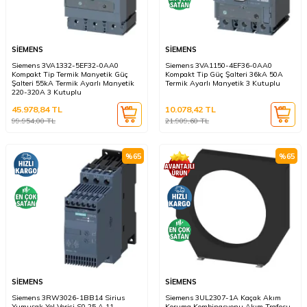
SİEMENS
SİEMENS
Siemens 3VA1332-5EF32-0AA0
Siemens 3VA1150-4EF36-0AA0
Kompakt Tip Termik Manyetik Güç
Kompakt Tip Güç Şalteri 36kA 50A
Şalteri 55kA Termik Ayarlı Manyetik
Termik Ayarlı Manyetik 3 Kutuplu
220-320A 3 Kutuplu
45.978,84
TL
10.078,42
TL
99.954,00
TL
21.909,60
TL
%
65
%
65
SİEMENS
SİEMENS
Siemens 3RW3026-1BB14 Sirius
Siemens 3UL2307-1A Kaçak Akım
Yumuşak Yol Verici S0 25 A 11
Koruma Kombinasyonu Akım Trafosu