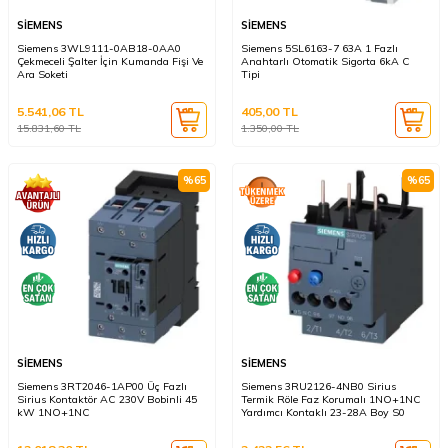
SİEMENS
SİEMENS
Siemens 3WL9111-0AB18-0AA0
Siemens 5SL6163-7 63A 1 Fazlı
Çekmeceli Şalter İçin Kumanda Fişi Ve
Anahtarlı Otomatik Sigorta 6kA C
Ara Soketi
Tipi
5.541,06
TL
405,00
TL
15.831,60
TL
1.350,00
TL
%
65
%
65
SİEMENS
SİEMENS
Siemens 3RT2046-1AP00 Üç Fazlı
Siemens 3RU2126-4NB0 Sirius
Sirius Kontaktör AC 230V Bobinli 45
Termik Röle Faz Korumalı 1NO+1NC
kW 1NO+1NC
Yardımcı Kontaklı 23-28A Boy S0