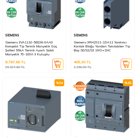
SİEMENS
SİEMENS
Siemens 3VA1110-5EE36-0AA0
Siemens 3RH2921-1DA11 Yardımcı
Kompakt Tip Termik Manyetik Güç
Kontak Bloğu Yandan Takılabilen Tip
Şalteri 55kA Termik Ayarlı Sabit
Boy:S0/S2/S3 1NO+1NC
Manyetik 70-100A 3 Kutuplu
8.787,66
TL
405,30
TL
25.107,60
TL
1.158,00
TL
%
54
%
65