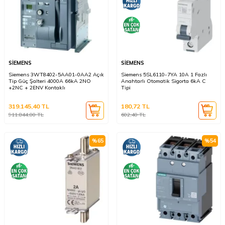
SİEMENS
SİEMENS
Siemens 3WT8402-5AA01-0AA2 Açık
Siemens 5SL6110-7YA 10A 1 Fazlı
Tip Güç Şalteri 4000A 66kA 2NO
Anahtarlı Otomatik Sigorta 6kA C
+2NC + 2ENV Kontaklı
Tipi
319.145,40
TL
180,72
TL
911.844,00
TL
602,40
TL
%
65
%
54