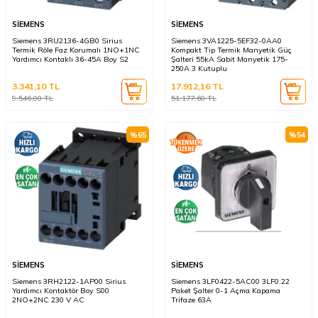
SİEMENS
SİEMENS
Siemens 3RU2136-4GB0 Sirius
Siemens 3VA1225-5EF32-0AA0
Termik Röle Faz Korumalı 1NO+1NC
Kompakt Tip Termik Manyetik Güç
Yardımcı Kontaklı 36-45A Boy S2
Şalteri 55kA Sabit Manyetik 175-
250A 3 Kutuplu
3.341,10
TL
17.912,16
TL
9.546,00
TL
51.177,60
TL
%
65
%
54
SİEMENS
SİEMENS
Siemens 3RH2122-1AP00 Sirius
Siemens 3LF0422-5AC00 3LF0.22
Yardımcı Kontaktör Boy S00
Paket Şalter 0-1 Açma Kapama
2NO+2NC 230 V AC
Trifaze 63A