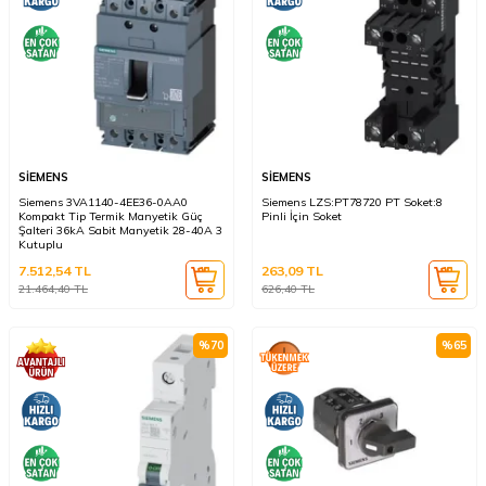
SİEMENS
SİEMENS
Siemens 3VA1140-4EE36-0AA0
Siemens LZS:PT78720 PT Soket:8
Kompakt Tip Termik Manyetik Güç
Pinli İçin Soket
Şalteri 36kA Sabit Manyetik 28-40A 3
Kutuplu
7.512,54
TL
263,09
TL
21.464,40
TL
626,40
TL
%
70
%
65