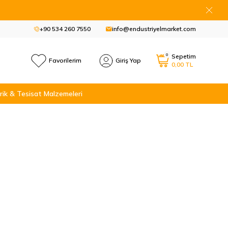
+90 534 260 7550
info@endustriyelmarket.com
0
Sepetim
Favorilerim
Giriş Yap
0,00
TL
rik & Tesisat Malzemeleri