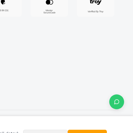
 Maxel Endüstri Elektrik Elektronik San. Tic. Şti. Tüm hakları saklıdır.