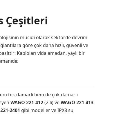
 Çeşitleri
nolojisinin mucidi olarak sektörde devrim
ğlantılara göre çok daha hızlı, güvenli ve
sittir: Kabloları vidalamadan, yaylı bir
emanıdır.
e hem tek damarlı hem de çok damarlı
leyen
WAGO 221-412
(2'li) ve
WAGO 221-413
221-2401
gibi modeller ve IPX8 su