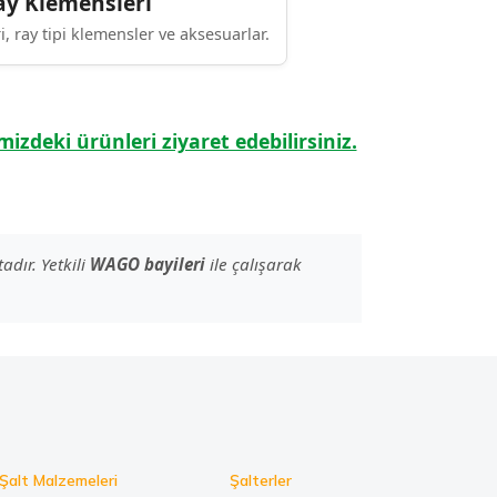
y Klemensleri
 ray tipi klemensler ve aksesuarlar.
izdeki ürünleri ziyaret edebilirsiniz.
adır. Yetkili
WAGO bayileri
ile çalışarak
Şalt Malzemeleri
Şalterler