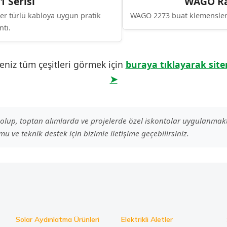
 Serisi
WAGO Ra
her türlü kabloya uygun pratik
WAGO 2273 buat klemensleri,
ntı.
niz tüm çeşitleri görmek için
buraya tıklayarak sitem
➤
rı olup, toptan alımlarda ve projelerde özel iskontolar uygulanmakt
u ve teknik destek için bizimle iletişime geçebilirsiniz.
Solar Aydınlatma Ürünleri
Elektrikli Aletler