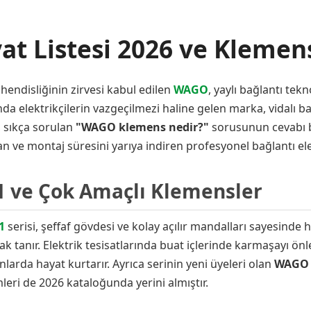
t Listesi 2026 ve Klemens
hendisliğinin zirvesi kabul edilen
WAGO
, yaylı bağlantı tek
da elektrikçilerin vazgeçilmezi haline gelen marka, vidalı ba
 sıkça sorulan
"WAGO klemens nedir?"
sorusunun cevabı ba
 ve montaj süresini yarıya indiren profesyonel bağlantı el
1 ve Çok Amaçlı Klemensler
1
serisi, şeffaf gövdesi ve kolay açılır mandalları sayesind
ak tanır. Elektrik tesisatlarında buat içlerinde karmaşayı ön
nlarda hayat kurtarır. Ayrıca serinin yeni üyeleri olan
WAGO 
eri de 2026 kataloğunda yerini almıştır.