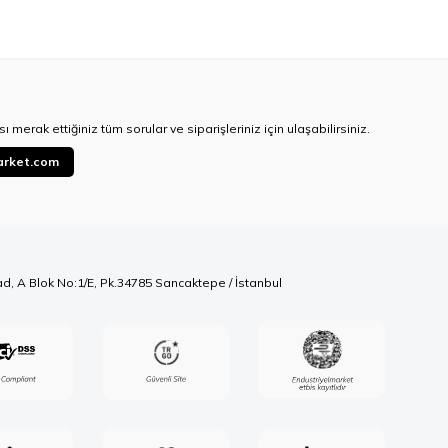
ı merak ettiğiniz tüm sorular ve siparişleriniz için ulaşabilirsiniz.
arket.com
ad, A Blok No:1/E, Pk.34785 Sancaktepe / İstanbul