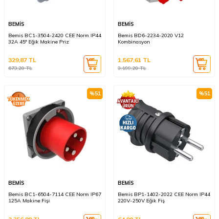
BEMİS
BEMİS
Bemis BC1-3504-2420 CEE Norm IP44
Bemis BD6-2234-2020 V12
32A 45° Eğik Makine Priz
Kombinasyon
329,87
TL
1.567,61
TL
673,20
TL
3.199,20
TL
%
51
%
51
BEMİS
BEMİS
Bemis BC1-6504-7114 CEE Norm IP67
Bemis BP1-1402-2022 CEE Norm IP44
125A Makine Fişi
220V-250V Eğik Fiş