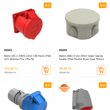
%
51
%
51
BEMİS
BEMİS
Bemis BC1-3505-2413 CEE Norm IP44
Bemis BB2-0141-0003 Opak Geçme
32A Makine Priz (75x75)
Kapak IP44 Plastik Buat (Çap 70mm)
371,03
TL
35,28
TL
757,20
TL
72,00
TL
%
51
%
51