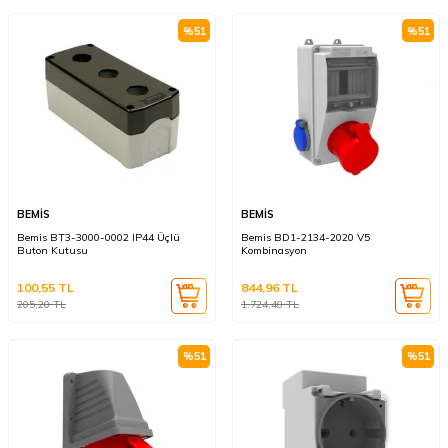
%
51
%
51
BEMİS
BEMİS
Bemis BT3-3000-0002 IP44 Üçlü
Bemis BD1-2134-2020 V5
Buton Kutusu
Kombinasyon
100,55
TL
844,96
TL
205,20
TL
1.724,40
TL
%
51
%
51