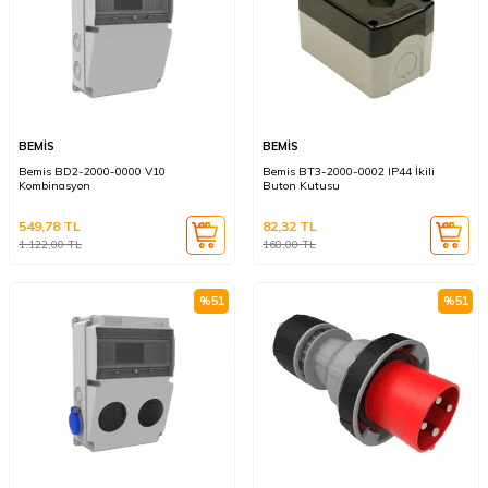
BEMİS
BEMİS
Bemis BD2-2000-0000 V10
Bemis BT3-2000-0002 IP44 İkili
Kombinasyon
Buton Kutusu
549,78
TL
82,32
TL
1.122,00
TL
168,00
TL
%
51
%
51