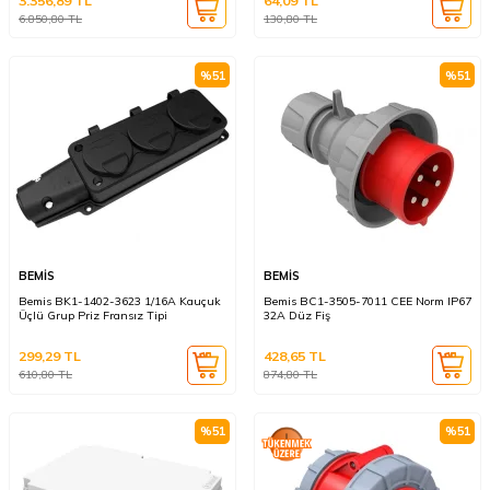
3.356,89
TL
64,09
TL
6.850,80
TL
130,80
TL
%
51
%
51
BEMİS
BEMİS
Bemis BK1-1402-3623 1/16A Kauçuk
Bemis BC1-3505-7011 CEE Norm IP67
Üçlü Grup Priz Fransız Tipi
32A Düz Fiş
299,29
TL
428,65
TL
610,80
TL
874,80
TL
%
51
%
51