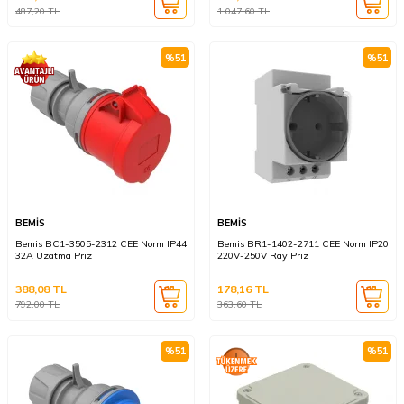
487,20
TL
1.047,60
TL
%
51
%
51
BEMİS
BEMİS
Bemis BC1-3505-2312 CEE Norm IP44
Bemis BR1-1402-2711 CEE Norm IP20
32A Uzatma Priz
220V-250V Ray Priz
388,08
TL
178,16
TL
792,00
TL
363,60
TL
%
51
%
51