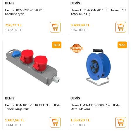
BEMİS
BEMİS
Bemis BD2-2201-2020 V10
Bemis BC1-6504-7011 CEE Norm IP67
Kombinasyon
125A Düz Fiş
716,77
TL
3.400,99
TL
1.462,80
TL
6.940,80
TL
%
51
%
51
BEMİS
BEMİS
Bemis BG4-1019-1910 CEE Norm IP44
Bemis BM3-4303-0000 Prizli IP44
Tribox Grup Priz
Metal Makara
1.687,56
TL
1.558,20
TL
3.444,00
TL
3.180,00
TL