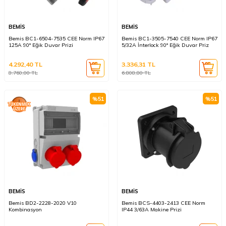
BEMİS
BEMİS
Bemis BC1-6504-7535 CEE Norm IP67
Bemis BC1-3505-7540 CEE Norm IP67
125A 90° Eğik Duvar Prizi
5/32A İnterlock 90° Eğik Duvar Priz
4.292,40
TL
3.336,31
TL
8.760,00
TL
6.808,80
TL
%
51
%
51
BEMİS
BEMİS
Bemis BD2-2228-2020 V10
Bemis BCS-4403-2413 CEE Norm
Kombinasyon
IP44 3/63A Makine Prizi