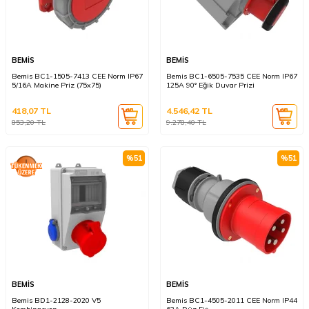
BEMİS
BEMİS
Bemis BC1-1505-7413 CEE Norm IP67
Bemis BC1-6505-7535 CEE Norm IP67
5/16A Makine Priz (75x75)
125A 90° Eğik Duvar Prizi
418,07
TL
4.546,42
TL
853,20
TL
9.278,40
TL
%
51
%
51
BEMİS
BEMİS
Bemis BD1-2128-2020 V5
Bemis BC1-4505-2011 CEE Norm IP44
Kombinasyon
63A Düz Fiş