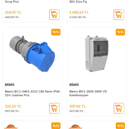
Grup Priz
63A Düz Fiş
216,97
TL
1.063,10
TL
442,80
TL
2.169,60
TL
%
51
%
51
BEMİS
BEMİS
Bemis BC1-3403-2312 CEE Norm IP44
Bemis BD1-2000-0000 V5
32A Uzatma Priz
Kombinasyon
322,22
TL
307,52
TL
657,60
TL
627,60
TL
%
51
%
51