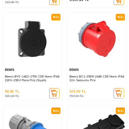
122,40
TL
%
51
%
51
BEMİS
BEMİS
Bemis BY9-1402-2700 CEE Norm IP44
Bemis BC1-3505-2440 CEE Norm IP44
220V-250V Pano Priz (Siyah)
32A Somunlu Priz
82,91
TL
371,03
TL
169,20
TL
757,20
TL
%
51
%
51