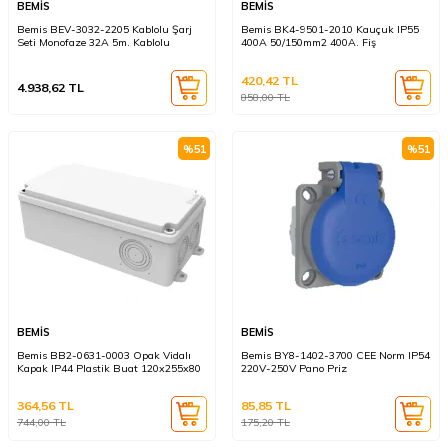
BEMİS
BEMİS
Bemis BEV-3032-2205 Kablolu Şarj
Bemis BK4-9501-2010 Kauçuk IP55
Seti Monofaze 32A 5m. Kablolu
400A 50/150mm2 400A. Fiş
420,42
TL
4.938,62
TL
858,00
TL
%
51
%
51
BEMİS
BEMİS
Bemis BB2-0631-0003 Opak Vidalı
Bemis BY8-1402-3700 CEE Norm IP54
Kapak IP44 Plastik Buat 120x255x80
220V-250V Pano Priz
364,56
TL
85,85
TL
744,00
TL
175,20
TL