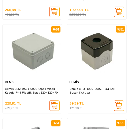
206,39
TL
1.734,01
TL
421,20
TL
3.538,80
TL
%
51
%
51
BEMİS
BEMİS
Bemis BB2-0531-0003 Opak Vidalı
Bemis BT3-1000-0002 IP44 Tekli
Kapak IP44 Plastik Buat 120x120x70
Buton Kutusu
229,91
TL
59,39
TL
469,20
TL
121,20
TL
%
51
%
51