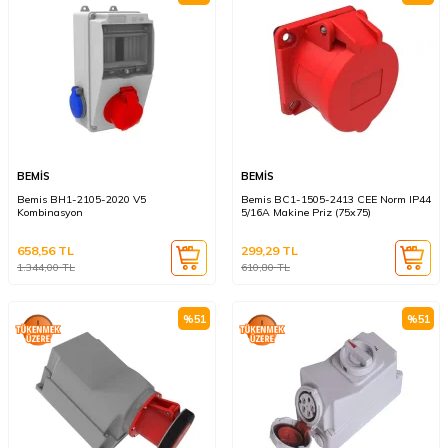
BEMİS
BEMİS
Bemis BH1-2105-2020 V5
Bemis BC1-1505-2413 CEE Norm IP44
Kombinasyon
5/16A Makine Priz (75x75)
658,56
TL
299,29
TL
1.344,00
TL
610,80
TL
%
51
%
51