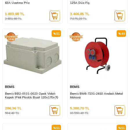
63A Uzatma Priz
125A Düz Fiş
1.803,98
TL
3.466,85
TL
3.681,60
TL
7.075,20
TL
%
51
%
49
BEMİS
BEMİS
Bemis BB2-0931-0023 Opak Vidalı
Bemis BM6-7231-2610 Arabalı Metal
Kapak IP44 Plastik Buat 120x170x70
Makara
286,36
TL
5.380,70
TL
584,40
TL
10.550,40
TL
%
51
%
51