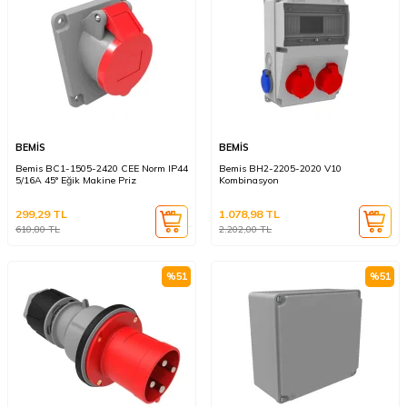
BEMİS
BEMİS
Bemis BC1-1505-2420 CEE Norm IP44
Bemis BH2-2205-2020 V10
5/16A 45° Eğik Makine Priz
Kombinasyon
299,29
TL
1.078,98
TL
610,80
TL
2.202,00
TL
%
51
%
51