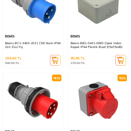
BEMİS
BEMİS
Bemis BC1-3403-2011 CEE Norm IP44
Bemis BB1-0431-0083 Opak Vidalı
32A Düz Fiş
Kapak IP44 Plastik Buat (95x95x60)
264,60
TL
85,85
TL
540,00
TL
175,20
TL
%
51
%
51