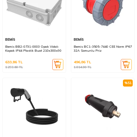
BEMİS
BEMİS
Bemis BB2-0731-0003 Opak Vidalı
Bemis BC1-3505-7440 CEE Norm IP67
Kapak IP44 Plastik Buat 210x300x90
32A Somunlu Priz
633,86
TL
496,86
TL
1.293,60
TL
1.014,00
TL
%
51