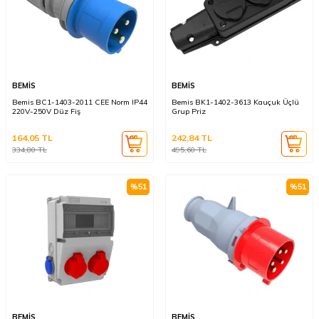
BEMİS
BEMİS
Bemis BC1-1403-2011 CEE Norm IP44
Bemis BK1-1402-3613 Kauçuk Üçlü
220V-250V Düz Fiş
Grup Priz
164,05
TL
242,84
TL
334,80
TL
495,60
TL
%
51
%
51
BEMİS
BEMİS