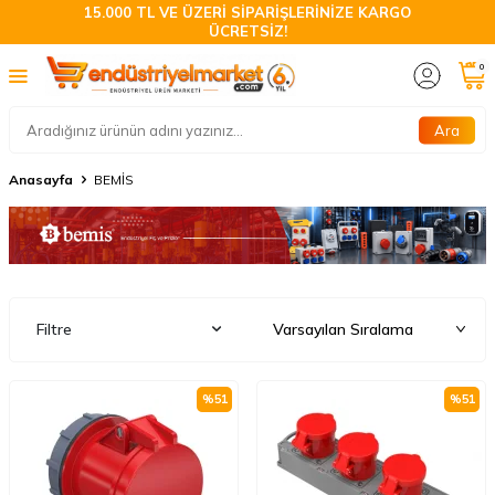
15.000 TL VE ÜZERİ SİPARİŞLERİNİZE KARGO
ÜCRETSİZ!
0
Ara
Anasayfa
BEMİS
Filtre
%
51
%
51