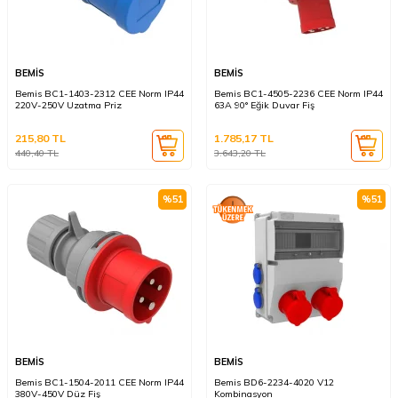
BEMİS
BEMİS
Bemis BC1-1403-2312 CEE Norm IP44
Bemis BC1-4505-2236 CEE Norm IP44
220V-250V Uzatma Priz
63A 90° Eğik Duvar Fiş
215,80
TL
1.785,17
TL
440,40
TL
3.643,20
TL
%
51
%
51
BEMİS
BEMİS
Bemis BC1-1504-2011 CEE Norm IP44
Bemis BD6-2234-4020 V12
380V-450V Düz Fiş
Kombinasyon