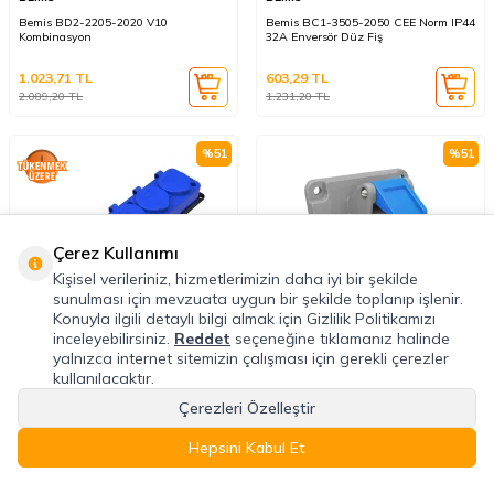
Bemis BD2-2205-2020 V10
Bemis BC1-3505-2050 CEE Norm IP44
Kombinasyon
32A Enversör Düz Fiş
1.023,71
TL
603,29
TL
2.089,20
TL
1.231,20
TL
%
51
%
51
Çerez Kullanımı
Kişisel verileriniz, hizmetlerimizin daha iyi bir şekilde
sunulması için mevzuata uygun bir şekilde toplanıp işlenir.
Konuyla ilgili detaylı bilgi almak için Gizlilik Politikamızı
inceleyebilirsiniz.
Reddet
seçeneğine tıklamanız halinde
BEMİS
BEMİS
yalnızca internet sitemizin çalışması için gerekli çerezler
kullanılacaktır.
Bemis BV2-1402-3614 Kauçuk Dörtlü
Bemis BC1-1403-2420 CEE Norm IP44
Grup Priz (Mavi)
220V-250V 45° Eğik Makine Priz
Çerezleri Özelleştir
319,28
TL
202,27
TL
Hepsini Kabul Et
651,60
TL
412,80
TL
Anasayfa
Favoriler
Sepet
Hesabım
Kategoriler