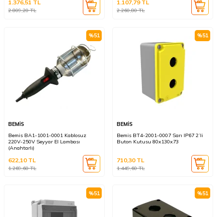
1.376,51
TL
1.107,79
TL
2.809,20
TL
2.260,80
TL
%
51
%
51
BEMİS
BEMİS
Bemis BA1-1001-0001 Kablosuz
Bemis BT4-2001-0007 Sarı IP67 2’li
220V-250V Seyyar El Lambası
Buton Kutusu 80x130x73
(Anahtarlı)
622,10
TL
710,30
TL
1.269,60
TL
1.449,60
TL
%
51
%
51