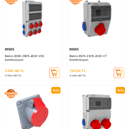
BEMİS
BEMİS
Bemis BD8-2605-4020 V26
Bemis BD5-2105-2020 V7
kombinasyon
Kombinasyon
3.567,98
TL
710,30
TL
7.281,60
TL
1.449,60
TL
%
51
%
51