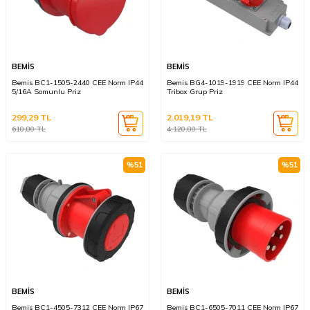
BEMİS
BEMİS
Bemis BC1-1505-2440 CEE Norm IP44
Bemis BG4-1019-1919 CEE Norm IP44
5/16A Somunlu Priz
Tribox Grup Priz
299,29
TL
2.019,19
TL
610,80
TL
4.120,80
TL
%
51
%
51
BEMİS
BEMİS
Bemis BC1-4505-7312 CEE Norm IP67
Bemis BC1-6505-7011 CEE Norm IP67