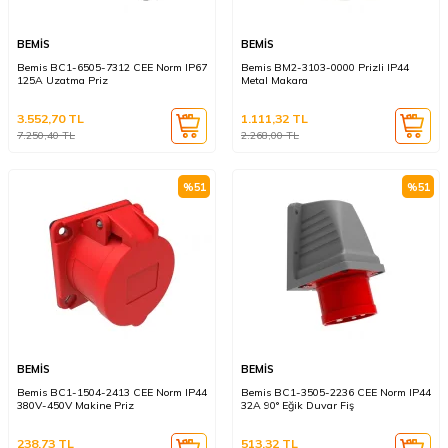
BEMİS
BEMİS
Bemis BC1-6505-7312 CEE Norm IP67
Bemis BM2-3103-0000 Prizli IP44
125A Uzatma Priz
Metal Makara
3.552,70
TL
1.111,32
TL
7.250,40
TL
2.268,00
TL
%
51
%
51
BEMİS
BEMİS
Bemis BC1-1504-2413 CEE Norm IP44
Bemis BC1-3505-2236 CEE Norm IP44
380V-450V Makine Priz
32A 90° Eğik Duvar Fiş
238,73
TL
513,32
TL