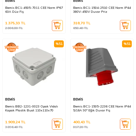
BEMİS
BEMİS
Bemis BC1-4505-7011 CEE Norm IP67
Bemis BC1-1504-2510 CEE Norm IP44
63A Düz Fiş
380V-450V Duvar Priz
1.375,33
TL
318,70
TL
2.806,80
TL
650,40
TL
%
51
%
51
BEMİS
BEMİS
Bemis BB2-1231-0023 Opak Vidalı
Bemis BC1-1505-2236 CEE Norm IP44
Kapak Plastik Buat 110x110x70
5/16A 90° Eğik Duvar Fiş
1.909,24
TL
400,43
TL
3.896,40
TL
817,20
TL