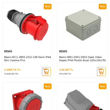
%
51
%
51
BEMİS
BEMİS
Bemis BC1-4505-2312 CEE Norm IP44
Bemis BB1-0531-0003 Opak Vidalı
63A Uzatma Priz
Kapak IP44 Plastik Buat (120x120x70)
1.688,74
TL
142,88
TL
3.446,40
TL
291,60
TL
%
51
%
51