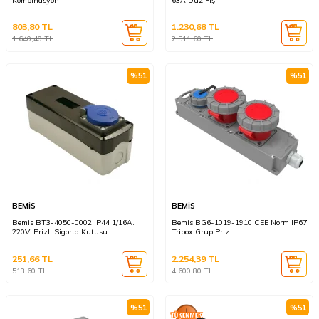
803,80
TL
1.230,68
TL
1.640,40
TL
2.511,60
TL
%
51
%
51
BEMİS
BEMİS
Bemis BT3-4050-0002 IP44 1/16A.
Bemis BG6-1019-1910 CEE Norm IP67
220V. Prizli Sigorta Kutusu
Tribox Grup Priz
251,66
TL
2.254,39
TL
513,60
TL
4.600,80
TL
%
51
%
51