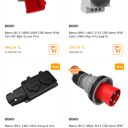
BEMİS
BEMİS
Bemis BC1-3505-2535 CEE Norm IP44
Bemis BR1-1402-2712 CEE Norm IP20
32A 90° Eğik Duvar Priz
220V-250V Ray Priz (Led’li)
566,24
TL
218,74
TL
1.155,60
TL
446,40
TL
%
51
%
51
BEMİS
BEMİS
Bemis BK1-1402-3612 Kauçuk İkili
Bemis BC1-4504-7011 CEE Norm IP67