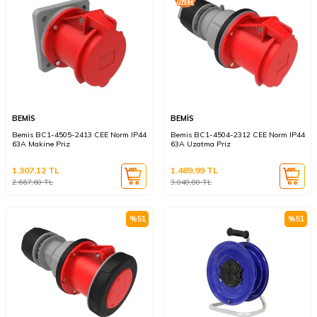
BEMİS
BEMİS
Bemis BC1-4505-2413 CEE Norm IP44
Bemis BC1-4504-2312 CEE Norm IP44
63A Makine Priz
63A Uzatma Priz
1.307,12
TL
1.489,99
TL
2.667,60
TL
3.040,80
TL
%
51
%
51