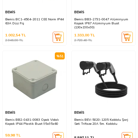
BEMİS
BEMİS
Bemis BC1-4504-2011 CEE Norm IP44
Bemis BB3-2731-0047 Alüminyum
63A Düz Fiş
Kapak IP67 Alüminyum Buat
(130x190x90)
1.002,54
TL
1.333,00
TL
2.046,00
TL
2.720,40
TL
%
51
BEMİS
BEMİS
Bemis BB2-0431-0083 Opak Vidalı
Bemis BEV-5020-1205 Kablolu Şarj
Kapak IP44 Plastik Buat 95x95x60
Seti Trifaze 20A 5m. Kablolu
59,98
TL
5.597,11
TL