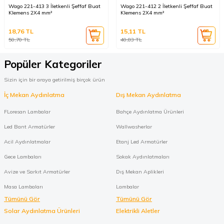
Wago 221-413 3 İletkenli Şeffaf Buat
Wago 221-412 2 İletkenli Şeffaf Buat
Klemens 2X4 mm²
Klemens 2X4 mm²
18,76
TL
15,11
TL
50,70
TL
40,83
TL
Popüler Kategoriler
Sizin için bir araya getirilmiş birçok ürün
İç Mekan Aydınlatma
Dış Mekan Aydınlatma
FLoresan Lambalar
Bahçe Aydınlatma Ürünleri
Led Bant Armatürler
Wallwasherlar
Acil Aydınlatmalar
Etanj Led Armatürler
Gece Lambaları
Sokak Aydınlatmaları
Avize ve Sarkıt Armatürler
Dış Mekan Aplikleri
Masa Lambaları
Lambalar
Tümünü Gör
Tümünü Gör
Solar Aydınlatma Ürünleri
Elektrikli Aletler