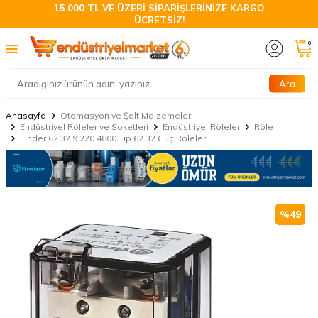
15.000 TL VE ÜZERİ SİPARİŞLERİNİZE KARGO
ÜCRETSİZ!
0
Ara
Anasayfa
Otomasyon ve Şalt Malzemeler
Endüstriyel Röleler ve Soketleri
Endüstriyel Röleler
Röle
Finder 62.32.9.220.4800 Tip 62.32 Güç Röleleri
%
49