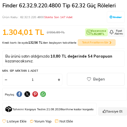
Finder 62.32.9.220.4800 Tip 62.32 Güç Röleleri
Ürün Kodu :
62.32.9.220.4800
Stokta Son 147 Adet
1.304,01
TL
Kazancınız
Fiyat
2.556,89
TL
Alarmı
1.252,88
TL
Kredi kartı ile ayda
132,56 TL
'den başlayan taksitlerle
Taksit Fırsatlarını Gör
Bu ürünü satın aldığınızda
10,80
TL değerinde
54
Parapuan
kazanacaksınız.
MIN. SIP. MIKTARI 1 ADET
Beğen
Paylaş
Tahmini Kargoya Teslim:
21.08.2026
tarihine kadar kargoda
Tavsiye Et
Listeye Ekle
Yorum Yap
Not Ekle