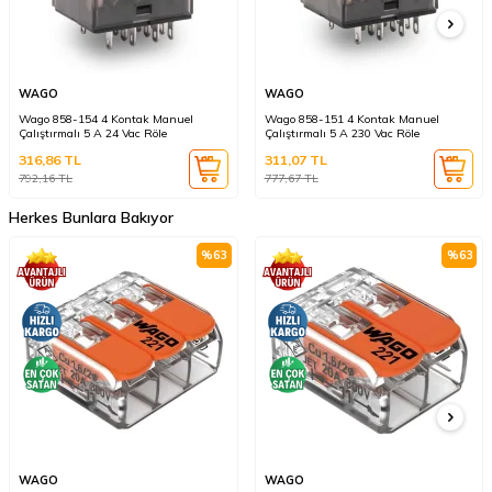
WAGO
WAGO
Wago 858-154 4 Kontak Manuel
Wago 858-151 4 Kontak Manuel
Çalıştırmalı 5 A 24 Vac Röle
Çalıştırmalı 5 A 230 Vac Röle
316,86
TL
311,07
TL
792,16
TL
777,67
TL
Herkes Bunlara Bakıyor
%
63
%
63
WAGO
WAGO