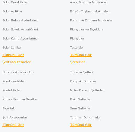
Solar Projektörler
Avuç Taşlama Makineleri
Solar Aplikler
Büyük Taşlama Makineleri
Solar Bahçe Aydınlatma
Polisaj ve Zımpara Makineleri
Solar Sokak Armatürleri
Planyalar ve Bıçakları
Solar Kamp Aydınlatma
Planyalar
Solar Lamba
Testereler
Tümünü Gör
Tümünü Gör
Şalt Malzemeleri
Şalterler
Pano ve Aksesuarları
Transfer Şalteri
Kondansatörler
Kompakt Şalterler
Kontaktörler
Motor Koruma Şalterleri
Kutu - Kasa ve Buatlar
Pako Şalterler
Sigortalar
Sınır Şalterler
Şalt Aksesuarlar
Yardımcı Donanımlar
Tümünü Gör
Tümünü Gör