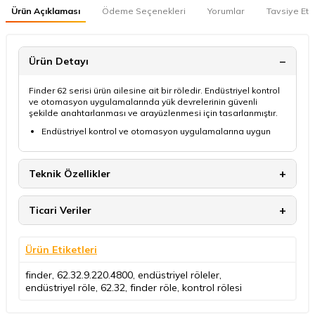
Ürün Açıklaması
Ödeme Seçenekleri
Yorumlar
Tavsiye Et
Ürün Detayı
Finder 62 serisi ürün ailesine ait bir röledir. Endüstriyel kontrol
ve otomasyon uygulamalarında yük devrelerinin güvenli
şekilde anahtarlanması ve arayüzlenmesi için tasarlanmıştır.
Endüstriyel kontrol ve otomasyon uygulamalarına uygun
Teknik Özellikler
Ticari Veriler
Ürün Etiketleri
finder
,
62.32.9.220.4800
,
endüstriyel röleler
,
endüstriyel röle
,
62.32
,
finder röle
,
kontrol rölesi