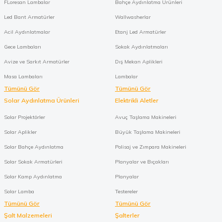
FLoresan Lambalar
Bahçe Aydınlatma Ürünleri
Led Bant Armatürler
Wallwasherlar
Acil Aydınlatmalar
Etanj Led Armatürler
Gece Lambaları
Sokak Aydınlatmaları
Avize ve Sarkıt Armatürler
Dış Mekan Aplikleri
Masa Lambaları
Lambalar
Tümünü Gör
Tümünü Gör
Solar Aydınlatma Ürünleri
Elektrikli Aletler
Solar Projektörler
Avuç Taşlama Makineleri
Solar Aplikler
Büyük Taşlama Makineleri
Solar Bahçe Aydınlatma
Polisaj ve Zımpara Makineleri
Solar Sokak Armatürleri
Planyalar ve Bıçakları
Solar Kamp Aydınlatma
Planyalar
Solar Lamba
Testereler
Tümünü Gör
Tümünü Gör
Şalt Malzemeleri
Şalterler