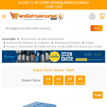
15.000 TL VE ÜZERİ SİPARİŞLERİNİZE KARGO
ÜCRETSİZ!
0
Ara
Anasayfa
Otomasyon ve Şalt Malzemeler
Endüstriyel Röleler ve Soketleri
Endüstriyel Röleler
Soket
Finder F.94.04.SMA 55.32/55.34 Röle ve 85.02/85.04 Zaman İçin Soket
Süper Fiyat, Süper Teklif
24
03
15
48
Kalan Süre
Gün
Saat
Dakika
Saniye
%
49