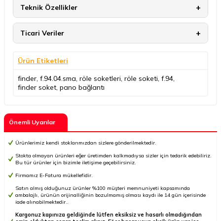
Teknik Özellikler
Ticari Veriler
Ürün Etiketleri
finder
,
f.94.04.sma
,
röle soketleri
,
röle soketi
,
f.94
,
finder soket
,
pano bağlantı
Önemli Uyarılar
Ürünlerimiz kendi stoklarımızdan sizlere gönderilmektedir.
Stokta olmayan ürünleri eğer üretimden kalkmadıysa sizler için tedarik edebiliriz.
Bu tür ürünler için bizimle iletişime geçebilirsiniz.
Firmamız E-Fatura mükellefidir.
Satın almış olduğunuz ürünler %100 müşteri memnuniyeti kapsamında
ambalajlı, ürünün orijinalliğinin bozulmamış olması kaydı ile 14 gün içerisinde
iade alınabilmektedir..
Kargonuz kapınıza geldiğinde lütfen eksiksiz ve hasarlı olmadığından