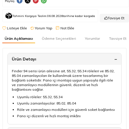
Paylaş
Tahmini Kargoya Teslim:
06.08.2026
tarihine kadar kargoda
Tavsiye Et
Listeye Ekle
Yorum Yap
Not Ekle
Ürün Açıklaması
Ödeme Seçenekleri
Yorumlar
Tavsiye Et
Ürün Detayı
Finder 94 serisi ürün ailesine ait, 55.32, 55.34 röleleri ve 85.02,
85.04 zamanlayıcıları ile kullanılmak üzere tasarlanmış bir
bağlantı soketidir. Pano içi montaja uygun yapısıyla ilgili röle
ve zamanlayıcı modüllerinin güvenli, düzenli ve hızlı
bağlantısını sağlar.
Uyumlu röleler: 55.32, 55.34
Uyumlu zamanlayıcılar: 85.02, 85.04
Röle ve zamanlayıcı modülleri için güvenli soket bağlantısı
Pano içi düzenli ve hızlı montaj imkânı