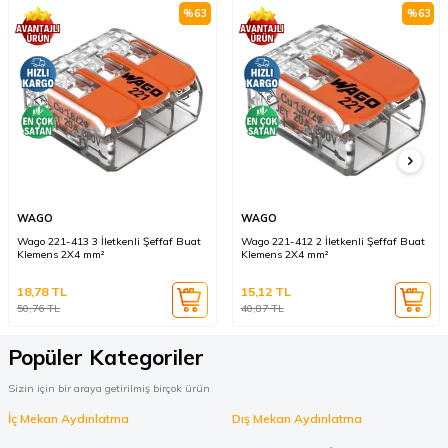
%
63
%
63
WAGO
WAGO
Wago 221-413 3 İletkenli Şeffaf Buat
Wago 221-412 2 İletkenli Şeffaf Buat
Klemens 2X4 mm²
Klemens 2X4 mm²
18,78
TL
15,12
TL
50,76
TL
40,87
TL
Popüler Kategoriler
Sizin için bir araya getirilmiş birçok ürün
İç Mekan Aydınlatma
Dış Mekan Aydınlatma