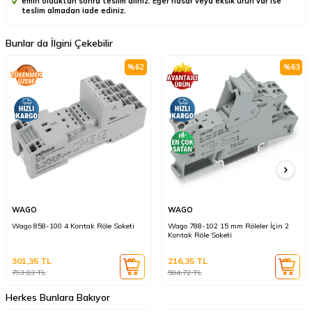
emin olduktan sonra teslim alınız. Eğer hasar veya eksik ürün var ise
teslim almadan iade ediniz.
Bunlar da İlgini Çekebilir
%
62
%
63
WAGO
WAGO
Wago 858-100 4 Kontak Röle Soketi
Wago 788-102 15 mm Röleler İçin 2
Kontak Röle Soketi
301,35
TL
216,35
TL
793,03
TL
584,72
TL
Herkes Bunlara Bakıyor