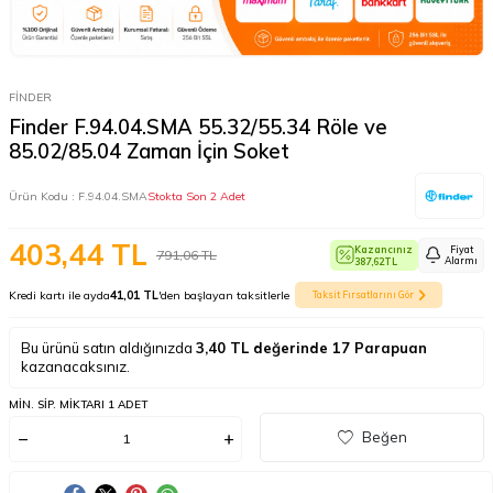
FİNDER
Finder F.94.04.SMA 55.32/55.34 Röle ve
85.02/85.04 Zaman İçin Soket
Ürün Kodu :
F.94.04.SMA
Stokta Son 2 Adet
403,44
TL
Kazancınız
Fiyat
791,06
TL
Alarmı
387,62
TL
Kredi kartı ile ayda
41,01 TL
'den başlayan taksitlerle
Taksit Fırsatlarını Gör
Bu ürünü satın aldığınızda
3,40
TL değerinde
17
Parapuan
kazanacaksınız.
MIN. SIP. MIKTARI 1 ADET
Beğen