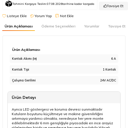
Tahmini Kargoya Teslim:
07.08.2026
tarihine kadar kargoda
Tavsiye Et
Listeye Ekle
Yorum Yap
Not Ekle
Ürün Açıklaması
Ödeme Seçenekleri
Yorumlar
Tavsiye Et
Ürün Açıklaması
Kontak Akımı (Ie)
6 A
Kontak Tipi
1 Kontak
Çalışma Gerilimi
24V AC/DC
Ürün Detayı
Ayrıca LED göstergesi ve koruma devresi sunmaktadır
Kutuların boyutunu küçültmeye ve makine güvenilirliğini
artırmaya yardımcı olmakta, neredeyse her yere monte
edilebilmektedir 6 mm genişliğiyle piyasadaki en ince arayüz
rölelerinden biridir ve neredeyse her yere kurulabilir Yüksek