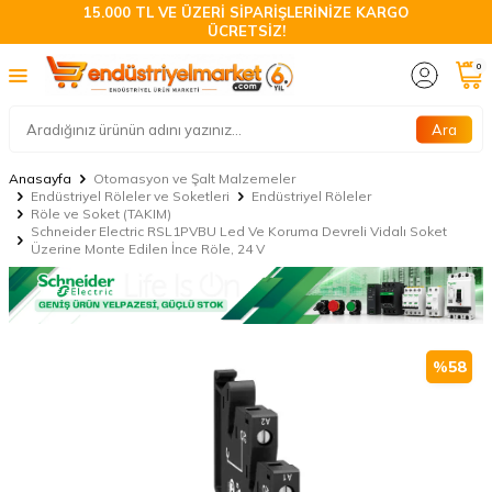
15.000 TL VE ÜZERİ SİPARİŞLERİNİZE KARGO
ÜCRETSİZ!
0
Ara
Anasayfa
Otomasyon ve Şalt Malzemeler
Endüstriyel Röleler ve Soketleri
Endüstriyel Röleler
Röle ve Soket (TAKIM)
Schneider Electric RSL1PVBU Led Ve Koruma Devreli Vidalı Soket
Üzerine Monte Edilen İnce Röle, 24 V
%
58