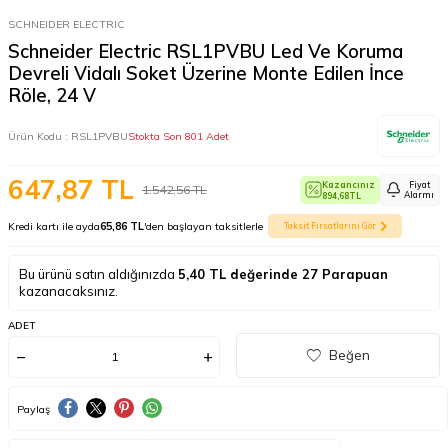
SCHNEIDER ELECTRIC
Schneider Electric RSL1PVBU Led Ve Koruma
Devreli Vidalı Soket Üzerine Monte Edilen İnce
Röle, 24 V
Ürün Kodu :
RSL1PVBU
Stokta Son 801 Adet
647,87
TL
Kazancınız
Fiyat
1.542,56
TL
Alarmı
894,68
TL
Kredi kartı ile ayda
65,86 TL
'den başlayan taksitlerle
Taksit Fırsatlarını Gör
Bu ürünü satın aldığınızda
5,40
TL değerinde
27
Parapuan
kazanacaksınız.
ADET
Beğen
Paylaş