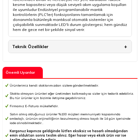
kesme kapasitesi veya düşük seviyeli akım uygulama koşulları
ile uyumludur Endüstriyel programlanabilir mantık
kontrolörlerin (PLC'ler) fonksiyonlarını tamamlamak için
donanımla bütünleşik mantıksal otomatik sistemler için
çalışabilirlik sunmaktadır LED'li durum göstergesi, hem gündüz
hem de gece net bir şekilde sinyal verir.
Teknik Özellikler
Önemli Uyarılar
Ürünlerimiz kendi stoklarımızdan sizlere gönderilmektedir.
Stokta olmayan ürünleri eğer üretimden kalkmadıysa sizler için tedarik edebiliriz.
Bu tür ürünler için bizimle iletişime geçebilirsiniz.
Firmamız E-Fatura mükellefidir.
Satın almış olduğunuz ürünler %100 müşteri memnuniyeti kapsamında
ambalajlı, ürünün orijinalliğinin bozulmamış olması kaydı ile 14 gün içerisinde
iade alınabilmektedir..
Kargonuz kapınıza geldiğinde lütfen eksiksiz ve hasarlı olmadığından
emin olduktan sonra teslim alınız. Eğer hasar veya eksik ürün var ise
teslim almadan iade ediniz.