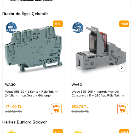
Bunlar da İlgini Çekebilir
%
60
%
60
WAGO
WAGO
Wago 859-304 1 Kontak Röle Takımı
Wago 858-508 4 Kontak Manuel
24 Vdc Kırmızı Durum Göstergeli
Çalıştırmalı 5 A 230 Vac Röle Takımı
474,90
TL
852,76
TL
1.187,24
TL
2.131,89
TL
Herkes Bunlara Bakıyor
%
63
%
63