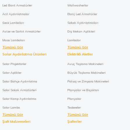
Led Bant Armatürler
Wallwasherlar
Acil Aydınlatmalar
Etanj Led Armatürler
Gece Lambaları
Sokak Aydınlatmaları
Avize ve Sarkıt Armatürler
Dış Mekan Aplikleri
Masa Lambaları
Lambalar
Tümünü Gör
Tümünü Gör
Solar Aydınlatma Ürünleri
Elektrikli Aletler
Solar Projektörler
Avuç Taşlama Makineleri
Solar Aplikler
Büyük Taşlama Makineleri
Solar Bahçe Aydınlatma
Polisaj ve Zımpara Makineleri
Solar Sokak Armatürleri
Planyalar ve Bıçakları
Solar Kamp Aydınlatma
Planyalar
Solar Lamba
Testereler
Tümünü Gör
Tümünü Gör
Şalt Malzemeleri
Şalterler