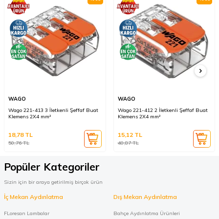
WAGO
WAGO
Wago 221-413 3 İletkenli Şeffaf Buat
Wago 221-412 2 İletkenli Şeffaf Buat
Klemens 2X4 mm²
Klemens 2X4 mm²
18,78
TL
15,12
TL
50,76
TL
40,87
TL
Popüler Kategoriler
Sizin için bir araya getirilmiş birçok ürün
İç Mekan Aydınlatma
Dış Mekan Aydınlatma
FLoresan Lambalar
Bahçe Aydınlatma Ürünleri