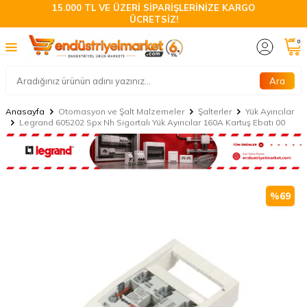
15.000 TL VE ÜZERİ SİPARİŞLERİNİZE KARGO
ÜCRETSİZ!
0
Ara
Anasayfa
Otomasyon ve Şalt Malzemeler
Şalterler
Yük Ayırıcılar
Legrand 605202 Spx Nh Sigortalı Yük Ayırıcılar 160A Kartuş Ebatı 00
%
69