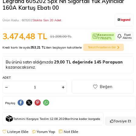
Legrand 605202 Spx Nh Sigortalı Yük Ayırıcılar
160A Kartuş Ebatı 00
Ürün Kodu :
605202
Stokta Son 20 Adet
3.474,48
TL
Kazancınız
Fiyat
11.208,00
TL
Alarmı
7.733,52
TL
Kredi kartı ile ayda
353,21 TL
'den başlayan taksitlerle
Taksit Fırsatlarını Gör
Bu ürünü satın aldığınızda
29,00
TL değerinde
145
Parapuan
kazanacaksınız.
ADET
Beğen
Paylaş
Tahmini Kargoya Teslim:
12.08.2026
tarihine kadar kargoda
Tavsiye Et
Listeye Ekle
Yorum Yap
Not Ekle