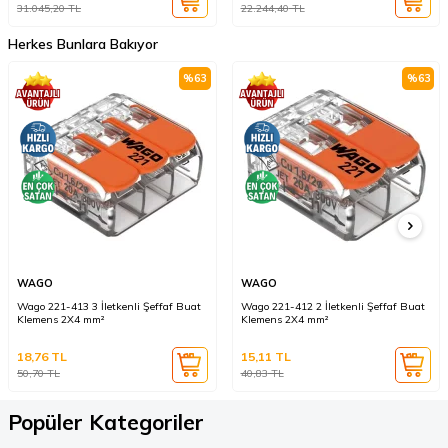
31.045,20
TL
22.244,40
TL
Herkes Bunlara Bakıyor
%
63
%
63
WAGO
WAGO
Wago 221-413 3 İletkenli Şeffaf Buat
Wago 221-412 2 İletkenli Şeffaf Buat
Klemens 2X4 mm²
Klemens 2X4 mm²
18,76
TL
15,11
TL
50,70
TL
40,83
TL
Popüler Kategoriler