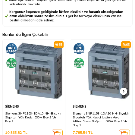
iade alınabilmektedir..
Kargonuz kapınıza geldiğinde lütfen eksiksiz ve hasarlı olmadığından
emin olduktan sonra teslim alınız. Eğer hasar veya eksik ürün var ise
teslim almadan iade ediniz.
Bunlar da İlgini Çekebilir
%
65
%
65
SİEMENS
SİEMENS
Siemens 3NP1163-1DA10 NH-Bıçaklı
Siemens 3NP1153-1DA10 NH-Bıçaklı
Sigortalı Yük Kesici 630A Boy:3 Ve
Sigortalı Yük Kesici Üstten Veya
Boy:2
Alttan Yassı Bağlantı 400A Boy:2 Ve
Boy:1
10.865,82
TL
7.785,54
TL