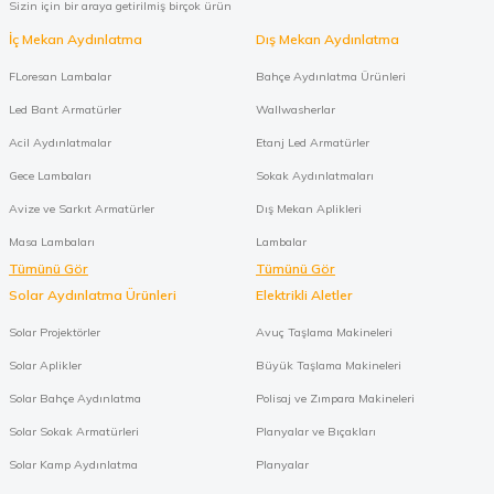
Sizin için bir araya getirilmiş birçok ürün
İç Mekan Aydınlatma
Dış Mekan Aydınlatma
FLoresan Lambalar
Bahçe Aydınlatma Ürünleri
Led Bant Armatürler
Wallwasherlar
Acil Aydınlatmalar
Etanj Led Armatürler
Gece Lambaları
Sokak Aydınlatmaları
Avize ve Sarkıt Armatürler
Dış Mekan Aplikleri
Masa Lambaları
Lambalar
Tümünü Gör
Tümünü Gör
Solar Aydınlatma Ürünleri
Elektrikli Aletler
Solar Projektörler
Avuç Taşlama Makineleri
Solar Aplikler
Büyük Taşlama Makineleri
Solar Bahçe Aydınlatma
Polisaj ve Zımpara Makineleri
Solar Sokak Armatürleri
Planyalar ve Bıçakları
Solar Kamp Aydınlatma
Planyalar