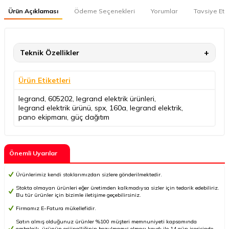
Ürün Açıklaması
Ödeme Seçenekleri
Yorumlar
Tavsiye Et
Teknik Özellikler
Ürün Etiketleri
legrand
,
605202
,
legrand elektrik ürünleri
,
legrand elektrik ürünü
,
spx
,
160a
,
legrand elektrik
,
pano ekipmanı
,
güç dağıtım
Önemli Uyarılar
Ürünlerimiz kendi stoklarımızdan sizlere gönderilmektedir.
Stokta olmayan ürünleri eğer üretimden kalkmadıysa sizler için tedarik edebiliriz.
Bu tür ürünler için bizimle iletişime geçebilirsiniz.
Firmamız E-Fatura mükellefidir.
Satın almış olduğunuz ürünler %100 müşteri memnuniyeti kapsamında
ambalajlı, ürünün orijinalliğinin bozulmamış olması kaydı ile 14 gün içerisinde