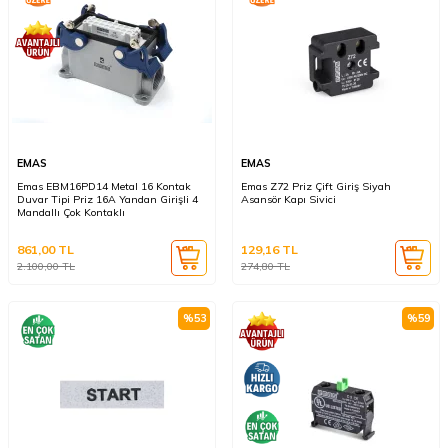
EMAS
EMAS
Emas EBM16PD14 Metal 16 Kontak
Emas Z72 Priz Çift Giriş Siyah
Duvar Tipi Priz 16A Yandan Girişli 4
Asansör Kapı Sivici
Mandallı Çok Kontaklı
861,00
TL
129,16
TL
2.100,00
TL
274,80
TL
%
53
%
59