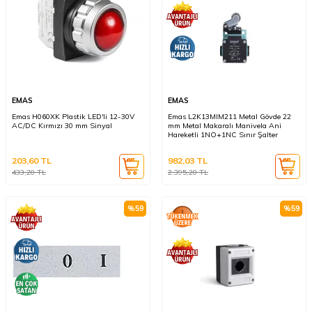
EMAS
EMAS
Emas H060XK Plastik LED'li 12-30V
Emas L2K13MIM211 Metal Gövde 22
AC/DC Kırmızı 30 mm Sinyal
mm Metal Makaralı Manivela Ani
Hareketli 1NO+1NC Sınır Şalter
203,60
TL
982,03
TL
433,20
TL
2.395,20
TL
%
59
%
59