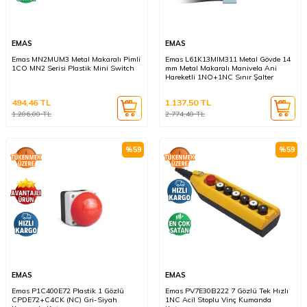
EMAS
EMAS
Emas MN2MUM3 Metal Makaralı Pimli
Emas L61K13MIM311 Metal Gövde 14
1CO MN2 Serisi Plastik Mini Switch
mm Metal Makaralı Manivela Ani
Hareketli 1NO+1NC Sınır Şalter
494,46
TL
1.137,50
TL
1.206,00
TL
2.774,40
TL
%
59
%
59
EMAS
EMAS
Emas P1C400E72 Plastik 1 Gözlü
Emas PV7E30B222 7 Gözlü Tek Hızlı
CPDE72+C4CK (NC) Gri-Siyah
1NC Acil Stoplu Vinç Kumanda