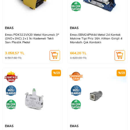
EMAS
EMAS
Emas PDKS11VX20 Metal Korumalı 3*
Emas EBM24PM44 Metal 24 Kontak
(1NO+1NC) 2+1 İki Kademeli Tekli
Makine Tipi Priz 16A Alttan Girişli 4
Sarı Plastik Pedal
Mandallı Çok Kontaklı
3.058,57
TL
664,20
TL
6.507,60
TL
1.620,00
TL
%
59
%
59
EMAS
EMAS