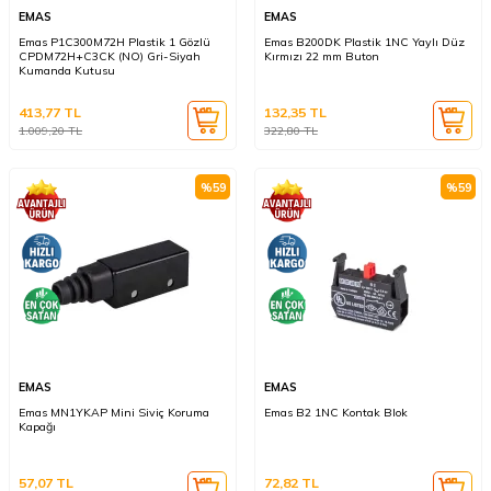
EMAS
EMAS
Emas P1C300M72H Plastik 1 Gözlü
Emas B200DK Plastik 1NC Yaylı Düz
CPDM72H+C3CK (NO) Gri-Siyah
Kırmızı 22 mm Buton
Kumanda Kutusu
413,77
TL
132,35
TL
1.009,20
TL
322,80
TL
%
59
%
59
EMAS
EMAS
Emas MN1YKAP Mini Siviç Koruma
Emas B2 1NC Kontak Blok
Kapağı
57,07
TL
72,82
TL