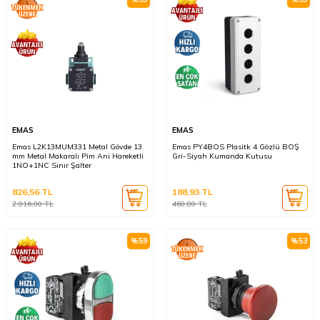
EMAS
EMAS
Emas L2K13MUM331 Metal Gövde 13
Emas PY4BOS Plasitk 4 Gözlü BOŞ
mm Metal Makaralı Pim Ani Hareketli
Gri-Siyah Kumanda Kutusu
1NO+1NC Sınır Şalter
826,56
TL
188,93
TL
2.016,00
TL
460,80
TL
%
59
%
53