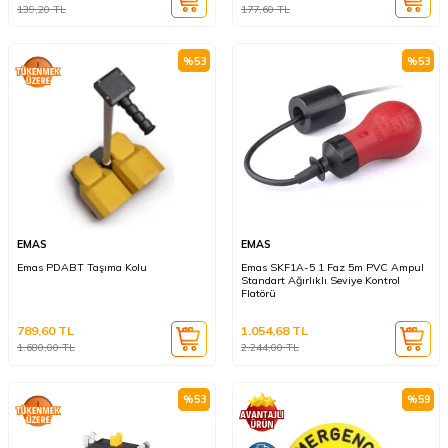
139,20
TL
177,60
TL
%
53
%
53
EMAS
EMAS
Emas PDABT Taşıma Kolu
Emas SKF1A-5 1 Faz 5m PVC Ampul
Standart Ağırlıklı Seviye Kontrol
Flatörü
789,60
TL
1.054,68
TL
1.680,00
TL
2.244,00
TL
%
53
%
59