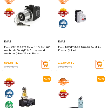
EMAS
EMAS
Emas CM100AA21 Metal 1NO (0-I) 60°
Emas MKS1TM-20 16,0-20,0A Motor
Anahtarlı Dönüşlü 0 Pozisyonunda
Koruma Şalteri
Anahtarı Çıkan 22 mm Buton
591,88
TL
1.230,00
TL
1.443,60
TL
3.000,00
TL
%
59
%
59