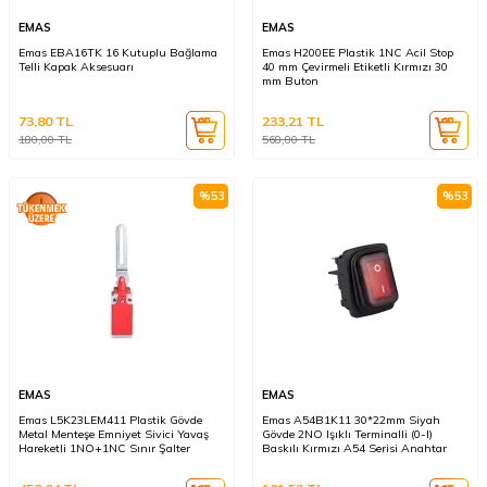
EMAS
EMAS
Emas EBA16TK 16 Kutuplu Bağlama
Emas H200EE Plastik 1NC Acil Stop
Telli Kapak Aksesuarı
40 mm Çevirmeli Etiketli Kırmızı 30
mm Buton
73,80
TL
233,21
TL
180,00
TL
568,80
TL
%
53
%
53
EMAS
EMAS
Emas L5K23LEM411 Plastik Gövde
Emas A54B1K11 30*22mm Siyah
Metal Menteşe Emniyet Sivici Yavaş
Gövde 2NO Işıklı Terminalli (0-I)
Hareketli 1NO+1NC Sınır Şalter
Baskılı Kırmızı A54 Serisi Anahtar