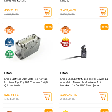
Kumanda Kutusu
Kutusu
435,91
TL
2.402,44
TL
1.063,20
TL
5.859,60
TL
%
59
%
59
EMAS
EMAS
Emas EBM16FU10 Metal 16 Kontak
Emas L66K13MIM311 Plastik Gövde 14
Uzatma Tipi Fiş 16A Yandan Girişli
mm Metal Makaralı Manivela Ani
Çok Kontaklı
Hareketli 1NO+1NC Sınır Şalter
526,44
TL
1.050,42
TL
1.284,00
TL
2.562,00
TL
%
59
%
59