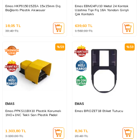
Emas HKP015015ZEA 15x15mm Dış
Emas EBM24FU10 Metal 24 Kontak
Bağlantı Plastik Aksesuar
Uzatma Tipi Fiş 16A Yandan Girişli
Çok Kontaklı
18,05
TL
639,60
TL
38,40
TL
1.560,00
TL
%
59
%
59
EMAS
EMAS
Emas PPKS11BX10 Plastik Korumalı
Emas BROZET18 Etiket Tutucu
1NO+1NC Tekli Sarı Plastik Pedal
1.303,80
TL
8,36
TL
3.180,00
TL
20,40
TL