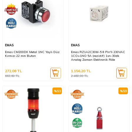
EMAS
EMAS
Emas CM200DK Metal 1NC Yaylı Düz
Emas RZ1A2C30M-5 8 Pin'li 230VAC
Kırmızı 22 mm Buton
1CO+1NO 5A (rezistif) 1sn-30dk
Analog Zaman Elektronik Röle
272,08
TL
1.156,20
TL
663,60
TL
2.460,00
TL
%
53
%
59