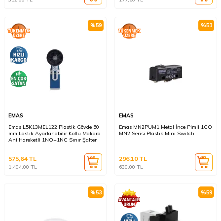
%
59
%
53
EMAS
EMAS
Emas L5K13MEL122 Plastik Gövde 50
Emas MN2PUM1 Metal İnce Pimli 1CO
mm Lastik Ayarlanabilir Kollu Makara
MN2 Serisi Plastik Mini Switch
Ani Hareketli 1NO+1NC Sınır Şalter
575,64
TL
296,10
TL
1.404,00
TL
630,00
TL
%
53
%
59