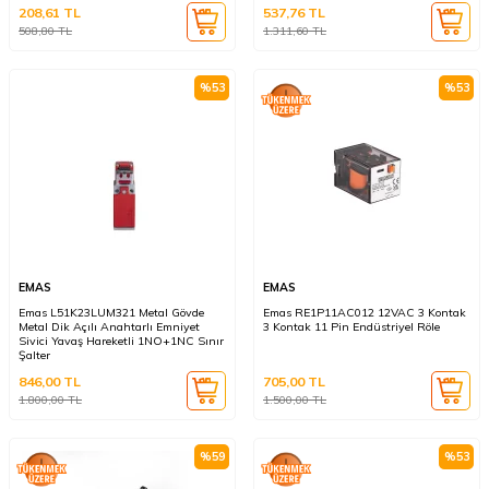
208,61
TL
537,76
TL
508,80
TL
1.311,60
TL
%
53
%
53
EMAS
EMAS
Emas L51K23LUM321 Metal Gövde
Emas RE1P11AC012 12VAC 3 Kontak
Metal Dik Açılı Anahtarlı Emniyet
3 Kontak 11 Pin Endüstriyel Röle
Sivici Yavaş Hareketli 1NO+1NC Sınır
Şalter
846,00
TL
705,00
TL
1.800,00
TL
1.500,00
TL
%
59
%
53