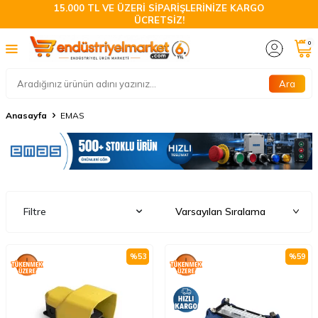
15.000 TL VE ÜZERİ SİPARİŞLERİNİZE KARGO
ÜCRETSİZ!
0
Ara
Anasayfa
EMAS
Filtre
%
53
%
59