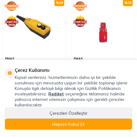
%
59
%
59
EMAS
EMAS
Emas PV2Z2 2 Gözlü Tek Hızlı 1.Delik
Emas L52K23LUM320 Metal Gövde
Çerez Kullanımı
Kapalı Vinç Kumanda Kutusu
Metal Dik Açılı+Düz Anahtarlı
Emniyet Sivici Yavaş Hareketli
Kişisel verileriniz, hizmetlerimizin daha iyi bir şekilde
1NO+1NC Sınır Şalter
sunulması için mevzuata uygun bir şekilde toplanıp işlenir.
1.003,68
TL
914,14
TL
Konuyla ilgili detaylı bilgi almak için Gizlilik Politikamızı
2.448,00
TL
2.229,60
TL
inceleyebilirsiniz.
Reddet
seçeneğine tıklamanız halinde
yalnızca internet sitemizin çalışması için gerekli çerezler
kullanılacaktır.
%
59
%
53
Çerezleri Özelleştir
Hepsini Kabul Et
Anasayfa
Favoriler
Sepet
Hesabım
Kategoriler