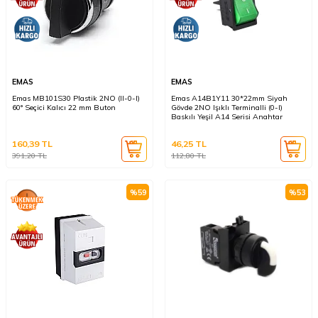
EMAS
EMAS
Emas MB101S30 Plastik 2NO (II-0-I)
Emas A14B1Y11 30*22mm Siyah
60° Seçici Kalıcı 22 mm Buton
Gövde 2NO Işıklı Terminalli (0-I)
Baskılı Yeşil A14 Serisi Anahtar
160,39
TL
46,25
TL
391,20
TL
112,80
TL
%
59
%
53