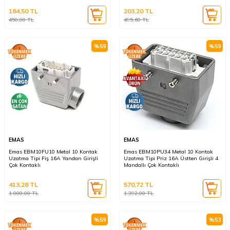
184,50
TL
203,20
TL
450,00
TL
495,60
TL
%
59
%
59
EMAS
EMAS
Emas EBM10FU10 Metal 10 Kontak
Emas EBM10PU34 Metal 10 Kontak
Uzatma Tipi Fiş 16A Yandan Girişli
Uzatma Tipi Priz 16A Üstten Girişli 4
Çok Kontaklı
Mandallı Çok Kontaklı
413,28
TL
570,72
TL
1.008,00
TL
1.392,00
TL
%
59
%
53