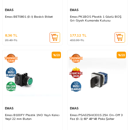
EMAS
EMAS
Emas BET0801 (0-I) Baskılı Etiket
Emas PK1BOS Plastik 1 Gözlü BOŞ
Gri-Siyah Kumanda Kutusu
8,36
TL
177,12
TL
20,40
TL
432,00
TL
%
59
%
59
EMAS
EMAS
Emas B100FY Plastik 1NO Yaylı Kalıcı
Emas PSA025AK331S 25A On-Off 3
Yeşil 22 mm Buton
Faz (0-1) 60° 48*48 Pako Şalter