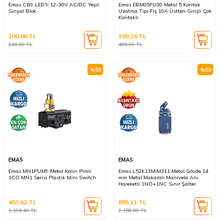
Emas CB9 LED'li 12-30V AC/DC Yeşil
Emas EBM05FU30 Metal 5 Kontak
Sinyal Blok
Uzatma Tipi Fiş 10A Üstten Girişli Çok
Kontaklı
100,86
TL
199,26
TL
246,00
TL
486,00
TL
%
59
%
59
EMAS
EMAS
Emas MN1PUM9 Metal Kalın Pimli
Emas L52K13MIM311 Metal Gövde 14
1CO MN1 Serisi Plastik Mini Switch
mm Metal Makaralı Manivela Ani
Hareketli 1NO+1NC Sınır Şalter
453,62
TL
885,11
TL
1.106,40
TL
2.158,80
TL