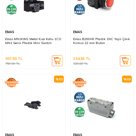
EMAS
EMAS
Emas MN1KIM1 Metal Kısa Kollu 1CO
Emas B200HK Plastik 1NC Yaylı Çıkık
MN1 Serisi Plastik Mini Switch
Kırmızı 22 mm Buton
307,50
TL
134,81
TL
750,00
TL
328,80
TL
%
53
%
59
EMAS
EMAS