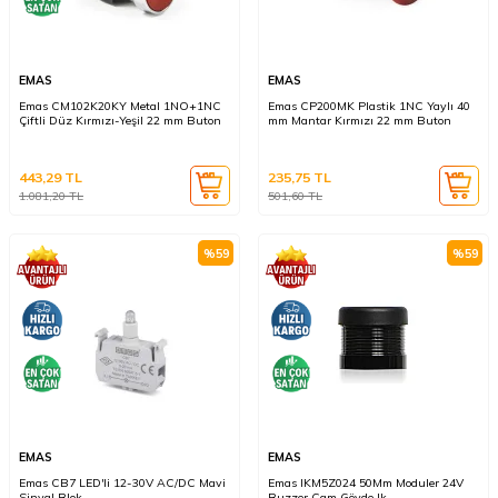
EMAS
EMAS
Emas CM102K20KY Metal 1NO+1NC
Emas CP200MK Plastik 1NC Yaylı 40
Çiftli Düz Kırmızı-Yeşil 22 mm Buton
mm Mantar Kırmızı 22 mm Buton
443,29
TL
235,75
TL
1.081,20
TL
501,60
TL
%
59
%
59
EMAS
EMAS
Emas CB7 LED'li 12-30V AC/DC Mavi
Emas IKM5Z024 50Mm Moduler 24V
Sinyal Blok
Buzzer Cam Gövde Ik