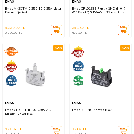
EMAS
EMAS
Emas MKS1TM-0.25 0,16-0,25A Motor
Emas CP101S32 Plastik 2NO (II-0-I)
Koruma Şalteri
60° Seçici Çift Dönüşlü 22 mm Buton
1.230,00
TL
316,40
TL
3.000,00
TL
673,20
TL
%
59
%
59
EMAS
EMAS
Emas CBK LED'li 100-230V AC
Emas B1 1NO Kontak Blok
Kırmızı Sinyal Blok
127,92
TL
72,82
TL
312,00
TL
177,60
TL