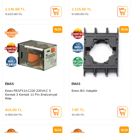
2.141,68
TL
2.115,60
TL
5.223,60
TL
5.160,00
TL
%
59
%
59
EMAS
EMAS
Emas RE1P11AC220 220VAC 3
Emas BA Adaptör
Kontak 3 Kontak 11 Pin Endüstriyel
Röle
615,00
TL
7,87
TL
1.500,00
TL
19,20
TL
%
59
%
59