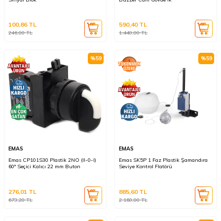
100,86
TL
590,40
TL
246,00
TL
1.440,00
TL
%
59
%
59
EMAS
EMAS
Emas CP101S30 Plastik 2NO (II-0-I)
Emas SK5P 1 Faz Plastik Şamandıra
60° Seçici Kalıcı 22 mm Buton
Seviye Kontrol Flatörü
276,01
TL
885,60
TL
673,20
TL
2.160,00
TL