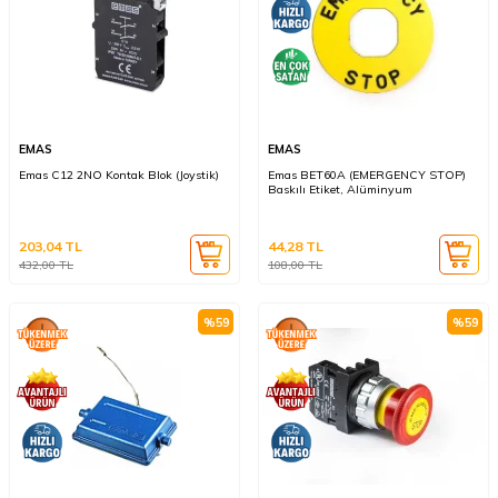
EMAS
EMAS
Emas C12 2NO Kontak Blok (Joystik)
Emas BET60A (EMERGENCY STOP)
Baskılı Etiket, Alüminyum
203,04
TL
44,28
TL
432,00
TL
108,00
TL
%
59
%
59