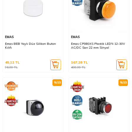
EMAS
EMAS
Emas BEB Yaylı Düz Silikon Buton
Emas CP080XS Plastik LED'li 12-30V
Kılıfı
AC/DC Sarı 22 mm Sinyal
45,12
TL
167,28
TL
96,00
TL
408,00
TL
%
59
%
59