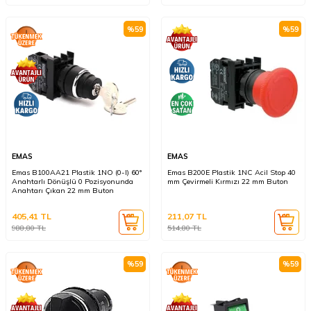
%
59
%
59
EMAS
EMAS
Emas B100AA21 Plastik 1NO (0-I) 60°
Emas B200E Plastik 1NC Acil Stop 40
Anahtarlı Dönüşlü 0 Pozisyonunda
mm Çevirmeli Kırmızı 22 mm Buton
Anahtarı Çıkan 22 mm Buton
405,41
TL
211,07
TL
988,80
TL
514,80
TL
%
59
%
59