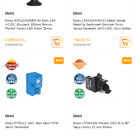
EMAS
EMAS
Emas IK51L024ZM03 İki Katlı 24V
Emas L51K23HUM111 Metal Gövde
AC/DC Buzzerlı 100mm Borulu
Metal İp Gerdirmeli Emniyet Sivici
Plastik Ayaklı LED Kolon 50mm
Yavaş Hareketli 1NO+1NC Sınır Şalter
1.658,16
TL
742,92
TL
3.528,00
TL
1.812,00
TL
%
59
%
59
EMAS
EMAS
Emas PTM111 1NO Tekli Mavi PTM
Emas CP100S20 Plastik 1NO (0-I) 60°
Serisi Termostat
Seçici Kalıcı 22 mm Buton