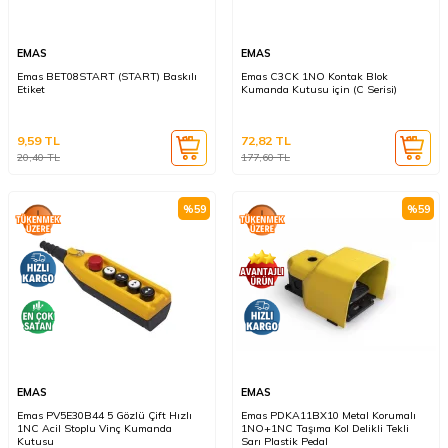
EMAS
EMAS
Emas BET08START (START) Baskılı
Emas C3CK 1NO Kontak Blok
Etiket
Kumanda Kutusu için (C Serisi)
9,59
TL
72,82
TL
20,40
TL
177,60
TL
%
59
%
59
EMAS
EMAS
Emas PV5E30B44 5 Gözlü Çift Hızlı
Emas PDKA11BX10 Metal Korumalı
1NC Acil Stoplu Vinç Kumanda
1NO+1NC Taşıma Kol Delikli Tekli
Kutusu
Sarı Plastik Pedal