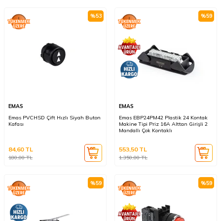
%
53
%
59
EMAS
EMAS
Emas PVCHSD Çift Hızlı Siyah Buton
Emas EBP24PM42 Plastik 24 Kontak
Kafası
Makine Tipi Priz 16A Alttan Girişli 2
Mandallı Çok Kontaklı
84,60
TL
553,50
TL
180,00
TL
1.350,00
TL
%
59
%
59