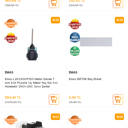
450,64
TL
101,52
TL
958,80
TL
216,00
TL
%
59
%
59
EMAS
EMAS
Emas L2K13SOP103 Metal Gövde 7
Emas BET08 Boş Etiket
mm Küt PLastik Uç Metal Yay Kol Ani
Hareketli 1NO+1NC Sınır Şalter
834,43
TL
6,40
TL
2.035,20
TL
15,60
TL
%
53
%
59