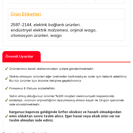
Ürün Etiketleri
2587-2144
,
elektrik bağlantı ürünleri
,
endüstriyel elektrik malzemesi
,
orijinal wago
,
otomasyon ürünleri
,
wago
Önemli Uyarılar
Ürünlerimiz kendi stoklarımızdan sizlere gönderilmektedir.
Stokta olmayan ürünleri eğer üretimden kalkmadıysa sizler için tedarik edebiliriz.
Bu tür ürünler için bizimle iletişime geçebilirsiniz.
Firmamız E-Fatura mükellefidir.
Satın almış olduğunuz ürünler %100 müşteri memnuniyeti kapsamında
ambalajlı, ürünün orijinalliğinin bozulmamış olması kaydı ile 14 gün içerisinde
iade alınabilmektedir..
Kargonuz kapınıza geldiğinde lütfen eksiksiz ve hasarlı olmadığından
emin olduktan sonra teslim alınız. Eğer hasar veya eksik ürün var ise
teslim almadan iade ediniz.