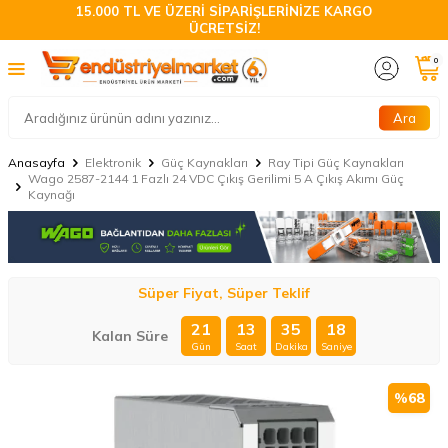
15.000 TL VE ÜZERİ SİPARİŞLERİNİZE KARGO
ÜCRETSİZ!
0
Ara
Anasayfa
Elektronik
Güç Kaynakları
Ray Tipi Güç Kaynakları
Wago 2587-2144 1 Fazlı 24 VDC Çıkış Gerilimi 5 A Çıkış Akımı Güç
Kaynağı
Süper Fiyat, Süper Teklif
21
13
35
17
Kalan Süre
Gün
Saat
Dakika
Saniye
%
68