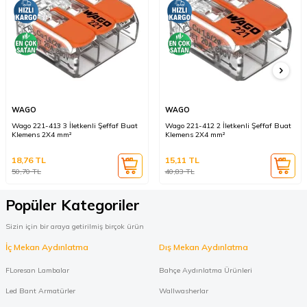
WAGO
WAGO
Wago 221-413 3 İletkenli Şeffaf Buat
Wago 221-412 2 İletkenli Şeffaf Buat
Klemens 2X4 mm²
Klemens 2X4 mm²
18,76
TL
15,11
TL
50,70
TL
40,83
TL
Popüler Kategoriler
Sizin için bir araya getirilmiş birçok ürün
İç Mekan Aydınlatma
Dış Mekan Aydınlatma
FLoresan Lambalar
Bahçe Aydınlatma Ürünleri
Led Bant Armatürler
Wallwasherlar