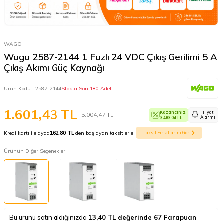
WAGO
Wago 2587-2144 1 Fazlı 24 VDC Çıkış Gerilimi 5 A
Çıkış Akımı Güç Kaynağı
Ürün Kodu :
2587-2144
Stokta Son 180 Adet
1.601,43
TL
Kazancınız
Fiyat
5.004,47
TL
Alarmı
3.403,04
TL
Kredi kartı ile ayda
162,80 TL
'den başlayan taksitlerle
Taksit Fırsatlarını Gör
Ürünün Diğer Seçenekleri
Bu ürünü satın aldığınızda
13,40
TL değerinde
67
Parapuan