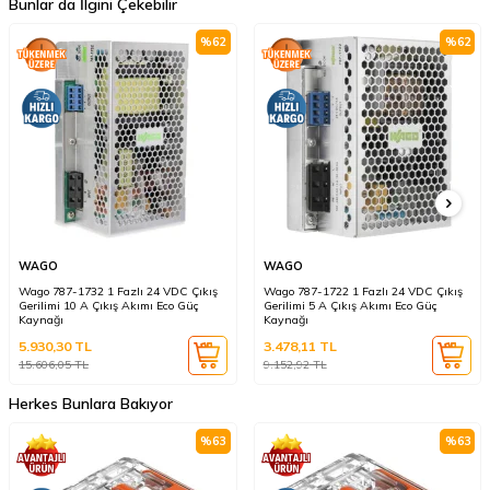
Bunlar da İlgini Çekebilir
%
62
%
62
WAGO
WAGO
Wago 787-1732 1 Fazlı 24 VDC Çıkış
Wago 787-1722 1 Fazlı 24 VDC Çıkış
Gerilimi 10 A Çıkış Akımı Eco Güç
Gerilimi 5 A Çıkış Akımı Eco Güç
Kaynağı
Kaynağı
5.930,30
TL
3.478,11
TL
15.606,05
TL
9.152,92
TL
Herkes Bunlara Bakıyor
%
63
%
63