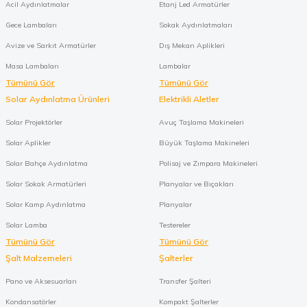
Acil Aydınlatmalar
Etanj Led Armatürler
Gece Lambaları
Sokak Aydınlatmaları
Avize ve Sarkıt Armatürler
Dış Mekan Aplikleri
Masa Lambaları
Lambalar
Tümünü Gör
Tümünü Gör
Solar Aydınlatma Ürünleri
Elektrikli Aletler
Solar Projektörler
Avuç Taşlama Makineleri
Solar Aplikler
Büyük Taşlama Makineleri
Solar Bahçe Aydınlatma
Polisaj ve Zımpara Makineleri
Solar Sokak Armatürleri
Planyalar ve Bıçakları
Solar Kamp Aydınlatma
Planyalar
Solar Lamba
Testereler
Tümünü Gör
Tümünü Gör
Şalt Malzemeleri
Şalterler
Pano ve Aksesuarları
Transfer Şalteri
Kondansatörler
Kompakt Şalterler