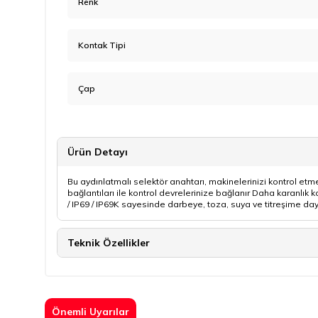
Renk
Kontak Tipi
Çap
Ürün Detayı
Bu aydınlatmalı selektör anahtarı, makinelerinizi kontrol et
bağlantıları ile kontrol devrelerinize bağlanır Daha karanlık k
/ IP69 / IP69K sayesinde darbeye, toza, suya ve titreşime daya
Teknik Özellikler
Önemli Uyarılar