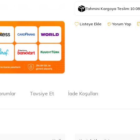
Tahmini Kargoya Teslim:
10.08
Listeye Ekle
Yorum Yap
orumlar
Tavsiye Et
İade Koşulları