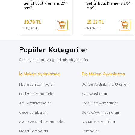
Şeffaf Buat Klemens 2X4
Şeffaf Buat Klemens 2X4
mm²
mm²
18,78
TL
15,12
TL
50,76
TL
40,87
TL
Popüler Kategoriler
Sizin için bir araya getirilmiş birçok ürün
İç Mekan Aydınlatma
Dış Mekan Aydınlatma
FLoresan Lambalar
Bahçe Aydınlatma Ürünleri
Led Bant Armatürler
Wallwasherlar
Acil Aydınlatmalar
Etanj Led Armatürler
Gece Lambaları
Sokak Aydınlatmaları
Avize ve Sarkıt Armatürler
Dış Mekan Aplikleri
Masa Lambaları
Lambalar