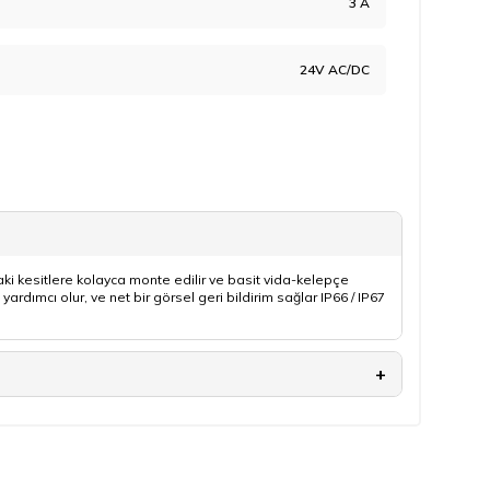
3 A
24V AC/DC
ki kesitlere kolayca monte edilir ve basit vida-kelepçe
rdımcı olur, ve net bir görsel geri bildirim sağlar IP66 / IP67