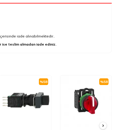
çerisinde iade alınabilmektedir..
r ise teslim almadan iade ediniz.
%
58
%
58