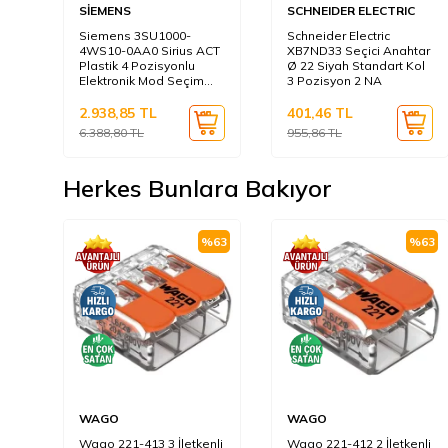
SİEMENS
SCHNEIDER ELECTRIC
Siemens 3SU1000-
Schneider Electric
4WS10-0AA0 Sirius ACT
XB7ND33 Seçici Anahtar
Plastik 4 Pozisyonlu
Ø 22 Siyah Standart Kol
Elektronik Mod Seçim
3 Pozisyon 2 NA
Anahtarı
2.938,85
TL
401,46
TL
6.388,80
TL
955,86
TL
Herkes Bunlara Bakıyor
%
63
%
63
WAGO
WAGO
Wago 221-413 3 İletkenli
Wago 221-412 2 İletkenli