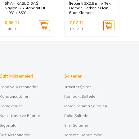
SİYAH KABLO BAĞI
İletkenli 3X2,5 mm² Tek
BE
Naylon 6.6 Standart UL
Damarlı İletkenler İçin
Na
-40°C + 85°C
Buat Klemens
-4
0,66
TL
7,07
TL
0,
1,48
TL
19,12
TL
0,
Şalt Malzemeleri
Şalterler
Pano ve Aksesuarları
Transfer Şalteri
Kondansatörler
Kompakt Şalterler
Kontaktörler
Motor Koruma Şalterleri
Kutu - Kasa ve Buatlar
Pako Şalterler
Sigortalar
Sınır Şalterler
Şalt Aksesuarlar
Yardımcı Donanımlar