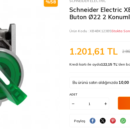
SCHNEIDER ELECTRIC
%
58
Schneider Electric
Buton Ø22 2 Konuml
Ürün Kodu :
XB4BK123B5
Stokta Son
1.201,61
TL
2.86
Kredi kartı ile ayda
122,15 TL
'den ba
Bu ürünü satın aldığınızda
10,00
ADET
Paylaş