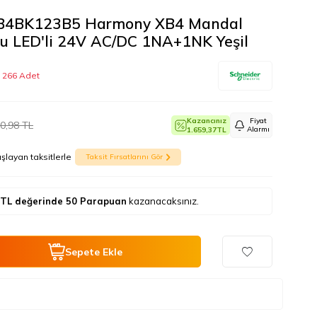
 XB4BK123B5 Harmony XB4 Mandal
u LED'li 24V AC/DC 1NA+1NK Yeşil
 266 Adet
Kazancınız
Fiyat
0,98
TL
Alarmı
1.659,37
TL
şlayan taksitlerle
Taksit Fırsatlarını Gör
TL değerinde
50
Parapuan
kazanacaksınız.
Sepete Ekle