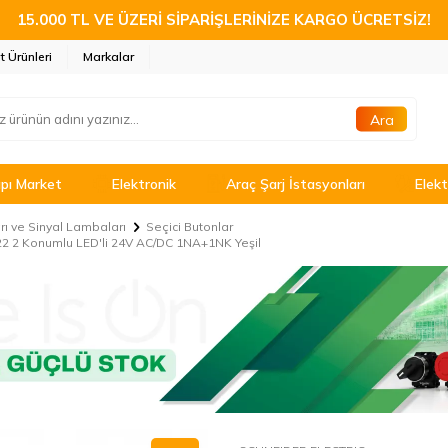
15.000 TL VE ÜZERİ SİPARİŞLERİNİZE KARGO ÜCRETSİZ!
t Ürünleri
Markalar
Ara
pı Market
Elektronik
Araç Şarj İstasyonları
Elekt
ı ve Sinyal Lambaları
Seçici Butonlar
2 2 Konumlu LED'li 24V AC/DC 1NA+1NK Yeşil