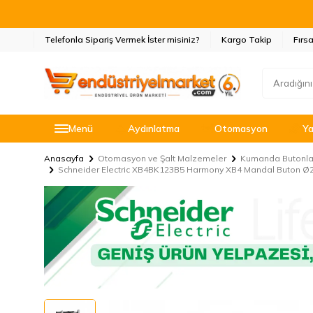
Telefonla Sipariş Vermek İster misiniz?
Kargo Takip
Fırsa
Menü
Aydınlatma
Otomasyon
Ya
Anasayfa
Otomasyon ve Şalt Malzemeler
Kumanda Butonlar
Schneider Electric XB4BK123B5 Harmony XB4 Mandal Buton Ø2