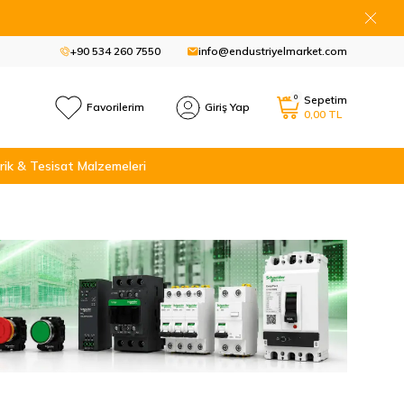
+90 534 260 7550
info@endustriyelmarket.com
0
Sepetim
Favorilerim
Giriş Yap
0,00
TL
rik & Tesisat Malzemeleri