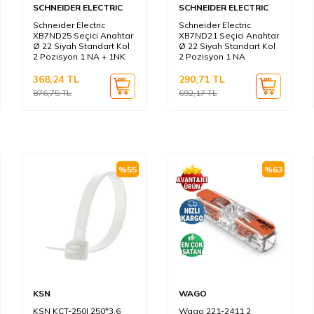
SCHNEIDER ELECTRIC
SCHNEIDER ELECTRIC
Schneider Electric
Schneider Electric
XB7ND25 Seçici Anahtar
XB7ND21 Seçici Anahtar
Ø 22 Siyah Standart Kol
Ø 22 Siyah Standart Kol
2 Pozisyon 1 NA + 1NK
2 Pozisyon 1 NA
368,24
TL
290,71
TL
876,75
TL
692,17
TL
%
55
%
63
KSN
WAGO
KSN KCT-250I 250*3,6
Wago 221-2411 2