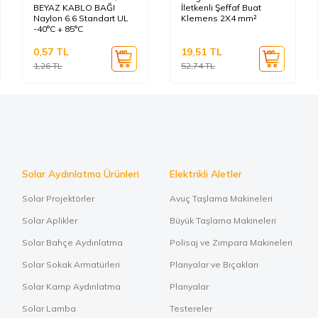
BEYAZ KABLO BAĞI
İletkenli Şeffaf Buat
Naylon 6.6 Standart UL
Klemens 2X4 mm²
-40°C + 85°C
0,57
TL
19,51
TL
1,26
TL
52,74
TL
Solar Aydınlatma Ürünleri
Elektrikli Aletler
Solar Projektörler
Avuç Taşlama Makineleri
Solar Aplikler
Büyük Taşlama Makineleri
Solar Bahçe Aydınlatma
Polisaj ve Zımpara Makineleri
Solar Sokak Armatürleri
Planyalar ve Bıçakları
Solar Kamp Aydınlatma
Planyalar
Solar Lamba
Testereler