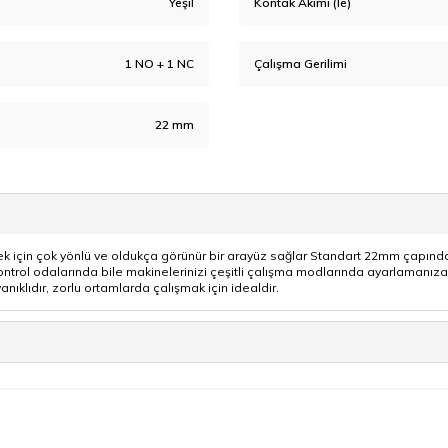
Yeşil
Kontak Akımı (Ie)
1 NO + 1 NC
Çalışma Gerilimi
22 mm
mek için çok yönlü ve oldukça görünür bir arayüz sağlar Standart 22mm çapında
ontrol odalarında bile makinelerinizi çeşitli çalışma modlarında ayarlamanıza ya
nıklıdır, zorlu ortamlarda çalışmak için idealdir.