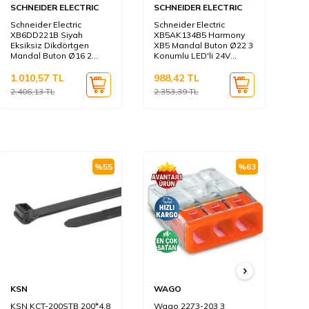
SCHNEIDER ELECTRIC
SCHNEIDER ELECTRIC
SC
Schneider Electric
Schneider Electric
Sc
XB6DD221B Siyah
XB5AK134B5 Harmony
XB
Eksiksiz Dikdörtgen
XB5 Mandal Buton Ø22 3
XB
Mandal Buton Ø16 2
Konumlu LED'li 24V
Ko
Konumlu Sabit 1Na
AC/DC 1NA+1NK Kırmızı
1N
1.010,57
TL
988,42
TL
1.
2.406,13
TL
2.353,39
TL
2.
%
55
%
63
KSN
WAGO
KS
KSN KCT-200STB 200*4,8
Wago 2273-203 3
KS