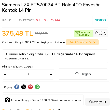
Siemens LZX:PT570024 PT Röle 4CO Envesör
Kontak 14 Pin
Ürün Kodu :
LZX:PT570024
Stokta Son 139 Adet
375,48
TL
Kazancınız
Fiyat
894,00
TL
Alarmı
518,52
TL
Kredi kartı ile ayda
38,17 TL
'den başlayan taksitlerle
Taksit Fırsatlarını Gör
Bu ürünü satın aldığınızda
3,20
TL değerinde
16
Parapuan
kazanacaksınız.
MIN. SIP. MIKTARI 1 ADET
Beğen
Paylaş
Tahmini Kargoya Teslim:
10.08.2026
tarihine kadar kargoda
Tavsiye Et