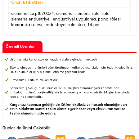
Ürün Etiketleri
siemens lzx:pt570024
,
siemens
,
siemens röle
,
röle
,
siemens endüstriyel
,
endüstriyel uygulama
,
pano rölesi
,
kumanda rölesi
,
endüstriyel röle
,
4co
,
14 pin
Önemli Uyarılar
Ürünlerimiz kendi stoklarımızdan sizlere gönderilmektedir.
Stokta olmayan ürünleri eğer üretimden kalkmadıysa sizler için tedarik edebiliriz.
Bu tür ürünler için bizimle iletişime geçebilirsiniz.
Firmamız E-Fatura mükellefidir.
Satın almış olduğunuz ürünler %100 müşteri memnuniyeti kapsamında
ambalajlı, ürünün orijinalliğinin bozulmamış olması kaydı ile 14 gün içerisinde
iade alınabilmektedir..
Kargonuz kapınıza geldiğinde lütfen eksiksiz ve hasarlı olmadığından
emin olduktan sonra teslim alınız. Eğer hasar veya eksik ürün var ise
teslim almadan iade ediniz.
Bunlar da İlgini Çekebilir
%
60
%
60