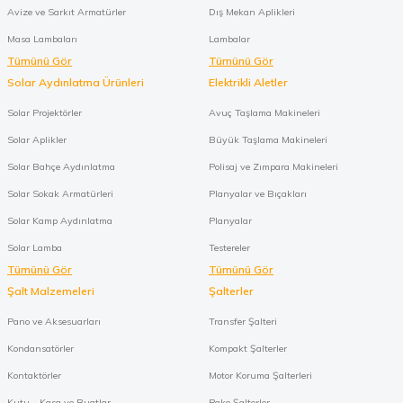
Avize ve Sarkıt Armatürler
Dış Mekan Aplikleri
Masa Lambaları
Lambalar
Tümünü Gör
Tümünü Gör
Solar Aydınlatma Ürünleri
Elektrikli Aletler
Solar Projektörler
Avuç Taşlama Makineleri
Solar Aplikler
Büyük Taşlama Makineleri
Solar Bahçe Aydınlatma
Polisaj ve Zımpara Makineleri
Solar Sokak Armatürleri
Planyalar ve Bıçakları
Solar Kamp Aydınlatma
Planyalar
Solar Lamba
Testereler
Tümünü Gör
Tümünü Gör
Şalt Malzemeleri
Şalterler
Pano ve Aksesuarları
Transfer Şalteri
Kondansatörler
Kompakt Şalterler
Kontaktörler
Motor Koruma Şalterleri
Kutu - Kasa ve Buatlar
Pako Şalterler