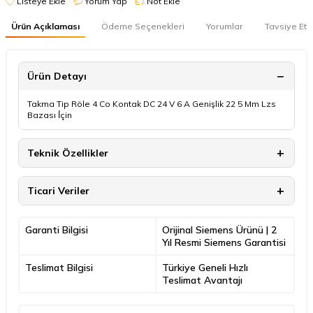
Listeye Ekle
Yorum Yap
Not Ekle
Ürün Açıklaması
Ödeme Seçenekleri
Yorumlar
Tavsiye Et
Ürün Detayı
Takma Tip Röle 4 Co Kontak DC 24 V 6 A Genişlik 22 5 Mm Lzs
Bazası İ̇çin
Teknik Özellikler
Ticari Veriler
Garanti Bilgisi
Orijinal Siemens Ürünü | 2
Yıl Resmi Siemens Garantisi
Teslimat Bilgisi
Türkiye Geneli Hızlı
Teslimat Avantajı