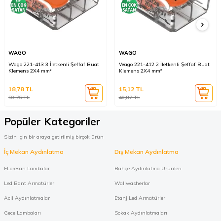
WAGO
WAGO
Wago 221-413 3 İletkenli Şeffaf Buat
Wago 221-412 2 İletkenli Şeffaf Buat
Klemens 2X4 mm²
Klemens 2X4 mm²
18,78
TL
15,12
TL
50,76
TL
40,87
TL
Popüler Kategoriler
Sizin için bir araya getirilmiş birçok ürün
İç Mekan Aydınlatma
Dış Mekan Aydınlatma
FLoresan Lambalar
Bahçe Aydınlatma Ürünleri
Led Bant Armatürler
Wallwasherlar
Acil Aydınlatmalar
Etanj Led Armatürler
Gece Lambaları
Sokak Aydınlatmaları