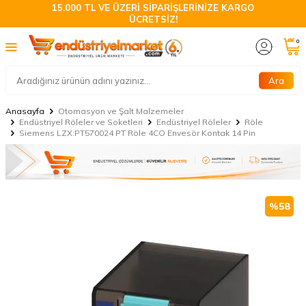
15.000 TL VE ÜZERİ SİPARİŞLERİNİZE KARGO
ÜCRETSİZ!
0
Ara
Anasayfa
Otomasyon ve Şalt Malzemeler
Endüstriyel Röleler ve Soketleri
Endüstriyel Röleler
Röle
Siemens LZX:PT570024 PT Röle 4CO Envesör Kontak 14 Pin
%
58