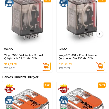
WAGO
WAGO
Wago 858-154 4 Kontak Manuel
Wago 858-151 4 Kontak Manuel
Çalıştırmalı 5 A 24 Vac Röle
Çalıştırmalı 5 A 230 Vac Röle
317,21
TL
311,41
TL
793,03
TL
778,53
TL
Herkes Bunlara Bakıyor
%
63
%
63